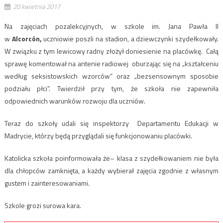
20 kwietnia 2017
Na zajęciach pozalekcyjnych, w szkole im. Jana Pawła II
w
Alcorcón,
uczniowie poszli na stadion, a dziewczynki szydełkowały.
W związku z tym lewicowy radny złożył doniesienie na placówkę. Całą
sprawę komentował na antenie radiowej oburzając się na „kształceniu
według seksistowskich wzorców” oraz „bezsensownym sposobie
podziału płci”. Twierdził przy tym, że szkoła nie zapewniła
odpowiednich warunków rozwoju dla uczniów.
Teraz do szkoły udali się inspektorzy Departamentu Edukacji w
Madrycie, którzy będą przyglądali się funkcjonowaniu placówki.
Katolicka szkoła poinformowała że– klasa z szydełkowaniem nie była
dla chłopców zamknięta, a każdy wybierał zajęcia zgodnie z własnym
gustem i zainteresowaniami.
Szkole grozi surowa kara.