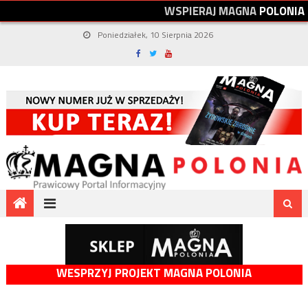
W
S
P
I
E
R
A
J
M
A
G
N
A
P
O
L
O
N
I
A
Poniedziałek, 10 Sierpnia 2026
WESPRZYJ PROJEKT MAGNA POLONIA