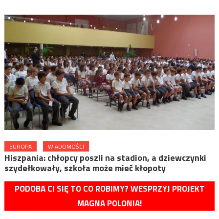
EUROPA
WIADOMOŚCI
Hiszpania: chłopcy poszli na stadion, a dziewczynki
szydełkowały, szkoła może mieć kłopoty
PODOBA CI SIĘ TO CO ROBIMY? WESPRZYJ PROJEKT
MAGNA POLONIA!