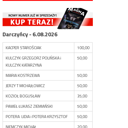
Darczyńcy - 6.08.2026
KACPER STAROŚCIAK
100,00
KULCZYK GRZEGORZ POLIŃSKA i
50,00
KULCZYK KATARZYNA
MARIA KOSTRZEWA
50,00
JERZY T MICHAJŁOWICZ
50,00
KOZIOŁ BOGUSŁAW
35,00
PAWEŁ ŁUKASZ ZIEMIAŃSKI
50,00
POTERA LIDIA i POTERA KRZYSZTOF
50,00
NIEMCZYK MICHAŁ
20,00