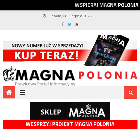
W
S
P
I
E
R
A
J
M
A
G
N
A
P
O
L
O
N
I
A
Sobota, 08 Sierpnia 2026
WESPRZYJ PROJEKT MAGNA POLONIA