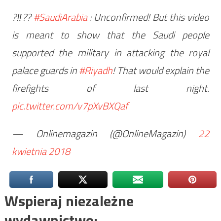
?‼??
#SaudiArabia
: Unconfirmed! But this video
is meant to show that the Saudi people
supported the military in attacking the royal
palace guards in
#Riyadh
! That would explain the
firefights of last night.
pic.twitter.com/v7pXvBXQaf
— Onlinemagazin (@OnlineMagazin)
22
kwietnia 2018
Wspieraj niezależne
wydawnictwo: