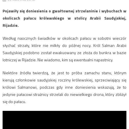
Pojawiły się doniesienia o gwałtownej strzelaninie i wybuchach w
okolicach pałacu królewskiego w stolicy Arabii Saudyjskiej,
Rijadzie.
Według naocznych świadków w okolicach pałacu w sobotni wieczór
słychać strzały, które nie milkły do późnej nocy. Król Salman Arabii
Saudyjskiej podobno został ewakuowany ze złoża do bunkra w bazie
lotniczej w Rijadzie. Nie wiadomo, kim są ewentualni napastnicy.
Niektóre źródła twierdzą, że jest to próba zamachu stanu, którym
kierują członkowie saudyjskiej rocziny królewskiej, sprzeciwiający się
królowi Salmanowi, podczas gdy inne doniesienia wskazują, że to
jedynie pałacowi strażnicy strzelali do niewielkiego drona, który zbliżył
się do pałacu.