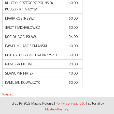
KULCZYK GRZEGORZ POLIŃSKA i
50,00
KULCZYK KATARZYNA
MARIA KOSTRZEWA
50,00
JERZY T MICHAJŁOWICZ
50,00
KOZIOŁ BOGUSŁAW
35,00
PAWEŁ ŁUKASZ ZIEMIAŃSKI
50,00
POTERA LIDIA i POTERA KRZYSZTOF
50,00
NIEMCZYK MICHAŁ
20,00
SŁAWOMIR PIĄTEK
10,00
KAMIL JAN KOWALCZYK
50,00
Więcej...
(c) 2016-2023 Magna Polonia
|
Polityka prywatności
|
Editorial by
MysteryThemes
.