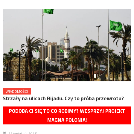
WIADOMOŚCI
Strzały na ulicach Rijadu. Czy to próba przewrotu?
PODOBA CI SIĘ TO CO ROBIMY? WESPRZYJ PROJEKT
MAGNA POLONIA!
22 kwietnia 2018