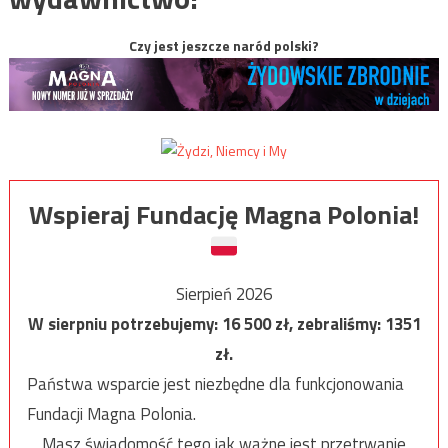
Czy jest jeszcze naród polski?
Wspieraj Fundację Magna Polonia!
Sierpień 2026
W sierpniu potrzebujemy:
16 500
zł, zebraliśmy:
1351
zł.
Państwa wsparcie jest niezbędne dla funkcjonowania
Fundacji Magna Polonia.
Masz świadomość tego jak ważne jest przetrwanie