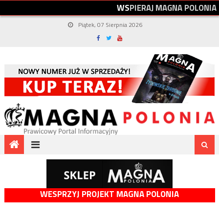
W
S
P
I
E
R
A
J
M
A
G
N
A
P
O
L
O
N
I
A
Piątek, 07 Sierpnia 2026
WESPRZYJ PROJEKT MAGNA POLONIA