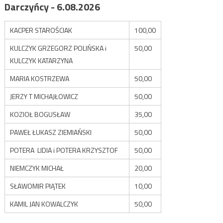
Darczyńcy - 6.08.2026
KACPER STAROŚCIAK
100,00
KULCZYK GRZEGORZ POLIŃSKA i
50,00
KULCZYK KATARZYNA
MARIA KOSTRZEWA
50,00
JERZY T MICHAJŁOWICZ
50,00
KOZIOŁ BOGUSŁAW
35,00
PAWEŁ ŁUKASZ ZIEMIAŃSKI
50,00
POTERA LIDIA i POTERA KRZYSZTOF
50,00
NIEMCZYK MICHAŁ
20,00
SŁAWOMIR PIĄTEK
10,00
KAMIL JAN KOWALCZYK
50,00