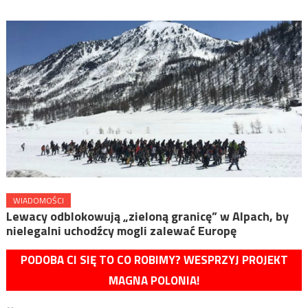
WIADOMOŚCI
Lewacy odblokowują „zieloną granicę” w Alpach, by
nielegalni uchodźcy mogli zalewać Europę
PODOBA CI SIĘ TO CO ROBIMY? WESPRZYJ PROJEKT
MAGNA POLONIA!