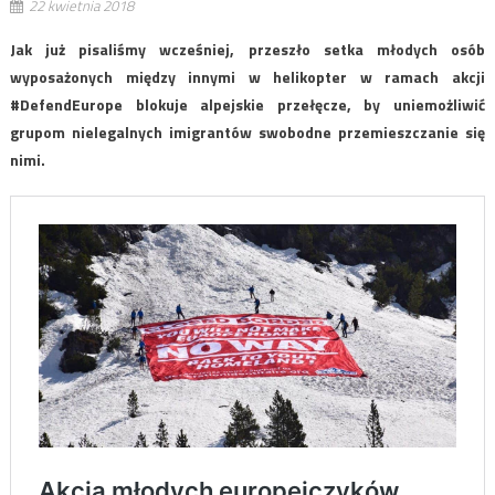
22 kwietnia 2018
Jak już pisaliśmy wcześniej, przeszło setka młodych osób
wyposażonych między innymi w helikopter w ramach akcji
#DefendEurope blokuje alpejskie przełęcze, by uniemożliwić
grupom nielegalnych imigrantów swobodne przemieszczanie się
nimi.