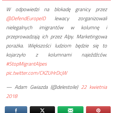
W odpowiedzi na blokadę granicy przez
@DefendEuropeID
lewacy zorganizowali
nielegalnych imigrantów w kolumnę i
przeprowadzają ich przez Alpy. Marketingowa
porażka. Większości ludziom będzie się to
kojarzyło z kolumnami najeźdźców.
#StopMigrantAlpes
pic.twitter.com/CKZUHrDcjW
— Adam Gwiazda (@delestoile)
22 kwietnia
2018