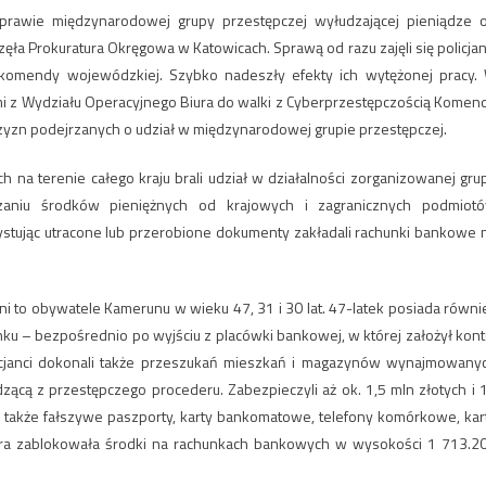
prawie międzynarodowej grupy przestępczej wyłudzającej pieniądze 
a Prokuratura Okręgowa w Katowicach. Sprawą od razu zajęli się policjan
j komendy wojewódzkiej. Szybko nadeszły efekty ich wytężonej pracy.
mi z Wydziału Operacyjnego Biura do walki z Cyberprzestępczością Komen
czyzn podejrzanych o udział w międzynarodowej grupie przestępczej.
ch na terenie całego kraju brali udział w działalności zorganizowanej gru
dzaniu środków pieniężnych od krajowych i zagranicznych podmiot
ystując utracone lub przerobione dokumenty zakładali rachunki bankowe 
i to obywatele Kamerunu w wieku 47, 31 i 30 lat. 47-latek posiada równi
ku – bezpośrednio po wyjściu z placówki bankowej, w której założył kont
icjanci dokonali także przeszukań mieszkań i magazynów wynajmowany
cą z przestępczego procederu. Zabezpieczyli aż ok. 1,5 mln złotych i 
li także fałszywe paszporty, karty bankomatowe, telefony komórkowe, kar
atura zablokowała środki na rachunkach bankowych w wysokości 1 713.2