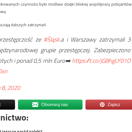
ikowanych czynności było możliwe dzięki bliskiej współpracy policjantów
awy.
luczają dalszych zatrzymań.
rprzestępczość ze
#Śląsk
.a i Warszawy zatrzymali 3
dzynarodowej grupie przestępczej. Zabezpieczono
łotych i ponad 0,5 mln Euro➡️
https://t.co/jG8hgLY01O
Dxn
 8, 2020
t
Obserwuj nas
Zapisz
nictwo:
t jeszcze naród polski?