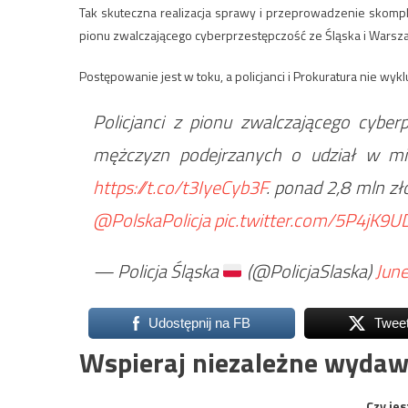
Tak skuteczna realizacja sprawy i przeprowadzenie skompl
pionu zwalczającego cyberprzestępczość ze Śląska i Warsz
Postępowanie jest w toku, a policjanci i Prokuratura nie wyk
Policjanci z pionu zwalczającego cybe
mężczyzn podejrzanych o udział w mię
https://t.co/t3IyeCyb3F
. ponad 2,8 mln z
@PolskaPolicja
pic.twitter.com/5P4jK9U
— Policja Śląska
(@PolicjaSlaska)
June
Udostępnij na FB
Twee
Wspieraj niezależne wydaw
Czy jes