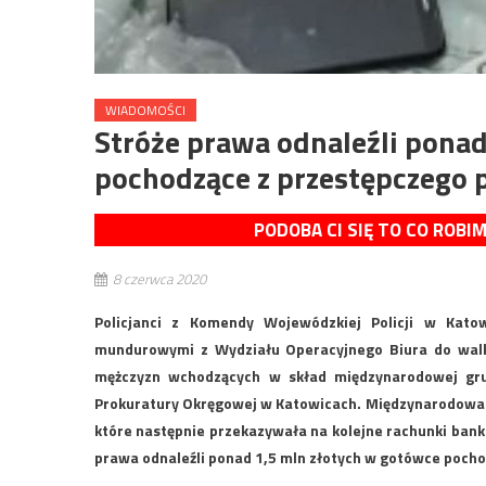
WIADOMOŚCI
Stróże prawa odnaleźli pona
pochodzące z przestępczego 
PODOBA CI SIĘ TO CO ROBI
8 czerwca 2020
Policjanci z Komendy Wojewódzkiej Policji w Kato
mundurowymi z Wydziału Operacyjnego Biura do walki
mężczyzn wchodzących w skład międzynarodowej gru
Prokuratury Okręgowej w Katowicach. Międzynarodowa g
które następnie przekazywała na kolejne rachunki bank
prawa odnaleźli ponad 1,5 mln złotych w gotówce poch