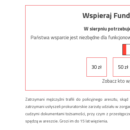
Wspieraj Fund
W sierpniu potrzebu
Państwa wsparcie jest niezbędne dla funkcjonow
30 zł
50 zł
Zobacz kto w
Zatrzymani mężczyźni trafili do policyjnego aresztu, sk
zatrzymani usłyszeli prokuratorskie zarzuty udziału w zorga
cudzymi dokumentami tożsamości, przy czym z przestępczej
spędzą w areszcie. Grozi im do 15 lat więzienia.