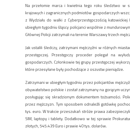
Na przełomie marca i kwietnia tego roku śledztwo w s
krajowych i zagranicznych podmiotów gospodarczych wszczęł
z Wydziału do walki z Cyberprzestępczością katowickie
ubiegłym tygodniu śląscy policjanci wspólnie z mundurowy
Głównej Policji zatrzymali na terenie Warszawy trzech męż
Jak ustalili śledczy, zatrzymani mężczyźni w różnych miasta
przestępczej. Przestępczy proceder polegał na wyłu
gospodarczych. Członkowie tej grupy przestępczej wykorz
które przesyłane były pochodzące z oszustw pieniądze.
Zatrzymani w ubiegłym tygodniu przez policjantów mężczyźn
obywatelstwo polskie i został zatrzymany na gorącym uczyn
posługując się skradzionym dokumentem tożsamości. Pol
przez mężczyzn. Tym sposobem odnaleźli gotówkę pochodzą
tys. euro. W trakcie przeszukań stróże prawa zabezpieczy
SIM, laptopy i tablety. Dodatkowo w tej sprawie Prokur
złotych, 545.439 Euro i prawie 40 tys. dolarów.