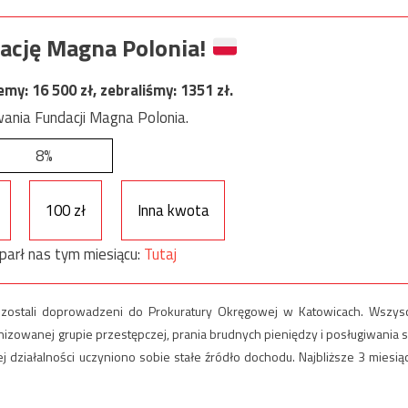
ację Magna Polonia!
jemy:
16 500
zł, zebraliśmy:
1351
zł.
ania Fundacji Magna Polonia.
8%
100 zł
Inna kwota
parł nas tym miesiącu:
Tutaj
ąd zostali doprowadzeni do Prokuratury Okręgowej w Katowicach. Wszys
nizowanej grupie przestępczej, prania brudnych pieniędzy i posługiwania s
 działalności uczyniono sobie stałe źródło dochodu. Najbliższe 3 miesią