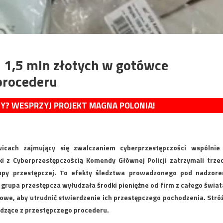
d 1,5 mln złotych w gotówce
procederu
MY? WESPRZYJ PROJEKT MAGNA POLONIA!
wicach zajmujący się zwalczaniem cyberprzestępczości wspólnie
 z Cyberprzestępczością Komendy Głównej Policji zatrzymali trze
py przestępczej. To efekty śledztwa prowadzonego pod nadzor
rupa przestępcza wyłudzała środki pieniężne od firm z całego świat
owe, aby utrudnić stwierdzenie ich przestępczego pochodzenia. Stró
odzące z przestępczego procederu.