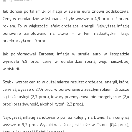
Jak donosi portal rmf24.pl iflacja w strefie euro znowu podskoczyła.
Ceny w eurolandzie w listopadzie były wyższe o 4,9 proc. niż przed
rokiem. To w większości efekt drożejącej energii. Najwyższą inflację
ponownie zanotowano na Litwie – w tym nadbałtyckim kraju
przekroczyła ona 9 proc.
Jak poinformował Eurostat, inflacja w strefie euro w listopadzie
wyniosła 4,9 proc. Ceny w eurolandzie rosną więc najszybciej
w historii.
Szybki wzrost cen to w dużej mierze rezultat drożejącej energii, której
ceny są wyższe o 27,4 proc. w porównaniu z zeszłym rokiem. Droższe
są także usługi (2,7 proc.), towary przemysłowe nieenergetyczne (2,4
proc.) oraz żywność, alkohol i tytoń (2,2 proc.).
Najwyższą inflację zanotowano po raz kolejny na Litwie. Tam ceny są
wyższe o 9,3 proc. Wysoki wskaźnik jest także w Estonii (8,4 proc.),
Łotwie (7,4 proc.) i Belgii (7,1 proc.).