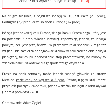
Zobacz kto wparł nas tym miesiącu:
Tutaj
Na drugim biegunie, z najniższą inflacją w UE, jest Malta (2,3 proc.),
Portugalia (2,7 proc.) oraz Finlandia i Francja (3,4 proc.).
Inflacja jest powyżej celu Europejskiego Banku Centralnego, który jest
na poziomie 2 proc. Władze instytucji zapewniają jednak, że inflacja
powyżej celu jest przejściowa i w przyszłym roku spadnie. Z tego też
względu nie zamierza podejmować kroków w celu zacieśnienia polityki
pieniężnej, takich jak podnoszenie stóp procentowych, bo byłoby to
zdaniem banku szkodliwe dla gospodarczego ożywienia.
Presja na bank centralny może jednak rosnąć, głównie ze strony
Niemiec,
gdzie ceny są wyższe o 6 proc.
Pewną ulgę w kraju może
przynieść początek 2022 roku, gdy na wskaźnik nie będzie oddziaływał
już efekt podwyżki VAT-u
Opracowanie: Adam Zygiel