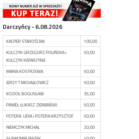
Darczyńcy - 6.08.2026
KACPER STAROŚCIAK
100,00
KULCZYK GRZEGORZ POLIŃSKA i
50,00
KULCZYK KATARZYNA
MARIA KOSTRZEWA
50,00
JERZY T MICHAJŁOWICZ
50,00
KOZIOŁ BOGUSŁAW
35,00
PAWEŁ ŁUKASZ ZIEMIAŃSKI
50,00
POTERA LIDIA i POTERA KRZYSZTOF
50,00
NIEMCZYK MICHAŁ
20,00
SŁAWOMIR PIĄTEK
10,00