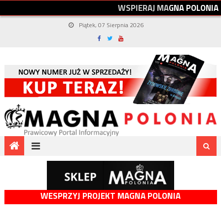
W
S
P
I
E
R
A
J
M
A
G
N
A
P
O
L
O
N
I
A
Piątek, 07 Sierpnia 2026
WESPRZYJ PROJEKT MAGNA POLONIA