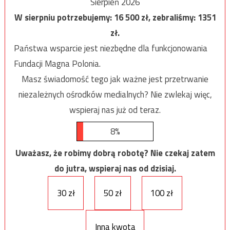
Sierpień 2026
W sierpniu potrzebujemy:
16 500
zł, zebraliśmy:
1351
zł.
Państwa wsparcie jest niezbędne dla funkcjonowania
Fundacji Magna Polonia.
Masz świadomość tego jak ważne jest przetrwanie
niezależnych ośrodków medialnych? Nie zwlekaj więc,
wspieraj nas już od teraz.
8%
Uważasz, że robimy dobrą robotę? Nie czekaj zatem
do jutra, wspieraj nas od dzisiaj.
30 zł
50 zł
100 zł
Inna kwota