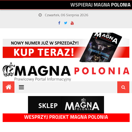
W
S
P
I
E
R
A
J
M
A
G
N
A
P
O
L
O
N
I
A
Czwartek, 06 Sierpnia 2026
WESPRZYJ PROJEKT MAGNA POLONIA