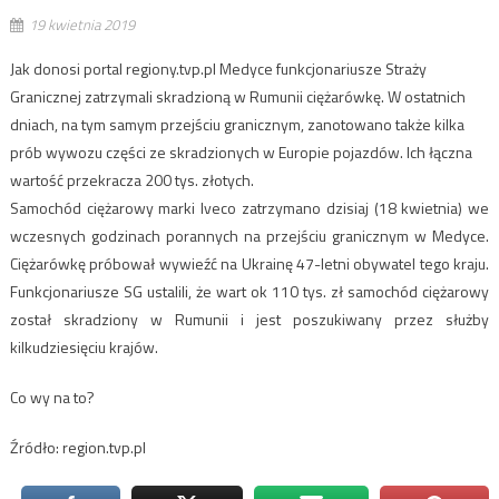
19 kwietnia 2019
Jak donosi portal regiony.tvp.pl Medyce funkcjonariusze Straży
Granicznej zatrzymali skradzioną w Rumunii ciężarówkę. W ostatnich
dniach, na tym samym przejściu granicznym, zanotowano także kilka
prób wywozu części ze skradzionych w Europie pojazdów. Ich łączna
wartość przekracza 200 tys. złotych.
Samochód ciężarowy marki Iveco zatrzymano dzisiaj (18 kwietnia) we
wczesnych godzinach porannych na przejściu granicznym w Medyce.
Ciężarówkę próbował wywieźć na Ukrainę 47-letni obywatel tego kraju.
Funkcjonariusze SG ustalili, że wart ok 110 tys. zł samochód ciężarowy
został skradziony w Rumunii i jest poszukiwany przez służby
kilkudziesięciu krajów.
Co wy na to?
Źródło: region.tvp.pl