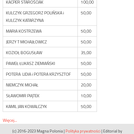
KACPER STAROŚCIAK
100,00
KULCZYK GRZEGORZ POLIŃSKA i
50,00
KULCZYK KATARZYNA
MARIA KOSTRZEWA
50,00
JERZY T MICHAJŁOWICZ
50,00
KOZIOŁ BOGUSŁAW
35,00
PAWEŁ ŁUKASZ ZIEMIAŃSKI
50,00
POTERA LIDIA i POTERA KRZYSZTOF
50,00
NIEMCZYK MICHAŁ
20,00
SŁAWOMIR PIĄTEK
10,00
KAMIL JAN KOWALCZYK
50,00
Więcej...
(c) 2016-2023 Magna Polonia
|
Polityka prywatności
|
Editorial by