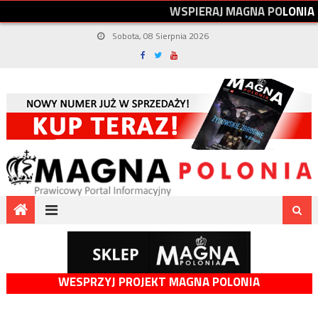
W
S
P
I
E
R
A
J
M
A
G
N
A
P
O
L
O
N
I
A
Sobota, 08 Sierpnia 2026
WESPRZYJ PROJEKT MAGNA POLONIA