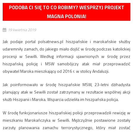
PODOBA CI SIĘ TO CO ROBIMY? WESPRZYJ PROJEKT
MAGNA POLONIA!
19 kwietnia 2019
Jak podaje portal polsatnews.pl hiszpańskie i marokańskie służby
udaremniły zamach, do jakiego miało dojść w środę podczas katolickiej
procesji w Sewilli. Według informacji ujawnionych w środę przez
hiszpańską policję i MSW samobójczy atak miał przeprowadzić
obywatel Maroka mieszkający od 2016 r. w stolicy Andaluzji.
Jak poinformowało w środę hiszpańskie MSW, 23-letni dżihadysta
planujący atak w Sewilli został zatrzymany w rezultacie wspólnej akcji
służb Hiszpanii i Maroka. Wsparcia udzieliła im hiszpańska policja.
W środę funkcjonariusze hiszpańskiej policji przeprowadzili rewizję w
mieszkaniu Marokańczyka w Sewilli. Mężczyźnie postawione zostały
zarzuty planowania zamachu terrorystycznego, który miał zostać