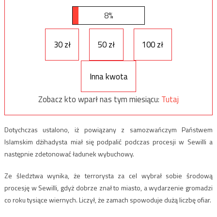
8%
30 zł
50 zł
100 zł
Inna kwota
Zobacz kto wparł nas tym miesiącu:
Tutaj
Dotychczas ustalono, iż powiązany z samozwańczym Państwem
Islamskim dżihadysta miał się podpalić podczas procesji w Sewilli a
następnie zdetonować ładunek wybuchowy.
Ze śledztwa wynika, że terrorysta za cel wybrał sobie środową
procesję w Sewilli, gdyż dobrze znał to miasto, a wydarzenie gromadzi
co roku tysiące wiernych. Liczył, że zamach spowoduje dużą liczbę ofiar.