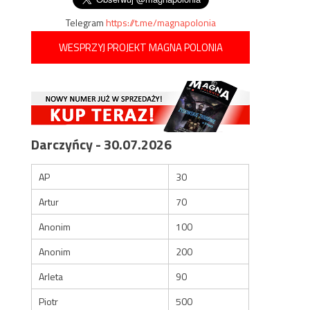
Telegram
https://t.me/magnapolonia
WESPRZYJ PROJEKT MAGNA POLONIA
Darczyńcy - 30.07.2026
AP
30
Artur
70
Anonim
100
Anonim
200
Arleta
90
Piotr
500