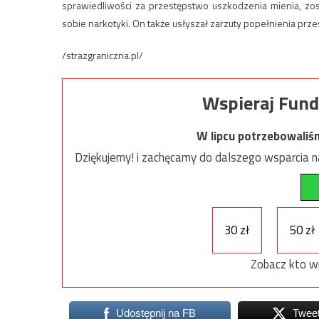
sprawiedliwości za przestępstwo uszkodzenia mienia, zost
sobie narkotyki. On także usłyszał zarzuty popełnienia prz
/strazgraniczna.pl/
Wspieraj Fund
W lipcu potrzebowaliś
Dziękujemy! i zachęcamy do dalszego wsparcia na
30 zł
50 zł
Zobacz kto w
Udostępnij na FB
Twee