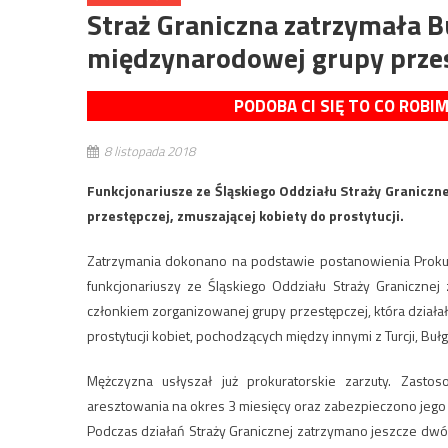
Straż Graniczna zatrzymała B
międzynarodowej grupy prze
PODOBA CI SIĘ TO CO ROBI
8 listopada 2018
Funkcjonariusze ze Śląskiego Oddziału Straży Graniczne
przestępczej, zmuszającej kobiety do prostytucji.
Zatrzymania dokonano na podstawie postanowienia Prok
funkcjonariuszy ze Śląskiego Oddziału Straży Graniczne
członkiem zorganizowanej grupy przestępczej, która działał
prostytucji kobiet, pochodzących między innymi z Turcji, Bułg
Mężczyzna usłyszał już prokuratorskie zarzuty. Zas
aresztowania na okres 3 miesięcy oraz zabezpieczono jego 
Podczas działań Straży Granicznej zatrzymano jeszcze dwóc