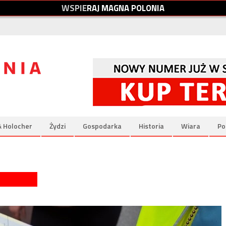
W
S
P
I
E
R
A
J
M
A
G
N
A
P
O
L
O
N
I
A
& Holocher
Żydzi
Gospodarka
Historia
Wiara
Po