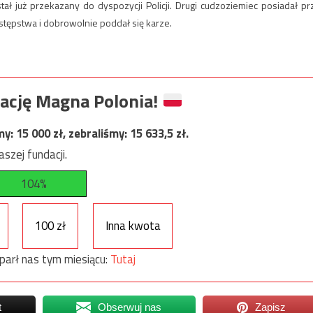
ał już przekazany do dyspozycji Policji. Drugi cudzoziemiec posiadał pr
estępstwa i dobrowolnie poddał się karze.
ację Magna Polonia!
my:
15 000
zł, zebraliśmy:
15 633,5
zł.
szej fundacji.
104%
100 zł
Inna kwota
parł nas tym miesiącu:
Tutaj
t
Obserwuj nas
Zapisz