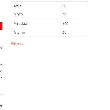
Artur
50
PIOTR
30
Mirosław
500
Anonim
50
Więcej...
py
ez
ył
do
go
ar