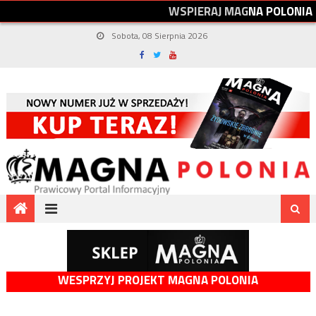
W
S
P
I
E
R
A
J
M
A
G
N
A
P
O
L
O
N
I
A
Sobota, 08 Sierpnia 2026
WESPRZYJ PROJEKT MAGNA POLONIA