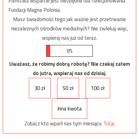
Państwa wsparcie jest niezbędne dla funkcjonowania
Fundacji Magna Polonia.
Masz świadomość tego jak ważne jest przetrwanie
niezależnych ośrodków medialnych? Nie zwlekaj więc,
wspieraj nas już od teraz.
8%
Uważasz, że robimy dobrą robotę? Nie czekaj zatem
do jutra, wspieraj nas od dzisiaj.
30 zł
50 zł
100 zł
Inna kwota
Zobacz kto wparł nas tym miesiącu:
Tutaj