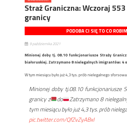
Straż Graniczna: Wczoraj 553
granicy
PODOBA CI SIĘ TO CO ROBI
9 października 2021
Minionej doby tj. 08.10 funkcjonariusze Straży Granic
białoruskiej. Zatrzymano 8 nielegalnych imigrantów: 4 o
W tym miesiącu było już 4,3 tys. prób nielegalnego sforsowa
Minionej doby tj.08.10 funkcjonariusze 
granicy z
do
Zatrzymano 8 nielegalny
tym miesiącu było już 4,3 tys. prób nieleg
pic.twitter.com/QfZvZyABxI