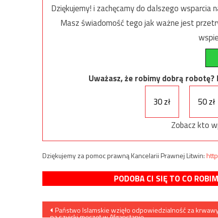
Dziękujemy! i zachęcamy do dalszego wsparcia na
Masz świadomość tego jak ważne jest przetrw
wspie
Uważasz, że robimy dobrą robotę? Ni
30 zł
50 zł
Zobacz kto w
Dziękujemy za pomoc prawną Kancelarii Prawnej Litwin:
http
PODOBA CI SIĘ TO CO ROBI
Nawigacja
Państwo Islamskie wzięło odpowiedzialność za krwawy
na szyicki meczet w Afganstanie