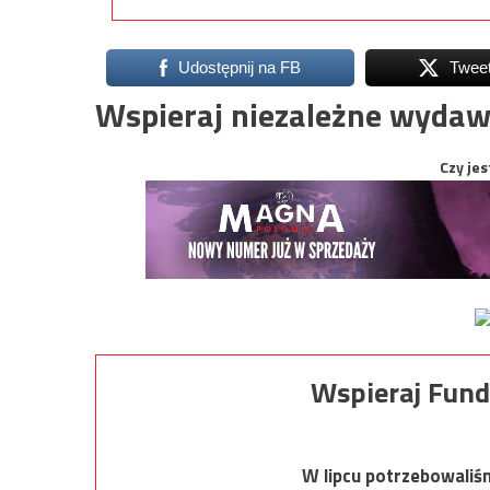
Udostępnij na FB
Twee
Wspieraj niezależne wydaw
Czy jes
Wspieraj Fund
W lipcu potrzebowaliś