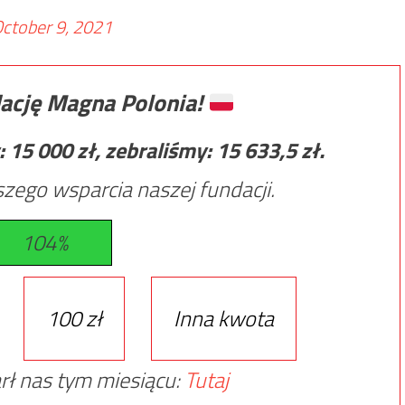
ctober 9, 2021
ację Magna Polonia!
:
15 000
zł, zebraliśmy:
15 633,5
zł.
zego wsparcia naszej fundacji.
104%
100 zł
Inna kwota
rł nas tym miesiącu:
Tutaj