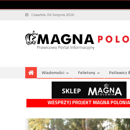
Czwartek, 06 Sierpnia 2026
Wiadomości
Felietony
Patlewicz 
WESPRZYJ PROJEKT MAGNA POLONIA