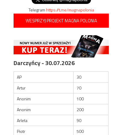
Telegram
https://t.me/magnapolonia
WESPRZYJ PROJEKT MAGNA POLONIA
Darczyńcy - 30.07.2026
AP
30
Artur
70
Anonim
100
Anonim
200
Arleta
90
Piotr
500