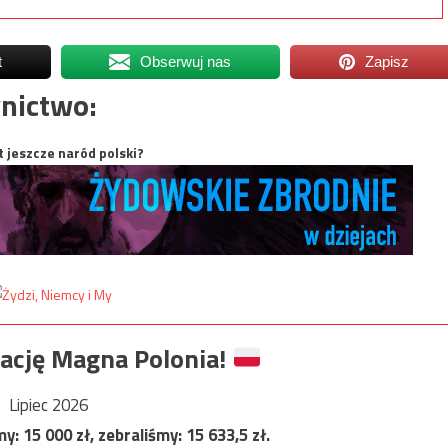
t
Obserwuj nas
Zapisz
nictwo:
t jeszcze naród polski?
ację Magna Polonia!
Lipiec 2026
my:
15 000
zł, zebraliśmy:
15 633,5
zł.