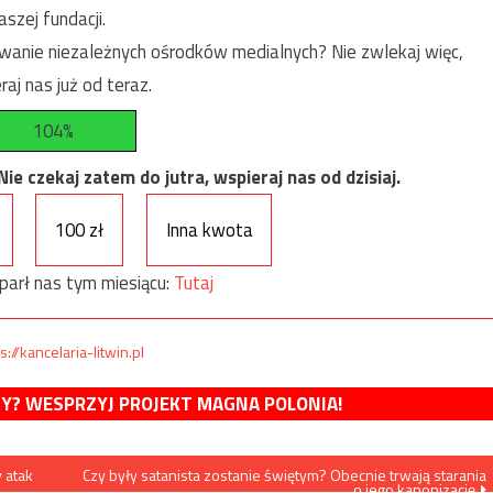
szej fundacji.
anie niezależnych ośrodków medialnych? Nie zwlekaj więc,
raj nas już od teraz.
104%
e czekaj zatem do jutra, wspieraj nas od dzisiaj.
100 zł
Inna kwota
parł nas tym miesiącu:
Tutaj
s://kancelaria-litwin.pl
MY? WESPRZYJ PROJEKT MAGNA POLONIA!
 atak
Czy były satanista zostanie świętym? Obecnie trwają starania
o jego kanonizację