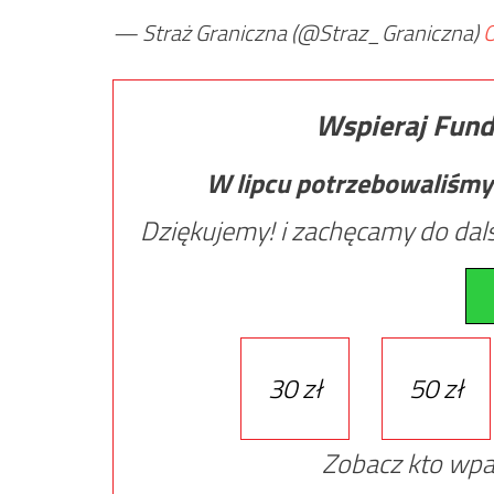
— Straż Graniczna (@Straz_Graniczna)
O
Wspieraj Fund
W lipcu potrzebowaliśmy
Dziękujemy! i zachęcamy do dals
30 zł
50 zł
Zobacz kto wpa