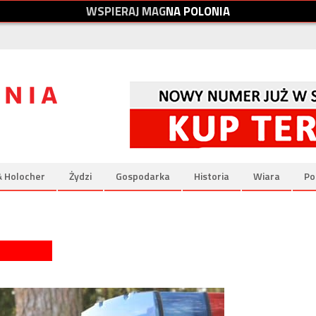
W
S
P
I
E
R
A
J
M
A
G
N
A
P
O
L
O
N
I
A
& Holocher
Żydzi
Gospodarka
Historia
Wiara
Po