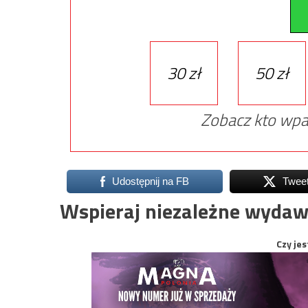
30 zł
50 zł
Zobacz kto wpa
Udostępnij na FB
Twee
Wspieraj niezależne wydaw
Czy jes