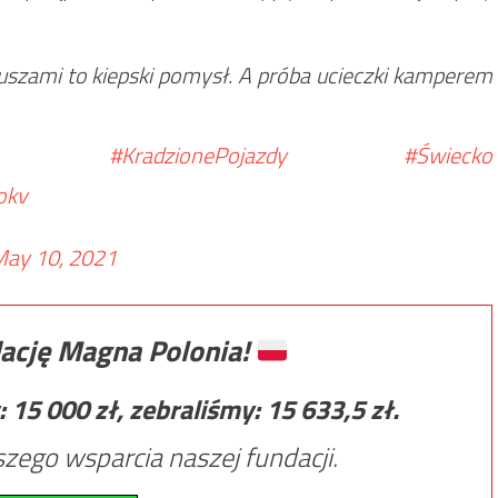
iuszami to kiepski pomysł. A próba ucieczki kamperem
#KradzionePojazdy
#Świecko
okv
ay 10, 2021
ację Magna Polonia!
:
15 000
zł, zebraliśmy:
15 633,5
zł.
zego wsparcia naszej fundacji.