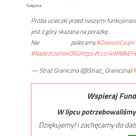
Sulęcina.
Próba ucieczki przed naszymi funkcjonar
jest z góry skazana na porażkę.
Nie polecamy.
#ZawszeCzujni
#NadodrzańskiOSG
https://t.co/4WR8kEH
— Straż Graniczna (@Straz_Graniczna)
M
Wspieraj Fund
W lipcu potrzebowaliśmy
Dziękujemy! i zachęcamy do dals