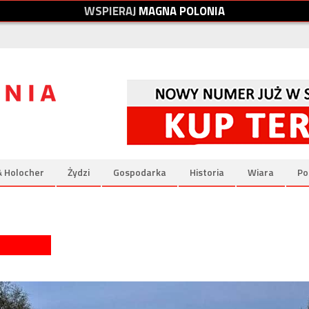
W
S
P
I
E
R
A
J
M
A
G
N
A
P
O
L
O
N
I
A
& Holocher
Żydzi
Gospodarka
Historia
Wiara
Po