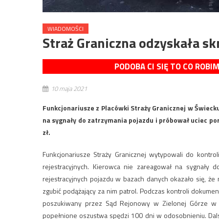
WIADOMOŚCI
Straż Graniczna odzyskała s
PODOBA CI SIĘ TO CO ROBI
10 maja 2021
Funkcjonariusze z Placówki Straży Granicznej w Świeck
na sygnały do zatrzymania pojazdu i próbował uciec po
zł.
Funkcjonariusze Straży Granicznej wytypowali do kontro
rejestracyjnych. Kierowca nie zareagował na sygnały d
rejestracyjnych pojazdu w bazach danych okazało się, że
zgubić podążający za nim patrol. Podczas kontroli dokumen
poszukiwany przez Sąd Rejonowy w Zielonej Górze w ce
popełnione oszustwa spędzi 100 dni w odosobnieniu. Dals