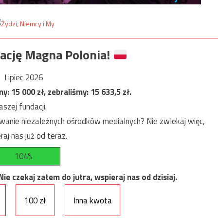
ację Magna Polonia!
Lipiec 2026
my:
15 000
zł, zebraliśmy:
15 633,5
zł.
szej fundacji.
anie niezależnych ośrodków medialnych? Nie zwlekaj więc,
raj nas już od teraz.
104%
e czekaj zatem do jutra, wspieraj nas od dzisiaj.
100 zł
Inna kwota