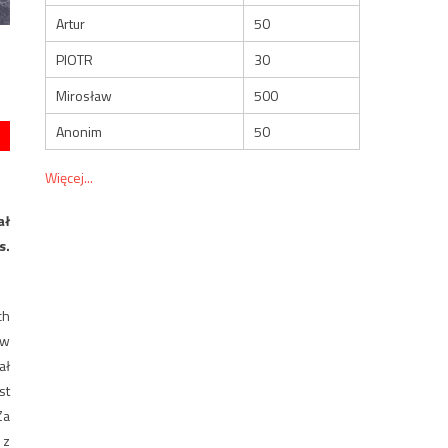
Artur
50
PIOTR
30
Mirosław
500
Anonim
50
Więcej...
ał
s.
ch
ów
ał
st
Za
 z