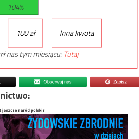
104%
100 zł
Inna kwota
rł nas tym miesiącu:
Tutaj
t
Obserwuj nas
Zapisz
nictwo:
t jeszcze naród polski?