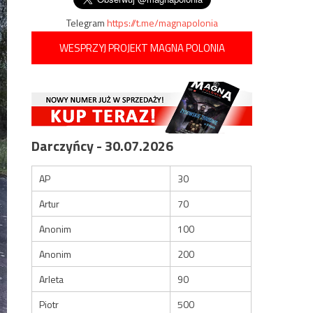
Telegram
https://t.me/magnapolonia
WESPRZYJ PROJEKT MAGNA POLONIA
Darczyńcy - 30.07.2026
AP
30
Artur
70
Anonim
100
Anonim
200
Arleta
90
Piotr
500