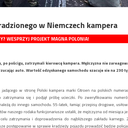
kradzionego w Niemczech kampera
MY? WESPRZYJ PROJEKT MAGNA POLONIA!
u, po pościgu, zatrzymali kierowcę kampera. Mężczyzna nie zareagow
rzucając auto. Wartość odzyskanego samochodu szacuje sie na 230 ty
li jadącego w stronę Polski kampera marki Citroen na polskich numera
o zatrzymania się i podjął próbę ucieczki. Po zweryfikowaniu numer
 należą do innego samochodu. 55-latek, łamiąc przepisy drogowe, usiłow
tów naszego rodaka funkcjonariusze ustalili, że mężczyzna od miesiąca je
lu zatrzymania i doprowadzenia do najbliższego zakładu karnego. 
ze postępowanie w sprawie kradzieży pojazdu prowadzić będzie policja