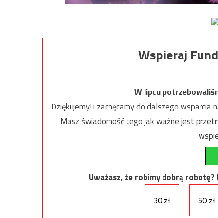
Wspieraj Fund
W lipcu potrzebowaliś
Dziękujemy! i zachęcamy do dalszego wsparcia na
Masz świadomość tego jak ważne jest przetrw
wspie
Uważasz, że robimy dobrą robotę? Ni
30 zł
50 zł