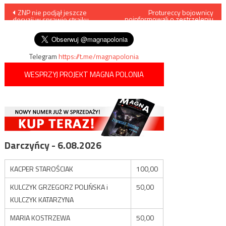
Nawigacja
ZNP nie podjął jeszcze
Protureccy bojownicy
poinformowali o zestrzeleniu
decyzji w sprawie strajku
rosyjskiego drona
wpisu
nauczycieli
Telegram
https://t.me/magnapolonia
WESPRZYJ PROJEKT MAGNA POLONIA
Darczyńcy - 6.08.2026
KACPER STAROŚCIAK
100,00
KULCZYK GRZEGORZ POLIŃSKA i
50,00
KULCZYK KATARZYNA
MARIA KOSTRZEWA
50,00