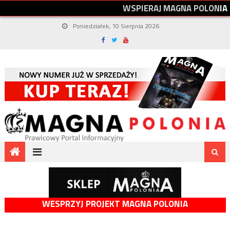
W
S
P
I
E
R
A
J
M
A
G
N
A
P
O
L
O
N
I
A
Poniedziałek, 10 Sierpnia 2026
WESPRZYJ PROJEKT MAGNA POLONIA