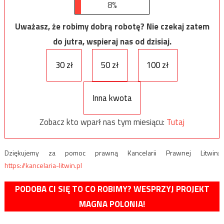
8%
Uważasz, że robimy dobrą robotę? Nie czekaj zatem
do jutra, wspieraj nas od dzisiaj.
30 zł
50 zł
100 zł
Inna kwota
Zobacz kto wparł nas tym miesiącu:
Tutaj
Dziękujemy za pomoc prawną Kancelarii Prawnej Litwin:
https://kancelaria-litwin.pl
PODOBA CI SIĘ TO CO ROBIMY? WESPRZYJ PROJEKT
MAGNA POLONIA!