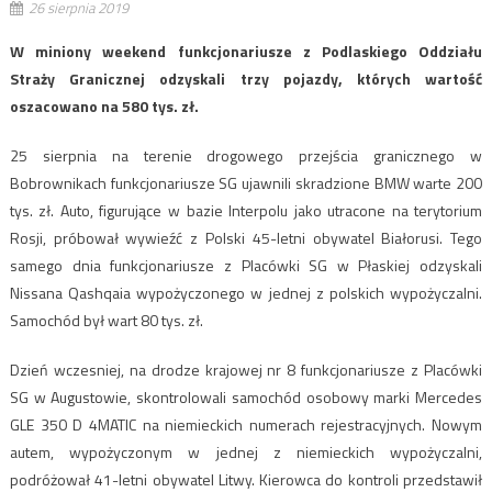
26 sierpnia 2019
W miniony weekend funkcjonariusze z Podlaskiego Oddziału
Straży Granicznej odzyskali trzy pojazdy, których wartość
oszacowano na 580 tys. zł.
25 sierpnia na terenie drogowego przejścia granicznego w
Bobrownikach funkcjonariusze SG ujawnili skradzione BMW warte 200
tys. zł. Auto, figurujące w bazie Interpolu jako utracone na terytorium
Rosji, próbował wywieźć z Polski 45-letni obywatel Białorusi. Tego
samego dnia funkcjonariusze z Placówki SG w Płaskiej odzyskali
Nissana Qashqaia wypożyczonego w jednej z polskich wypożyczalni.
Samochód był wart 80 tys. zł.
Dzień wczesniej, na drodze krajowej nr 8 funkcjonariusze z Placówki
SG w Augustowie, skontrolowali samochód osobowy marki Mercedes
GLE 350 D 4MATIC na niemieckich numerach rejestracyjnych. Nowym
autem, wypożyczonym w jednej z niemieckich wypożyczalni,
podróżował 41-letni obywatel Litwy. Kierowca do kontroli przedstawił