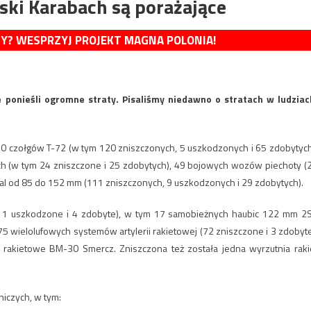
ski Karabach są porażające
MY? WESPRZYJ PROJEKT MAGNA POLONIA!
 ponieśli ogromne straty. Pisaliśmy niedawno o stratach w ludziac
190 czołgów T-72 (w tym 120 zniszczonych, 5 uszkodzonych i 65 zdobytych
ch (w tym 24 zniszczone i 25 zdobytych), 49 bojowych wozów piechoty (
 kal od 85 do 152 mm (111 zniszczonych, 9 uszkodzonych i 29 zdobytych).
ch, 1 uszkodzone i 4 zdobyte), w tym 17 samobieżnych haubic 122 mm 2
 wielolufowych systemów artylerii rakietowej (72 zniszczone i 3 zdobyte
 rakietowe BM-30 Smercz. Zniszczona też została jedna wyrzutnia raki
iczych, w tym: