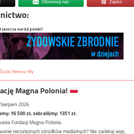
t
Obserwuj nas
Zapisz
nictwo:
t jeszcze naród polski?
ację Magna Polonia!
Sierpień 2026
jemy:
16 500
zł, zebraliśmy:
1351
zł.
ania Fundacji Magna Polonia.
anie niezależnych ośrodków medialnych? Nie zwlekaj więc,