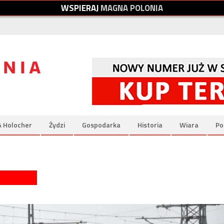
W
S
P
I
E
R
A
J
M
A
G
N
A
P
O
L
O
N
I
A
& Holocher
Żydzi
Gospodarka
Historia
Wiara
Po