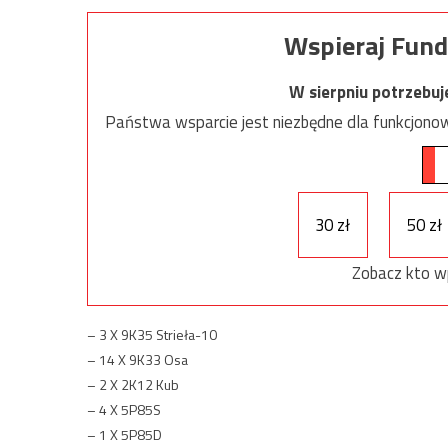
Wspieraj Fund
W sierpniu potrzebu
Państwa wsparcie jest niezbędne dla funkcjonow
30 zł
50 zł
Zobacz kto w
– 3 X 9K35 Strieła-10
– 14 X 9K33 Osa
– 2 X 2K12 Kub
– 4 X 5P85S
– 1 X 5P85D