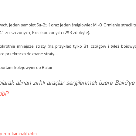
ch, jeden samolot Su-25K oraz jeden śmigłowiec Mi-8. Ormianie stracili t
41 zniszczonych, 8 uszkodzonych i 253 zdobyte).
krotnie mniejsze straty (na przykład tylko 31 czołgów i tyleż bojowy
ąco przekracza doznane straty….
portami kolejowymi do Baku:
larak alınan zırhlı araçlar sergilenmek üzere Bakü’ye
dbP
gorno-karabakh.html