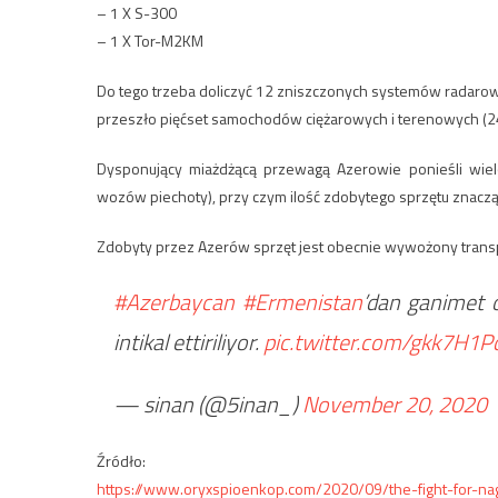
– 1 X S-300
– 1 X Tor-M2KM
Do tego trzeba doliczyć 12 zniszczonych systemów radarowy
przeszło pięćset samochodów ciężarowych i terenowych (2
Dysponujący miażdżącą przewagą Azerowie ponieśli wielo
wozów piechoty), przy czym ilość zdobytego sprzętu znacz
Zdobyty przez Azerów sprzęt jest obecnie wywożony trans
#Azerbaycan
#Ermenistan
’dan ganimet o
intikal ettiriliyor.
pic.twitter.com/gkk7H1P
— sinan (@5inan_)
November 20, 2020
Źródło:
https://www.oryxspioenkop.com/2020/09/the-fight-for-na