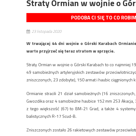
Straty Ormian w wojnie o Gór
PODOBA CI SIĘ TO CO ROBI
23 listopada 2020
W trwającej 44 dni wojnie o Górski Karabach Ormianie
warto przyjrzeć się teraz stratom w sprzęcie.
Straty Ormian w wojnie o Górski Karabach to co najmniej 
49 samobieżnych artyleryjskich zestawów przeciwlotniczy
zniszczonych, 23 zdobyte), 150 armat i haubic ciągnionych
Ormianie stracili 21 dział samobieżnych (16 zniszczony
Gwozdika oraz 4 samobieżne haubice 152 mm 2S3 Akacja, 75
z tego większość (67) to BM-21 Grad, a także 4 systemy
balistycznych R-17 Scud-B.
Zniszczonych zostało 26 rakietowych zestawów przeciwlotn