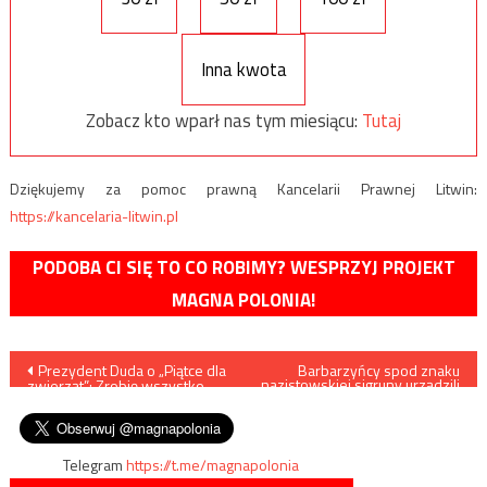
Inna kwota
Zobacz kto wparł nas tym miesiącu:
Tutaj
Dziękujemy za pomoc prawną Kancelarii Prawnej Litwin:
https://kancelaria-litwin.pl
PODOBA CI SIĘ TO CO ROBIMY? WESPRZYJ PROJEKT
MAGNA POLONIA!
Nawigacja
Prezydent Duda o „Piątce dla
Barbarzyńcy spod znaku
nazistowskiej sigruny urządzili
zwierząt”: Zrobię wszystko,
burdy pod domem
wpisu
żeby nie weszła w życie
Bąkiewicza
Telegram
https://t.me/magnapolonia