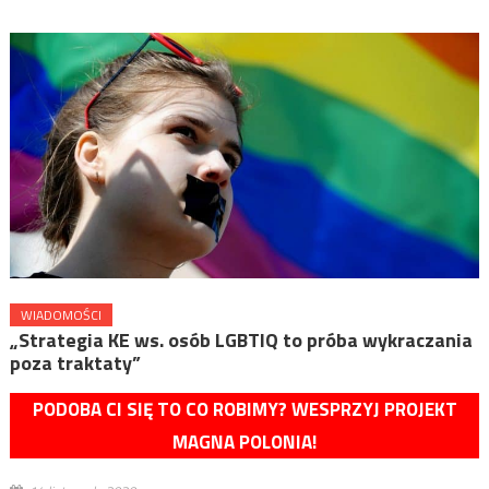
WIADOMOŚCI
„Strategia KE ws. osób LGBTIQ to próba wykraczania
poza traktaty”
PODOBA CI SIĘ TO CO ROBIMY? WESPRZYJ PROJEKT
MAGNA POLONIA!