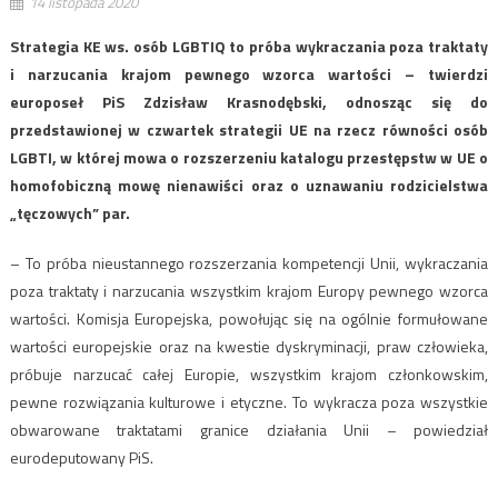
14 listopada 2020
Strategia KE ws. osób LGBTIQ to próba wykraczania poza traktaty
i narzucania krajom pewnego wzorca wartości – twierdzi
europoseł PiS Zdzisław Krasnodębski, odnosząc się do
przedstawionej w czwartek strategii UE na rzecz równości osób
LGBTI, w której mowa o rozszerzeniu katalogu przestępstw w UE o
homofobiczną mowę nienawiści oraz o uznawaniu rodzicielstwa
„tęczowych” par.
– To próba nieustannego rozszerzania kompetencji Unii, wykraczania
poza traktaty i narzucania wszystkim krajom Europy pewnego wzorca
wartości. Komisja Europejska, powołując się na ogólnie formułowane
wartości europejskie oraz na kwestie dyskryminacji, praw człowieka,
próbuje narzucać całej Europie, wszystkim krajom członkowskim,
pewne rozwiązania kulturowe i etyczne. To wykracza poza wszystkie
obwarowane traktatami granice działania Unii – powiedział
eurodeputowany PiS.