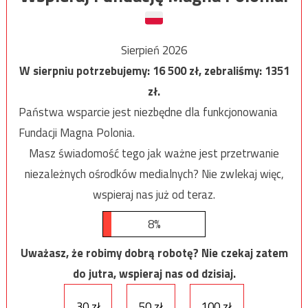
Sierpień 2026
W sierpniu potrzebujemy:
16 500
zł, zebraliśmy:
1351
zł.
Państwa wsparcie jest niezbędne dla funkcjonowania
Fundacji Magna Polonia.
Masz świadomość tego jak ważne jest przetrwanie
niezależnych ośrodków medialnych? Nie zwlekaj więc,
wspieraj nas już od teraz.
8%
Uważasz, że robimy dobrą robotę? Nie czekaj zatem
do jutra, wspieraj nas od dzisiaj.
30 zł
50 zł
100 zł