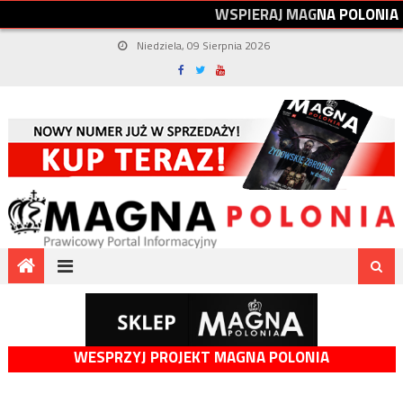
W
S
P
I
E
R
A
J
M
A
G
N
A
P
O
L
O
N
I
A
Niedziela, 09 Sierpnia 2026
WESPRZYJ PROJEKT MAGNA POLONIA