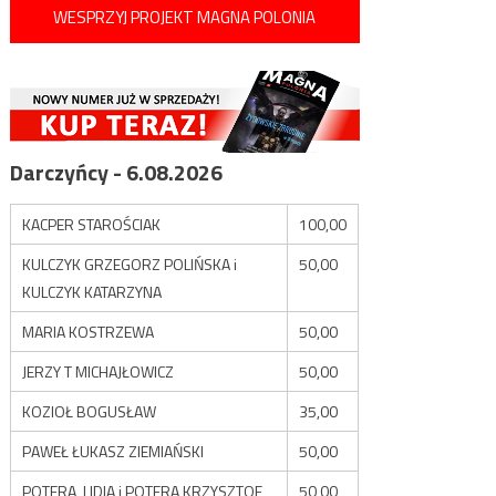
WESPRZYJ PROJEKT MAGNA POLONIA
Darczyńcy - 6.08.2026
KACPER STAROŚCIAK
100,00
KULCZYK GRZEGORZ POLIŃSKA i
50,00
KULCZYK KATARZYNA
MARIA KOSTRZEWA
50,00
JERZY T MICHAJŁOWICZ
50,00
KOZIOŁ BOGUSŁAW
35,00
PAWEŁ ŁUKASZ ZIEMIAŃSKI
50,00
POTERA LIDIA i POTERA KRZYSZTOF
50,00