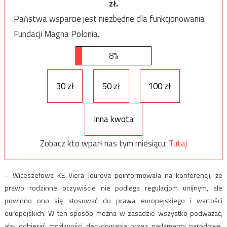
zł.
Państwa wsparcie jest niezbędne dla funkcjonowania
Fundacji Magna Polonia.
8%
30 zł
50 zł
100 zł
Inna kwota
Zobacz kto wparł nas tym miesiącu:
Tutaj
– Wiceszefowa KE Viera Jourova poinformowała na konferencji, że
prawo rodzinne oczywiście nie podlega regulacjom unijnym, ale
powinno ono się stosować do prawa europejskiego i wartości
europejskich. W ten sposób można w zasadzie wszystko podważać,
aby odbierać możliwości decydowania przez parlamenty narodowe,