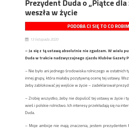
Prezydent Duda o „Piątce dla 
weszła w życie
PODOBA CI SIĘ TO CO ROBI
13 listopada 2020
– Ja się z tą ustawą absolutnie nie zgadzam. W wielu p
Duda w trakcie nadzwyczajnego zjazdu Klubów Gazety Po
– Nie było ani jednego środowiska rolniczego w ostatnich 
innej grupy, która miałaby pozytywną ocenę tej ustawy. Wsz
żeby zablokować jej wejście w życie – zadeklarował prezyd
– Zrobię wszystko, żeby nie dopuścić tej ustawy w życie i t
wieś i polskie rolnictwo. Ich interesy przekładają się na i
Duda.
– Moje ambicje nie mają znaczenia, jestem prezydentem