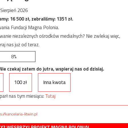
Sierpień 2026
jemy:
16 500
zł, zebraliśmy:
1351
zł.
ania Fundacji Magna Polonia.
anie niezależnych ośrodków medialnych? Nie zwlekaj więc,
raj nas już od teraz.
8%
e czekaj zatem do jutra, wspieraj nas od dzisiaj.
100 zł
Inna kwota
parł nas tym miesiącu:
Tutaj
s://kancelaria-litwin.pl
MY? WESPRZYJ PROJEKT MAGNA POLONIA!