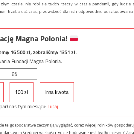
złym czasie, nie robi się takich rzeczy w czasie pandemii, gdy ludzie 
ziom trzeba dać czas, przewidzieć dla nich odpowiednie odszkodowania
ację Magna Polonia!
jemy:
16 500
zł, zebraliśmy:
1351
zł.
ania Fundacji Magna Polonia.
8%
100 zł
Inna kwota
parł nas tym miesiącu:
Tutaj
zie te gospodarstwa zaczynają wyglądać, coraz więcej rolników gospodaru
podarstwom średniej wielkości, gdzie hodowane jest bydło mięsne? Zara