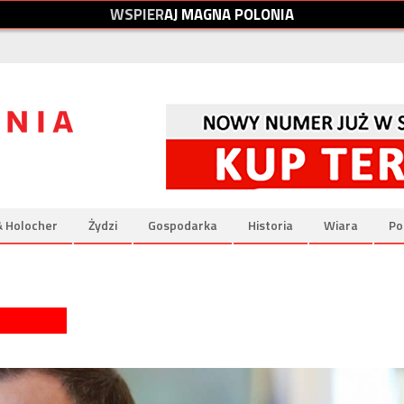
W
S
P
I
E
R
A
J
M
A
G
N
A
P
O
L
O
N
I
A
& Holocher
Żydzi
Gospodarka
Historia
Wiara
Po