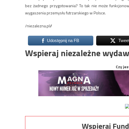
bez żadnego przygotowania? To tak nie może funkcjonować
wygaszenia przemysłu futrzarskiego w Polsce.
/niezalezna.pl//
Udostępnij na FB
Twee
Wspieraj niezależne wydaw
Czy jes
Wspieraj Fund