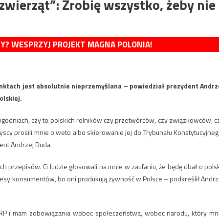
zwierząt”: Zrobię wszystko, żeby nie
MY? WESPRZYJ PROJEKT MAGNA POLONIA!
unktach jest absolutnie nieprzemyślana – powiedział prezydent Andrz
lskiej.
tygodniach, czy to polskich rolników czy przetwórców, czy związkowców, c
yscy prosili mnie o weto albo skierowanie jej do Trybunału Konstytucyjneg
ent Andrzej Duda.
ych przepisów. Ci ludzie głosowali na mnie w zaufaniu, że będę dbał o pols
nteresy konsumentów, bo oni produkują żywność w Polsce – podkreślił Andrz
 RP i mam zobowiązania wobec społeczeństwa, wobec narodu, który mn