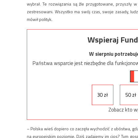
wybrał. Te rozwiązania są źle przygotowane, przyszły w 
zestresowani. Wszystko ma swój czas, swoje zasady, lud
mówił polityk.
Wspieraj Fund
W sierpniu potrzebu
Państwa wsparcie jest niezbędne dla funkcjonow
30 zł
50 zł
Zobacz kto w
– Polska wieś dopiero co zaczęła wychodzić z ubóstwa, gd
na europejskim poziomie. Dziś zadajemy im cios? Tym gos