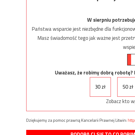
W sierpniu potrzebu
Państwa wsparcie jest niezbędne dla funkcjonow
Masz świadomość tego jak ważne jest przetrw
wspie
Uważasz, że robimy dobrą robotę? Ni
30 zł
50 zł
Zobacz kto w
Dziękujemy za pomoc prawną Kancelarii Prawnej Litwin:
http
PODOBA CI SIĘ TO CO ROBI