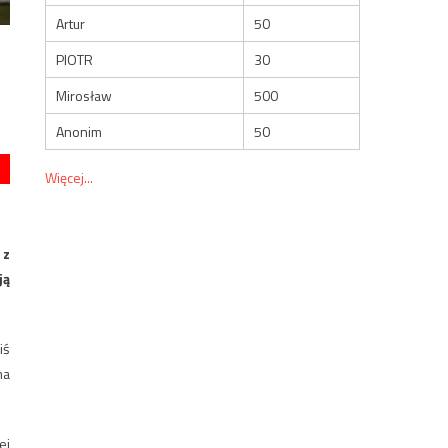
Artur
50
PIOTR
30
Mirosław
500
Anonim
50
Więcej...
 z
ją
iś
ma
ej