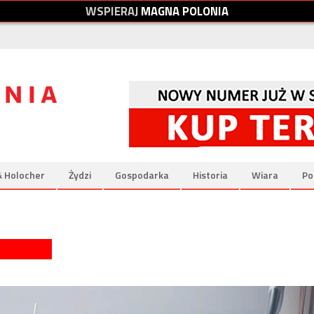
W
S
P
I
E
R
A
J
M
A
G
N
A
P
O
L
O
N
I
A
& Holocher
Żydzi
Gospodarka
Historia
Wiara
Po