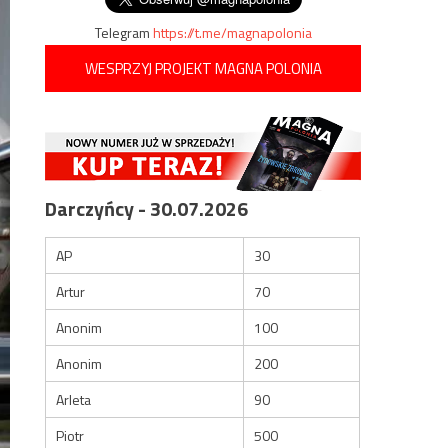
Telegram
https://t.me/magnapolonia
WESPRZYJ PROJEKT MAGNA POLONIA
Darczyńcy - 30.07.2026
AP
30
Artur
70
Anonim
100
Anonim
200
Arleta
90
Piotr
500