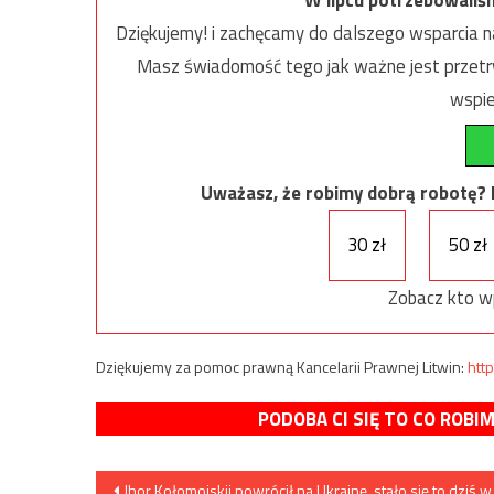
Dziękujemy! i zachęcamy do dalszego wsparcia na
Masz świadomość tego jak ważne jest przetrw
wspie
Uważasz, że robimy dobrą robotę? Ni
30 zł
50 zł
Zobacz kto w
Dziękujemy za pomoc prawną Kancelarii Prawnej Litwin:
http
PODOBA CI SIĘ TO CO ROBI
Nawigacja
Ihor Kołomojskij powrócił na Ukrainę, stało się to dziś 