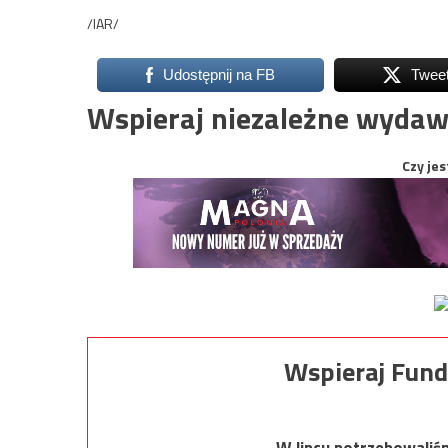
/IAR/
Udostępnij na FB
Twee
Wspieraj niezależne wydaw
Czy jes
Wspieraj Fund
W lipcu potrzebowaliś