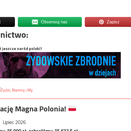
t
Obserwuj nas
Zapisz
nictwo:
t jeszcze naród polski?
ację Magna Polonia!
Lipiec 2026
my:
15 000
zł, zebraliśmy:
15 633,5
zł.