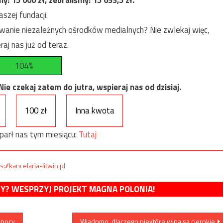
szej fundacji.
anie niezależnych ośrodków medialnych? Nie zwlekaj więc,
raj nas już od teraz.
104%
e czekaj zatem do jutra, wspieraj nas od dzisiaj.
100 zł
Inna kwota
parł nas tym miesiącu:
Tutaj
s://kancelaria-litwin.pl
MY? WESPRZYJ PROJEKT MAGNA POLONIA!
w nocy
Wiadomo, dlaczego niektóre wina są cierpkie