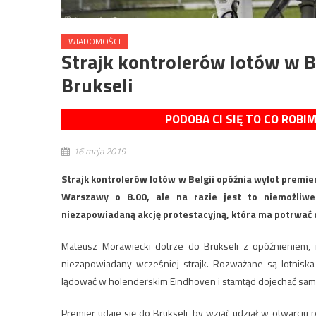
WIADOMOŚCI
Strajk kontrolerów lotów w B
Brukseli
PODOBA CI SIĘ TO CO ROBI
16 maja 2019
Strajk kontrolerów lotów w Belgii opóźnia wylot premi
Warszawy o 8.00, ale na razie jest to niemożliwe
niezapowiadaną akcję protestacyjną, która ma potrwać 
Mateusz Morawiecki dotrze do Brukseli z opóźnieniem, n
niezapowiadany wcześniej strajk. Rozważane są lotniska w
lądować w holenderskim Eindhoven i stamtąd dojechać sam
Premier udaje się do Brukseli, by wziąć udział w otwarciu