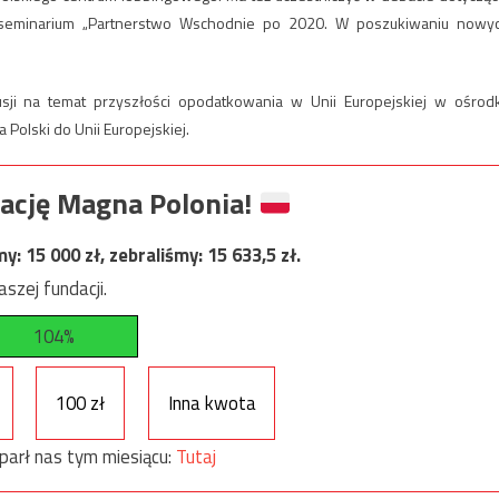
w seminarium „Partnerstwo Wschodnie po 2020. W poszukiwaniu nowy
sji na temat przyszłości opodatkowania w Unii Europejskiej w ośrod
a Polski do Unii Europejskiej.
ację Magna Polonia!
my:
15 000
zł, zebraliśmy:
15 633,5
zł.
szej fundacji.
104%
100 zł
Inna kwota
parł nas tym miesiącu:
Tutaj