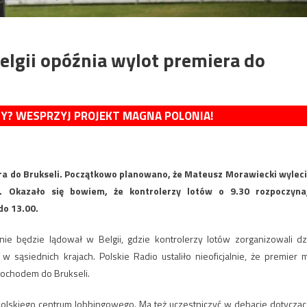
elgii opóźnia wylot premiera do
MY? WESPRZYJ PROJEKT MAGNA POLONIA!
era do Brukseli. Początkowo planowano, że Mateusz Morawiecki wyleci
. Okazało się bowiem, że kontrolerzy lotów o 9.30 rozpoczyna
do 13.00.
ie będzie lądował w Belgii, gdzie kontrolerzy lotów zorganizowali dz
 sąsiednich krajach. Polskie Radio ustaliło nieoficjalnie, że premier 
ochodem do Brukseli.
 polskiego centrum lobbingowego. Ma też uczestniczyć w debacie dotycząc