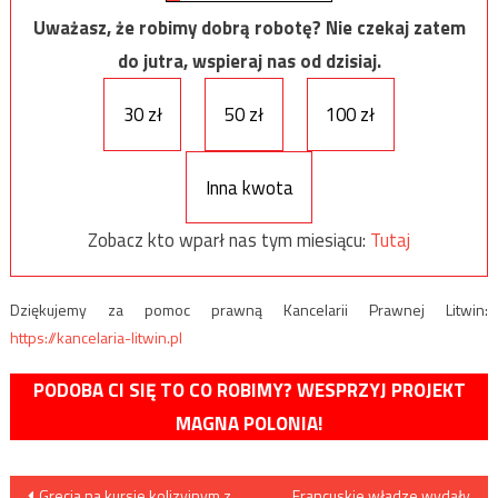
Uważasz, że robimy dobrą robotę? Nie czekaj zatem
do jutra, wspieraj nas od dzisiaj.
30 zł
50 zł
100 zł
Inna kwota
Zobacz kto wparł nas tym miesiącu:
Tutaj
Dziękujemy za pomoc prawną Kancelarii Prawnej Litwin:
https://kancelaria-litwin.pl
PODOBA CI SIĘ TO CO ROBIMY? WESPRZYJ PROJEKT
MAGNA POLONIA!
Nawigacja
Grecja na kursie kolizyjnym z
Francuskie władze wydały