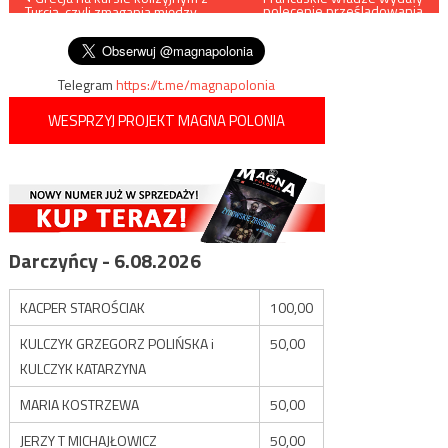
polecenie prześladowania
Turcją, czyli zmagania między
polskich firm
wpisu
„sojusznikami”
Telegram
https://t.me/magnapolonia
WESPRZYJ PROJEKT MAGNA POLONIA
Darczyńcy - 6.08.2026
KACPER STAROŚCIAK
100,00
KULCZYK GRZEGORZ POLIŃSKA i
50,00
KULCZYK KATARZYNA
MARIA KOSTRZEWA
50,00
JERZY T MICHAJŁOWICZ
50,00