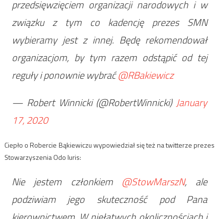
przedsięwzięciem organizacji narodowych i w
związku z tym co kadencję prezes SMN
wybieramy jest z innej. Będę rekomendował
organizacjom, by tym razem odstąpić od tej
reguły i ponownie wybrać
@RBakiewicz
— Robert Winnicki (@RobertWinnicki)
January
17, 2020
Ciepło o Robercie Bąkiewiczu wypowiedział się też na twitterze prezes
Stowarzyszenia Odo Iuris:
Nie jestem członkiem
@StowMarszN
, ale
podziwiam jego skuteczność pod Pana
kierownictwem. W niełatwych okolicznościach i