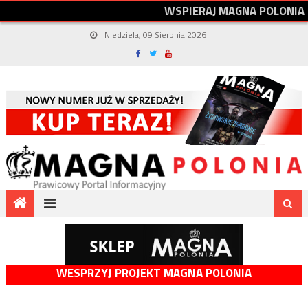
W
S
P
I
E
R
A
J
M
A
G
N
A
P
O
L
O
N
I
A
Niedziela, 09 Sierpnia 2026
WESPRZYJ PROJEKT MAGNA POLONIA