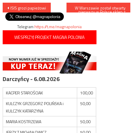
Nawigacja
ISIS grozi papieżowi
W Warszawie został otwarty
pierwszy w Polsce sklep z
żywnością halal
wpisu
Telegram
https://t.me/magnapolonia
WESPRZYJ PROJEKT MAGNA POLONIA
Darczyńcy - 6.08.2026
KACPER STAROŚCIAK
100,00
KULCZYK GRZEGORZ POLIŃSKA i
50,00
KULCZYK KATARZYNA
MARIA KOSTRZEWA
50,00
JERZY T MICHAJŁOWICZ
50,00