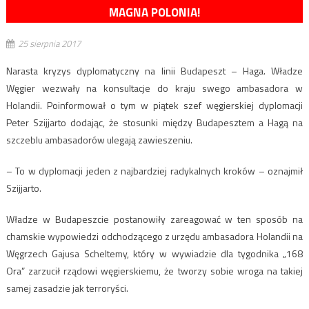
MAGNA POLONIA!
25 sierpnia 2017
Narasta kryzys dyplomatyczny na linii Budapeszt – Haga. Władze
Węgier wezwały na konsultacje do kraju swego ambasadora w
Holandii. Poinformował o tym w piątek szef węgierskiej dyplomacji
Peter Szijjarto dodając, że stosunki między Budapesztem a Hagą na
szczeblu ambasadorów ulegają zawieszeniu.
– To w dyplomacji jeden z najbardziej radykalnych kroków – oznajmił
Szijjarto.
Władze w Budapeszcie postanowiły zareagować w ten sposób na
chamskie wypowiedzi odchodzącego z urzędu ambasadora Holandii na
Węgrzech Gajusa Scheltemy, który w wywiadzie dla tygodnika „168
Ora” zarzucił rządowi węgierskiemu, że tworzy sobie wroga na takiej
samej zasadzie jak terroryści.