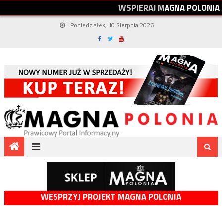
W
S
P
I
E
R
A
J
M
A
G
N
A
P
O
L
O
N
I
A
Poniedziałek, 10 Sierpnia 2026
WESPRZYJ PROJEKT MAGNA POLONIA