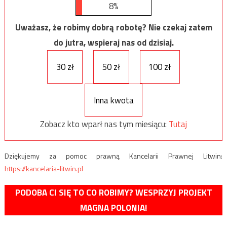
8%
Uważasz, że robimy dobrą robotę? Nie czekaj zatem
do jutra, wspieraj nas od dzisiaj.
30 zł
50 zł
100 zł
Inna kwota
Zobacz kto wparł nas tym miesiącu:
Tutaj
Dziękujemy za pomoc prawną Kancelarii Prawnej Litwin:
https://kancelaria-litwin.pl
PODOBA CI SIĘ TO CO ROBIMY? WESPRZYJ PROJEKT
MAGNA POLONIA!