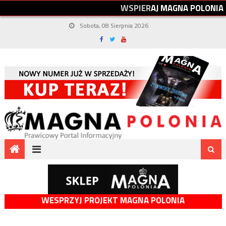
W
S
P
I
E
R
A
J
M
A
G
N
A
P
O
L
O
N
I
A
Sobota, 08 Sierpnia 2026
WESPRZYJ PROJEKT MAGNA POLONIA