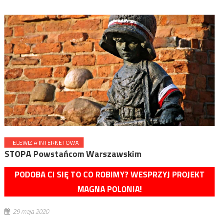
TELEWIZJA INTERNETOWA
STOPA Powstańcom Warszawskim
PODOBA CI SIĘ TO CO ROBIMY? WESPRZYJ PROJEKT
MAGNA POLONIA!
29 maja 2020