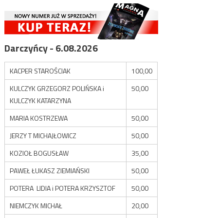
Darczyńcy - 6.08.2026
KACPER STAROŚCIAK
100,00
KULCZYK GRZEGORZ POLIŃSKA i
50,00
KULCZYK KATARZYNA
MARIA KOSTRZEWA
50,00
JERZY T MICHAJŁOWICZ
50,00
KOZIOŁ BOGUSŁAW
35,00
PAWEŁ ŁUKASZ ZIEMIAŃSKI
50,00
POTERA LIDIA i POTERA KRZYSZTOF
50,00
NIEMCZYK MICHAŁ
20,00