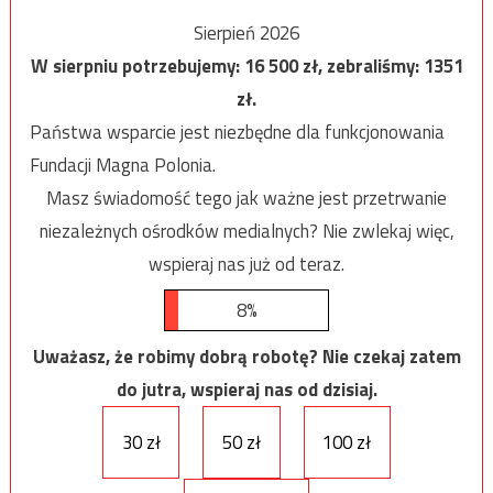
Sierpień 2026
W sierpniu potrzebujemy:
16 500
zł, zebraliśmy:
1351
zł.
Państwa wsparcie jest niezbędne dla funkcjonowania
Fundacji Magna Polonia.
Masz świadomość tego jak ważne jest przetrwanie
niezależnych ośrodków medialnych? Nie zwlekaj więc,
wspieraj nas już od teraz.
8%
Uważasz, że robimy dobrą robotę? Nie czekaj zatem
do jutra, wspieraj nas od dzisiaj.
30 zł
50 zł
100 zł