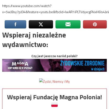
https://www.youtube.com/watch?
v=5wJ8sy7pJ04&feature=youtu.be&fbclid=IwAR1iPLTVdyxcgPkixH6ls4
Wspieraj niezależne
wydawnictwo:
Czy jest jeszcze naród polski?
Wspieraj Fundację Magna Polonia!