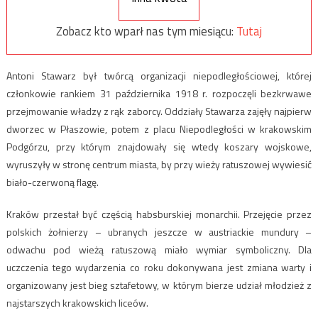
Zobacz kto wparł nas tym miesiącu:
Tutaj
Antoni Stawarz był twórcą organizacji niepodległościowej, której
członkowie rankiem 31 października 1918 r. rozpoczęli bezkrwawe
przejmowanie władzy z rąk zaborcy. Oddziały Stawarza zajęły najpierw
dworzec w Płaszowie, potem z placu Niepodległości w krakowskim
Podgórzu, przy którym znajdowały się wtedy koszary wojskowe,
wyruszyły w stronę centrum miasta, by przy wieży ratuszowej wywiesić
biało-czerwoną flagę.
Kraków przestał być częścią habsburskiej monarchii. Przejęcie przez
polskich żołnierzy – ubranych jeszcze w austriackie mundury –
odwachu pod wieżą ratuszową miało wymiar symboliczny. Dla
uczczenia tego wydarzenia co roku dokonywana jest zmiana warty i
organizowany jest bieg sztafetowy, w którym bierze udział młodzież z
najstarszych krakowskich liceów.