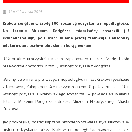
31 października 2018
Kraków świętuje w środę 100. rocznicę odzyskania niepodległości.
Na terenie Muzeum Podgórza mieszkańcy posadzili już
symboliczny dąb, po ulicach miasta jeżdżą tramwaje i autobusy
udekorowane biało-niebieskimi chorągiewkami.
Różnorodne uroczystości miasto zaplanowało na całą środę. Hasło
przewodnie obchodów brzmi: „Wolność przyszła z Podgórza”.
„Wiemy, że o miano pierwszych niepodległych miast Kraków rywalizuje
z Tarnowem, Zakopanem. Ale naszym zdaniem 31 października 1918 r.
wolność przyszła z krakowskiego Podgórza” – powiedziała Melania
Tutak z Muzeum Podgórza, oddziału Muzeum Historycznego Miasta
Krakowa.
Jak podkreśliła, postać kapitana Antoniego Stawarza była kluczowa w
historii odzyskania przez Kraków niepodległości. Stawarz – oficer