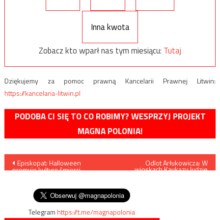
Inna kwota
Zobacz kto wparł nas tym miesiącu:
Tutaj
Dziękujemy za pomoc prawną Kancelarii Prawnej Litwin:
https://kancelaria-litwin.pl
PODOBA CI SIĘ TO CO ROBIMY? WESPRZYJ PROJEKT
MAGNA POLONIA!
Nawigacja
Episkopat: Halloween
Odlot Arłukowicza: W
wioskach Kaukazu ludzie
promuje kulturę śmierci,
pytali o stan demokracji w
wpisu
popycha ku mentalności
Polsce
ezoterycznej i magii
Telegram
https://t.me/magnapolonia