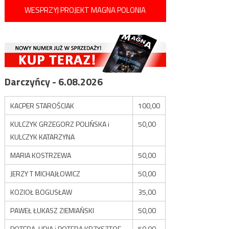
WESPRZYJ PROJEKT MAGNA POLONIA
Darczyńcy - 6.08.2026
KACPER STAROŚCIAK
100,00
KULCZYK GRZEGORZ POLIŃSKA i
50,00
KULCZYK KATARZYNA
MARIA KOSTRZEWA
50,00
JERZY T MICHAJŁOWICZ
50,00
KOZIOŁ BOGUSŁAW
35,00
PAWEŁ ŁUKASZ ZIEMIAŃSKI
50,00
POTERA LIDIA i POTERA KRZYSZTOF
50,00