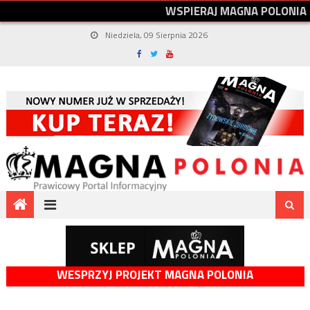
W
S
P
I
E
R
A
J
M
A
G
N
A
P
O
L
O
N
I
A
Niedziela, 09 Sierpnia 2026
WESPRZYJ PROJEKT MAGNA POLONIA