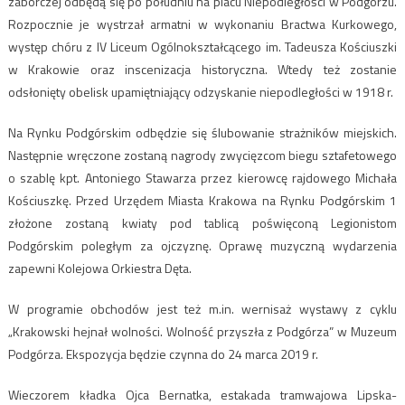
zaborczej odbędą się po południu na placu Niepodległości w Podgórzu.
Rozpocznie je wystrzał armatni w wykonaniu Bractwa Kurkowego,
występ chóru z IV Liceum Ogólnokształcącego im. Tadeusza Kościuszki
w Krakowie oraz inscenizacja historyczna. Wtedy też zostanie
odsłonięty obelisk upamiętniający odzyskanie niepodległości w 1918 r.
Na Rynku Podgórskim odbędzie się ślubowanie strażników miejskich.
Następnie wręczone zostaną nagrody zwycięzcom biegu sztafetowego
o szablę kpt. Antoniego Stawarza przez kierowcę rajdowego Michała
Kościuszkę. Przed Urzędem Miasta Krakowa na Rynku Podgórskim 1
złożone zostaną kwiaty pod tablicą poświęconą Legionistom
Podgórskim poległym za ojczyznę. Oprawę muzyczną wydarzenia
zapewni Kolejowa Orkiestra Dęta.
W programie obchodów jest też m.in. wernisaż wystawy z cyklu
„Krakowski hejnał wolności. Wolność przyszła z Podgórza” w Muzeum
Podgórza. Ekspozycja będzie czynna do 24 marca 2019 r.
Wieczorem kładka Ojca Bernatka, estakada tramwajowa Lipska-