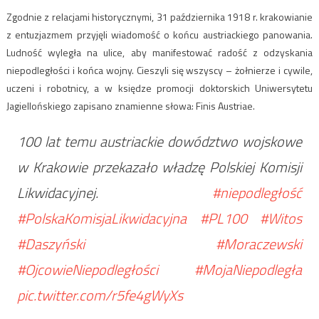
Zgodnie z relacjami historycznymi, 31 października 1918 r. krakowianie
z entuzjazmem przyjęli wiadomość o końcu austriackiego panowania.
Ludność wyległa na ulice, aby manifestować radość z odzyskania
niepodległości i końca wojny. Cieszyli się wszyscy – żołnierze i cywile,
uczeni i robotnicy, a w księdze promocji doktorskich Uniwersytetu
Jagiellońskiego zapisano znamienne słowa: Finis Austriae.
100 lat temu austriackie dowództwo wojskowe
w Krakowie przekazało władzę Polskiej Komisji
Likwidacyjnej.
#niepodległość
#PolskaKomisjaLikwidacyjna
#PL100
#Witos
#Daszyński
#Moraczewski
#OjcowieNiepodległości
#MojaNiepodległa
pic.twitter.com/r5fe4gWyXs