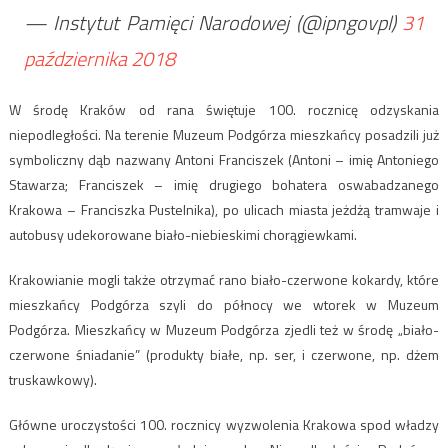
— Instytut Pamięci Narodowej (@ipngovpl)
31
października 2018
W środę Kraków od rana świętuje 100. rocznicę odzyskania
niepodległości. Na terenie Muzeum Podgórza mieszkańcy posadzili już
symboliczny dąb nazwany Antoni Franciszek (Antoni – imię Antoniego
Stawarza; Franciszek – imię drugiego bohatera oswabadzanego
Krakowa – Franciszka Pustelnika), po ulicach miasta jeżdżą tramwaje i
autobusy udekorowane biało-niebieskimi chorągiewkami.
Krakowianie mogli także otrzymać rano biało-czerwone kokardy, które
mieszkańcy Podgórza szyli do północy we wtorek w Muzeum
Podgórza. Mieszkańcy w Muzeum Podgórza zjedli też w środę „biało-
czerwone śniadanie” (produkty białe, np. ser, i czerwone, np. dżem
truskawkowy).
Główne uroczystości 100. rocznicy wyzwolenia Krakowa spod władzy