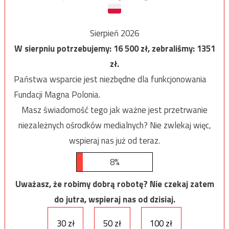
Sierpień 2026
W sierpniu potrzebujemy:
16 500
zł, zebraliśmy:
1351
zł.
Państwa wsparcie jest niezbędne dla funkcjonowania
Fundacji Magna Polonia.
Masz świadomość tego jak ważne jest przetrwanie
niezależnych ośrodków medialnych? Nie zwlekaj więc,
wspieraj nas już od teraz.
8%
Uważasz, że robimy dobrą robotę? Nie czekaj zatem
do jutra, wspieraj nas od dzisiaj.
30 zł
50 zł
100 zł