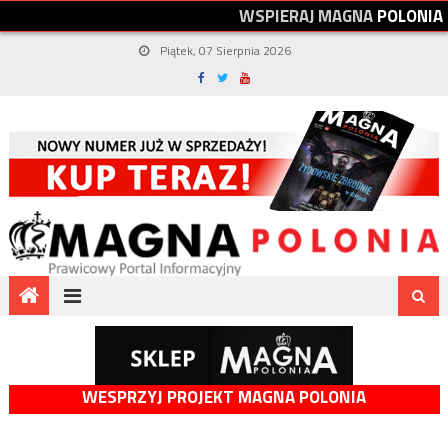
W
S
P
I
E
R
A
J
M
A
G
N
A
P
O
L
O
N
I
A
Piątek, 07 Sierpnia 2026
WESPRZYJ PROJEKT MAGNA POLONIA