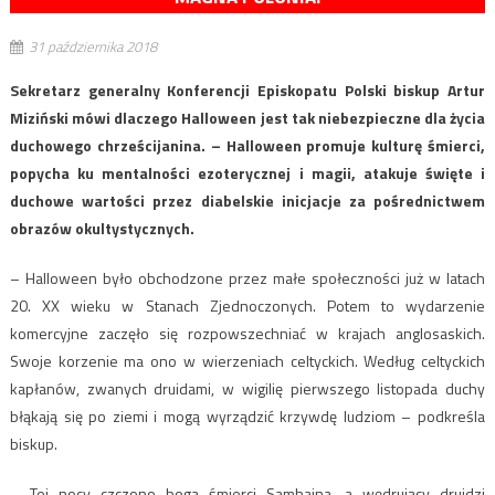
31 października 2018
Sekretarz generalny Konferencji Episkopatu Polski biskup Artur
Miziński mówi dlaczego Halloween jest tak niebezpieczne dla życia
duchowego chrześcijanina. – Halloween promuje kulturę śmierci,
popycha ku mentalności ezoterycznej i magii, atakuje święte i
duchowe wartości przez diabelskie inicjacje za pośrednictwem
obrazów okultystycznych.
– Halloween było obchodzone przez małe społeczności już w latach
20. XX wieku w Stanach Zjednoczonych. Potem to wydarzenie
komercyjne zaczęło się rozpowszechniać w krajach anglosaskich.
Swoje korzenie ma ono w wierzeniach celtyckich. Według celtyckich
kapłanów, zwanych druidami, w wigilię pierwszego listopada duchy
błąkają się po ziemi i mogą wyrządzić krzywdę ludziom – podkreśla
biskup.
– Tej nocy czczono boga śmierci Samhaina, a wędrujący druidzi