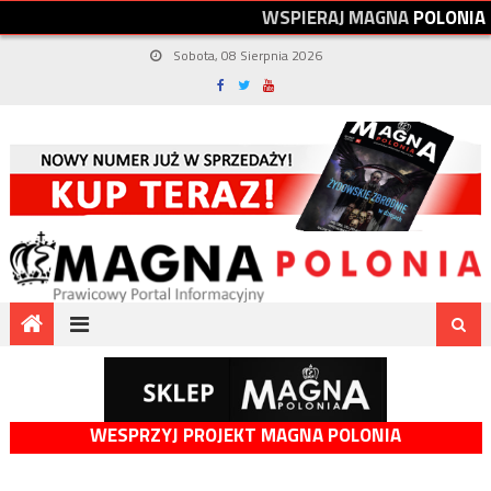
W
S
P
I
E
R
A
J
M
A
G
N
A
P
O
L
O
N
I
A
Sobota, 08 Sierpnia 2026
WESPRZYJ PROJEKT MAGNA POLONIA