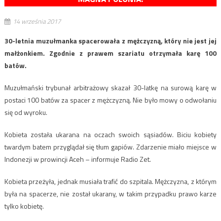
14 września 2017
30-letnia muzułmanka spacerowała z mężczyzną, który nie jest jej
małżonkiem. Zgodnie z prawem szariatu otrzymała karę 100
batów.
Muzułmański trybunał arbitrażowy skazał 30-latkę na surową karę w
postaci 100 batów za spacer z mężczyzną. Nie było mowy o odwołaniu
się od wyroku.
Kobieta została ukarana na oczach swoich sąsiadów. Biciu kobiety
twardym batem przyglądał się tłum gapiów. Zdarzenie miało miejsce w
Indonezji w prowincji Aceh – informuje Radio Zet.
Kobieta przeżyła, jednak musiała trafić do szpitala. Mężczyzna, z którym
była na spacerze, nie został ukarany, w takim przypadku prawo karze
tylko kobietę.