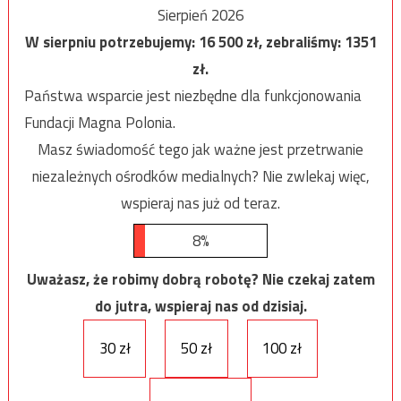
Sierpień 2026
W sierpniu potrzebujemy:
16 500
zł, zebraliśmy:
1351
zł.
Państwa wsparcie jest niezbędne dla funkcjonowania
Fundacji Magna Polonia.
Masz świadomość tego jak ważne jest przetrwanie
niezależnych ośrodków medialnych? Nie zwlekaj więc,
wspieraj nas już od teraz.
8%
Uważasz, że robimy dobrą robotę? Nie czekaj zatem
do jutra, wspieraj nas od dzisiaj.
30 zł
50 zł
100 zł