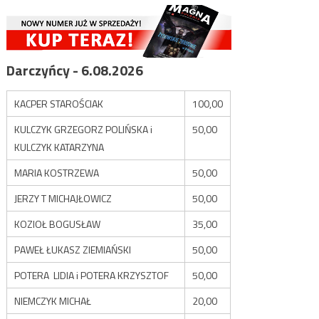
Darczyńcy - 6.08.2026
KACPER STAROŚCIAK
100,00
KULCZYK GRZEGORZ POLIŃSKA i
50,00
KULCZYK KATARZYNA
MARIA KOSTRZEWA
50,00
JERZY T MICHAJŁOWICZ
50,00
KOZIOŁ BOGUSŁAW
35,00
PAWEŁ ŁUKASZ ZIEMIAŃSKI
50,00
POTERA LIDIA i POTERA KRZYSZTOF
50,00
NIEMCZYK MICHAŁ
20,00