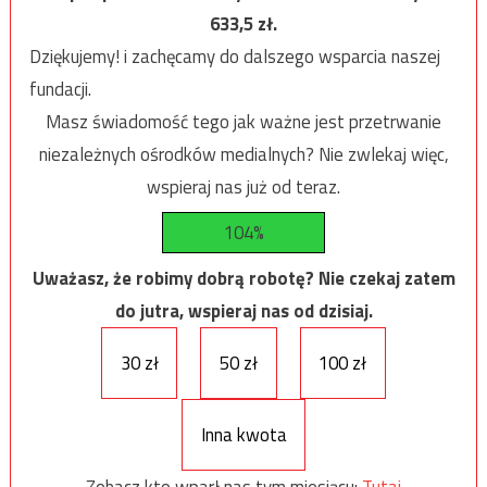
633,5
zł.
Dziękujemy! i zachęcamy do dalszego wsparcia naszej
fundacji.
Masz świadomość tego jak ważne jest przetrwanie
niezależnych ośrodków medialnych? Nie zwlekaj więc,
wspieraj nas już od teraz.
104%
Uważasz, że robimy dobrą robotę? Nie czekaj zatem
do jutra, wspieraj nas od dzisiaj.
30 zł
50 zł
100 zł
Inna kwota
Zobacz kto wparł nas tym miesiącu:
Tutaj