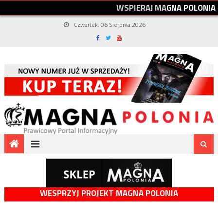
W
S
P
I
E
R
A
J
M
A
G
N
A
P
O
L
O
N
I
A
Czwartek, 06 Sierpnia 2026
WESPRZYJ PROJEKT MAGNA POLONIA