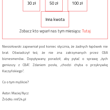
30 zł
50 zł
100 zł
Inna kwota
Zobacz kto wparł nas tym miesiącu:
Tutaj
Niesiołowski zapewniał pod koniec stycznia, że żadnych łapówek nie
brał. Oświadczył też, że nie zna zatrzymanych przez CBA
biznesmenów. Dopytywany poradził, aby pytać o sprawę „tych
geniuszy z CBA”. Zdaniem posła, „chodzi chyba o przykrywkę
Kaczyńskiego”.
Co o tym myślicie?
Autor: Maciej Nycz
Źródło: rmf24.pl