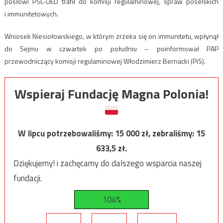
posłowi PSL-UED trafił do komisji regulaminowej, spraw poselskich
i immunitetowych.
Wniosek Niesiołowskiego, w którym zrzeka się on immunitetu, wpłynął
do Sejmu w czwartek po południu – poinformował PAP
przewodniczący komisji regulaminowej Włodzimierz Bernacki (PiS).
Wspieraj Fundację Magna Polonia!
W lipcu potrzebowaliśmy:
15 000
zł, zebraliśmy:
15
633,5
zł.
Dziękujemy! i zachęcamy do dalszego wsparcia naszej
fundacji.
104%