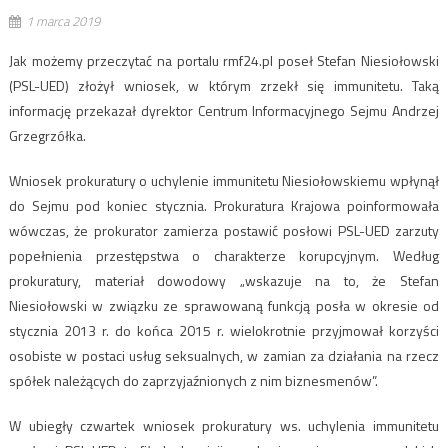
1 marca 2019
Jak możemy przeczytać na portalu rmf24.pl poseł Stefan Niesiołowski
(PSL-UED) złożył wniosek, w którym zrzekł się immunitetu. Taką
informację przekazał dyrektor Centrum Informacyjnego Sejmu Andrzej
Grzegrzółka.
Wniosek prokuratury o uchylenie immunitetu Niesiołowskiemu wpłynął
do Sejmu pod koniec stycznia. Prokuratura Krajowa poinformowała
wówczas, że prokurator zamierza postawić posłowi PSL-UED zarzuty
popełnienia przestępstwa o charakterze korupcyjnym. Według
prokuratury, materiał dowodowy „wskazuje na to, że Stefan
Niesiołowski w związku ze sprawowaną funkcją posła w okresie od
stycznia 2013 r. do końca 2015 r. wielokrotnie przyjmował korzyści
osobiste w postaci usług seksualnych, w zamian za działania na rzecz
spółek należących do zaprzyjaźnionych z nim biznesmenów”.
W ubiegły czwartek wniosek prokuratury ws. uchylenia immunitetu