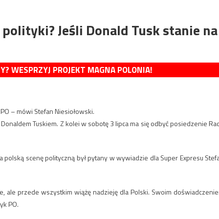
polityki? Jeśli Donald Tusk stanie na
MY? WESPRZYJ PROJEKT MAGNA POLONIA!
ta PO – mówi Stefan Niesiołowski.
 Donaldem Tuskiem. Z kolei w sobotę 3 lipca ma się odbyć posiedzenie Ra
a polską scenę polityczną był pytany w wywiadzie dla Super Expresu Stef
eje, ale przede wszystkim wiążę nadzieję dla Polski. Swoim doświadczeni
tyk PO.