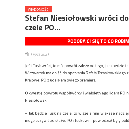
WIADOMOŚCI
Stefan Niesiołowski wróci do 
czele PO…
PODOBA CI SIĘ TO CO ROBI
1 lipca 2021
Jeśli Tusk wróci, to mój powrót zależy od tego, jaka będzie 
W czwartek ma dojść do spotkania Rafała Trzaskowskiego z
Krajowej PO z udziałem byłego premiera.
O kwestię powrotu współtwórcy i wieloletniego lidera PO n
Niesiołowski.
– Jak będzie Tusk na czele, to wiąże z nim większe nadzi
mogę oczywiście służyć PO i Tuskowi – powiedział były poli