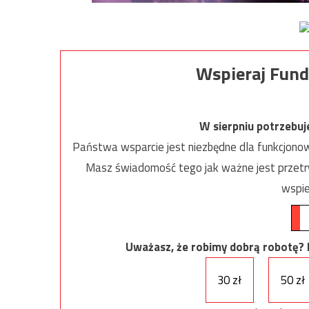
Wspieraj Fund
W sierpniu potrzebu
Państwa wsparcie jest niezbędne dla funkcjonow
Masz świadomość tego jak ważne jest przetrw
wspie
Uważasz, że robimy dobrą robotę? Ni
30 zł
50 zł