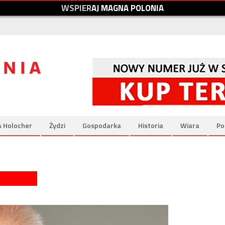
W
S
P
I
E
R
A
J
M
A
G
N
A
P
O
L
O
N
I
A
& Holocher
Żydzi
Gospodarka
Historia
Wiara
Po