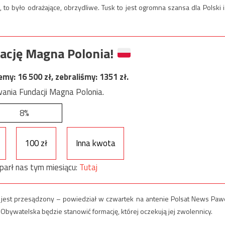
to było odrażające, obrzydliwe. Tusk to jest ogromna szansa dla Polski i
ację Magna Polonia!
jemy:
16 500
zł, zebraliśmy:
1351
zł.
ania Fundacji Magna Polonia.
8%
100 zł
Inna kwota
parł nas tym miesiącu:
Tutaj
ry jest przesądzony – powiedział w czwartek na antenie Polsat News Paw
 Obywatelska będzie stanowić formację, której oczekują jej zwolennicy.