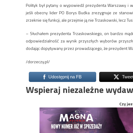
Polityk był pytany o wypowiedź prezydenta Warszawy i wi
jeśli obecny lider PO Borys Budka zrezygnuje ze stano
zrzeknie się funkcji, ale przejmie ją nie Trzaskowski, lecz Tus
– Słuchałem prezydenta Trzaskowskiego, on bardzo mądr
odpowiedzialność za wynik przyszłych wyborów przyszł
dodając dopytywany przez prowadzącego, że prezydent War
/dorzeczy.pl/
Udostępnij na FB
Twee
Wspieraj niezależne wydaw
Czy jes