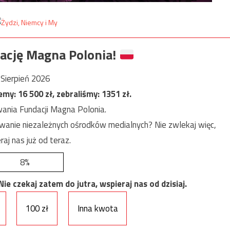
ację Magna Polonia!
Sierpień 2026
jemy:
16 500
zł, zebraliśmy:
1351
zł.
ania Fundacji Magna Polonia.
anie niezależnych ośrodków medialnych? Nie zwlekaj więc,
raj nas już od teraz.
8%
e czekaj zatem do jutra, wspieraj nas od dzisiaj.
100 zł
Inna kwota