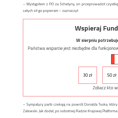
– Wystąpiłem z PO za Schetyny, on przeprowadził czystkę, 
całych sił go popieram – zaznaczył.
Wspieraj Fund
W sierpniu potrzebu
Państwa wsparcie jest niezbędne dla funkcjonow
30 zł
50 zł
Zobacz kto w
– Sympatycy partii czekają na powrót Donalda Tuska, któ
Zalewski. Jak dodał, po sobotniej Radzie Krajowej Platforma