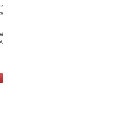
że
ka
ej
ł,