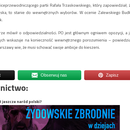
ceprzewodniczącego partii Rafała Trzaskowskiego, który zapowiedział, 
wiska, to stanie do wewnętrznych wyborów. W ocenie Zalewskiego Bud
k.
ze mówił o odpowiedzialności. PO jest głównym ogniwem opozycji, a j
ych wskazuje na konieczność wewnętrznego porozumienia – powiedzia
szawy wie, że musi schować swoje ambicje do kieszeni.
t
Obserwuj nas
Zapisz
nictwo:
t jeszcze naród polski?