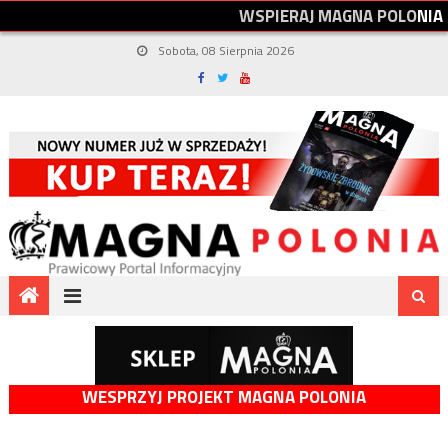
W
S
P
I
E
R
A
J
M
A
G
N
A
P
O
L
O
N
I
A
Sobota, 08 Sierpnia 2026
WESPRZYJ PROJEKT MAGNA POLONIA