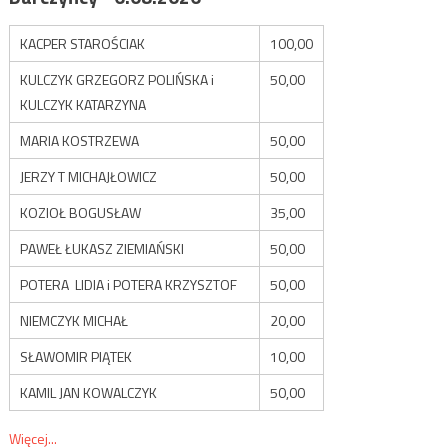
KACPER STAROŚCIAK
100,00
KULCZYK GRZEGORZ POLIŃSKA i
50,00
KULCZYK KATARZYNA
MARIA KOSTRZEWA
50,00
JERZY T MICHAJŁOWICZ
50,00
KOZIOŁ BOGUSŁAW
35,00
PAWEŁ ŁUKASZ ZIEMIAŃSKI
50,00
POTERA LIDIA i POTERA KRZYSZTOF
50,00
NIEMCZYK MICHAŁ
20,00
SŁAWOMIR PIĄTEK
10,00
KAMIL JAN KOWALCZYK
50,00
Więcej...