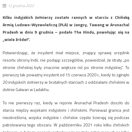
12 grudnia 2022
Kilku indyjskich żołnierzy zostało rannych w starciu z Chińską
Armią Ludowo-Wyzwoleńczą (PLA) w Jangcy, Tawang w Arunachal
Pradesh w dniu 9 grudnia – podało The Hindu, powołując się na
„wiele źródeł”.
Potwierdzając, że incydent miał miejsce, znający sprawę urzędnik
resortu obrony Indii, nie podając szczegółów, powiedział, że straty „po
stronie chińskiej były znacznie większe niż po stronie indyjskiej”. To
pierwszy tak poważny incydent od 15 czerwca 2020 r., kiedy to zginęło
20 indyjskich żołnierzy w brutalnych starciach z oddziałami chińskimi w
dolinie Galwan w Ladakhu.
To nie pierwszy raz, kiedy w rejonie Arunachal Pradesh doszło do
starcia między wojskami indyjskimi i chińskimi. Ponieważ granica jest
nieokreślona, ​​wojska indyjskie i chińskie często ścierają się podczas
patrolowania tego obszaru. W październiku 2021 roku kilku chińskich