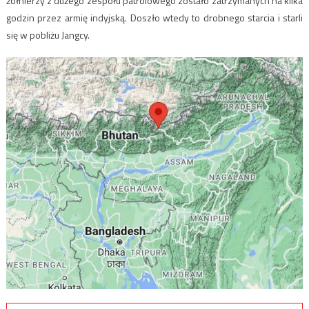
żołnierzy z dużego zespołu patrolowego zostało zatrzymanych na kilka
godzin przez armię indyjską. Doszło wtedy to drobnego starcia i starli
się w pobliżu Jangcy.