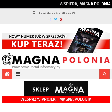
W
S
P
I
E
R
A
J
M
A
G
N
A
P
O
L
O
N
I
A
Niedziela, 09 Sierpnia 2026
WESPRZYJ PROJEKT MAGNA POLONIA