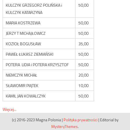
KULCZYK GRZEGORZ POLIŃSKA i
50,00
KULCZYK KATARZYNA
MARIA KOSTRZEWA
50,00
JERZY T MICHAJŁOWICZ
50,00
KOZIOŁ BOGUSŁAW
35,00
PAWEŁ ŁUKASZ ZIEMIAŃSKI
50,00
POTERA LIDIA i POTERA KRZYSZTOF
50,00
NIEMCZYK MICHAŁ
20,00
SŁAWOMIR PIĄTEK
10,00
KAMIL JAN KOWALCZYK
50,00
Więcej...
(c) 2016-2023 Magna Polonia
|
Polityka prywatności
|
Editorial by
MysteryThemes
.