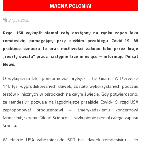
MAGNA POLONIA!
2 lipca 2020
Rząd USA wykupił niemal cały dostępny na rynku zapas leku
remdesivir, pomagający przy ciężkim przebiegu Covid-19. W
praktyce oznacza to brak możliwości zakupu leku przez kraje
„reszty świata” przez następne trzy miesiące – informuje Polsat
News.
O wykupieniu leku poinformował brytyjski „The Guardian”. Pierwsze
140 tys. wyprodukowanych dawek, zostało wykorzystanych podczas
testów klinicznych w ośrodkach na całym świecie. Gdy potwierdzono,
że remdesivir pozwala na łagodniejsze przejście Covid-19, rząd USA
zaproponował producentowi – amerykańskiemu koncernowi
farmaceutycznemu Gilead Sciences – wykupienie niemal całego zapasu
środka.
W efekcie USA zabezpieczyło 500 tys. dawek remdesiviru – to