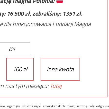
ację Magna Polonia!
my:
16 500
zł, zebraliśmy:
1351
zł.
e dla funkcjonowania Fundacji Magna
8%
100 zł
Inna kwota
rł nas tym miesiącu:
Tutaj
re ogarnęły już dziesiątki amerykańskich miast, istotną rolę odgrywa