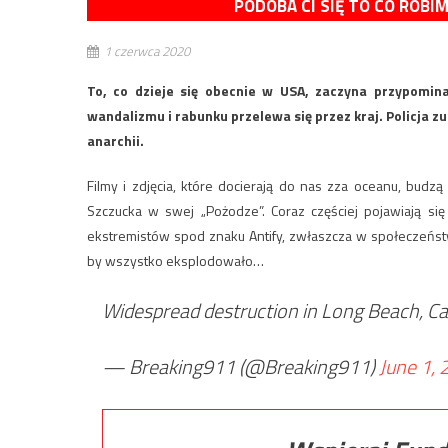
PODOBA CI SIĘ TO CO ROBI
1 czerwca 2020
To, co dzieje się obecnie w USA, zaczyna przypomin
wandalizmu i rabunku przelewa się przez kraj. Policja zu
anarchii.
Filmy i zdjęcia, które docierają do nas zza oceanu, budz
Szczucka w swej „Pożodze”. Coraz częściej pojawiają się
ekstremistów spod znaku Antify, zwłaszcza w społeczeństwie
by wszystko eksplodowało…
Widespread destruction in Long Beach, Ca
— Breaking911 (@Breaking911)
June 1,