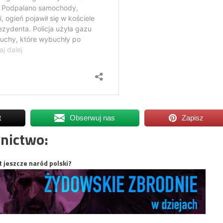
t
Obserwuj nas
Zapisz
nictwo:
t jeszcze naród polski?