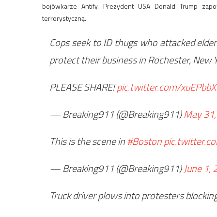
bojówkarze Antify. Prezydent USA Donald Trump zapow
terrorystyczną.
Cops seek to ID thugs who attacked elde
protect their business in Rochester, New 
PLEASE SHARE!
pic.twitter.com/xuEPbb
— Breaking911 (@Breaking911)
May 31,
This is the scene in
#Boston
pic.twitter
— Breaking911 (@Breaking911)
June 1,
Truck driver plows into protesters blocking