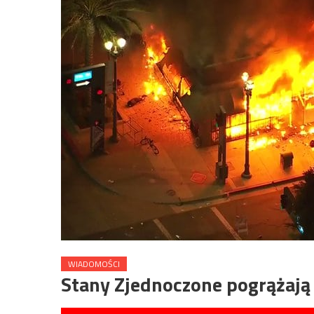
WIADOMOŚCI
Stany Zjednoczone pogrążają