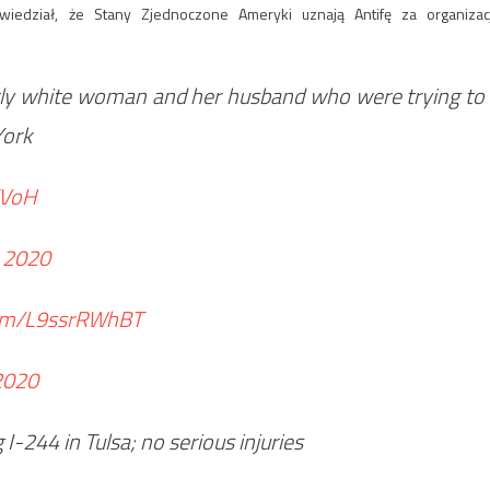
iedział, że Stany Zjednoczone Ameryki uznają Antifę za organizac
rly white woman and her husband who were trying to
York
XVoH
 2020
.com/L9ssrRWhBT
 2020
 I-244 in Tulsa; no serious injuries