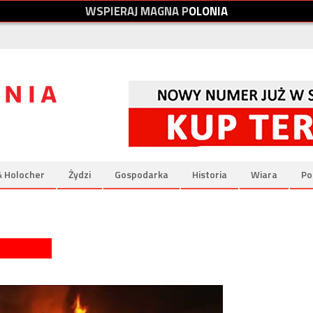
W
S
P
I
E
R
A
J
M
A
G
N
A
P
O
L
O
N
I
A
& Holocher
Żydzi
Gospodarka
Historia
Wiara
Po