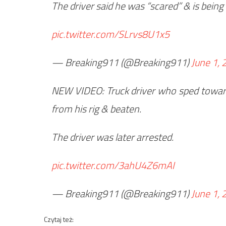
The driver said he was “scared” & is being
pic.twitter.com/SLrvs8U1x5
— Breaking911 (@Breaking911)
June 1,
NEW VIDEO: Truck driver who sped toward
from his rig & beaten.
The driver was later arrested.
pic.twitter.com/3ahU4Z6mAI
— Breaking911 (@Breaking911)
June 1,
Czytaj też: