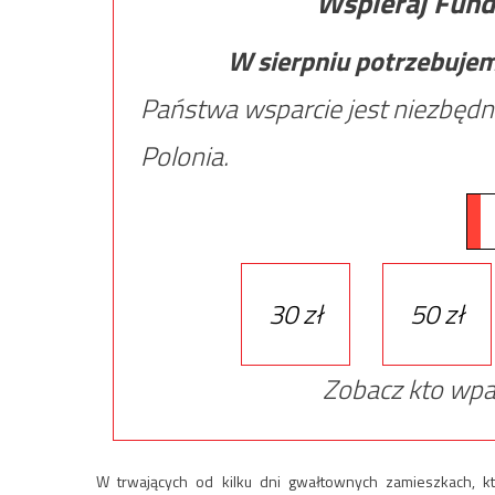
Wspieraj Fund
W sierpniu potrzebuje
Państwa wsparcie jest niezbędn
Polonia.
30 zł
50 zł
Zobacz kto wpa
W trwających od kilku dni gwałtownych zamieszkach, któ