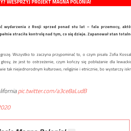
MY? WESPRZYJ PROJEKT MAGNA POLONIA!
ać wydarzenia z Rosji sprzed ponad stu lat – fala przemocy, akt
pełnie straciła kontrolę nad tym, co się dzieje. Zapanował stan totaln
ą grozę. Wszystko to zaczyna przypominać to, o czym pisała Zofia Kossa
 głosy, że jest to ostrzeżenie, czym kończy się pobłażanie dla lewacki
 tak niejednorodnym kulturowo, religijnie i etnicznie, bo wystarczy iskr
lifornia
pic.twitter.com/a3ce8aLudB
 2020