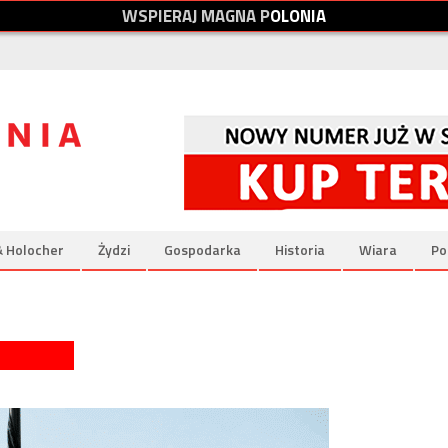
W
S
P
I
E
R
A
J
M
A
G
N
A
P
O
L
O
N
I
A
& Holocher
Żydzi
Gospodarka
Historia
Wiara
Po