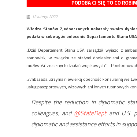
PODOBA CI SIĘ TO CO ROBI
12 lutego 2022
Władze Stanów Zjednoczonych nakazały swoim dyplo
podała w sobotę, że polecenie Departamentu Stanu USA d
„Dziś Departament Stanu USA zarządził wyjazd z ambas
stanowisk, w związku ze stałymi doniesieniami o groma
możliwość znacznych działań wojskowych” – Poinformowała
„Ambasada utrzyma niewielką obecność konsularną we Lwowi
usług paszportowych, wizowych ani innych rutynowych kon
Despite the reduction in diplomatic sta
colleagues, and
@StateDept
and U.S. pe
diplomatic and assistance efforts in suppo