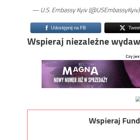
— U.S. Embassy Kyiv (@USEmbassyKyiv
Udostępnij na FB
Twee
Wspieraj niezależne wydaw
Czy jes
Wspieraj Fund