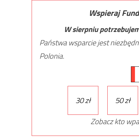
Wspieraj Fund
W sierpniu potrzebuje
Państwa wsparcie jest niezbędn
Polonia.
30 zł
50 zł
Zobacz kto wpa