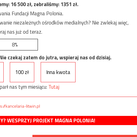
jemy:
16 500
zł, zebraliśmy:
1351
zł.
ania Fundacji Magna Polonia.
anie niezależnych ośrodków medialnych? Nie zwlekaj więc,
raj nas już od teraz.
8%
e czekaj zatem do jutra, wspieraj nas od dzisiaj.
100 zł
Inna kwota
parł nas tym miesiącu:
Tutaj
s://kancelaria-litwin.pl
MY? WESPRZYJ PROJEKT MAGNA POLONIA!