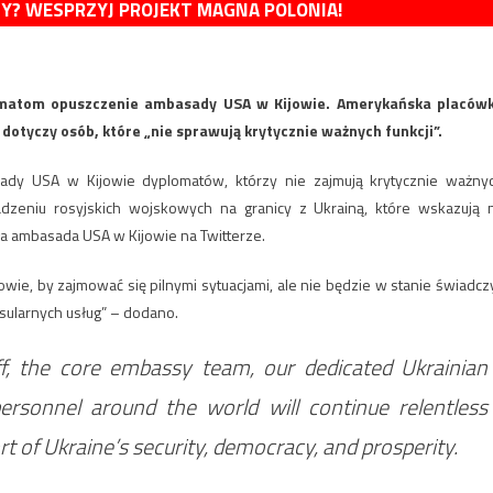
MY? WESPRZYJ PROJEKT MAGNA POLONIA!
matom opuszczenie ambasady USA w Kijowie. Amerykańska placów
otyczy osób, które „nie sprawują krytycznie ważnych funkcji”.
ady USA w Kijowie dyplomatów, którzy nie zajmują krytycznie ważny
dzeniu rosyjskich wojskowych na granicy z Ukrainą, które wskazują 
 ambasada USA w Kijowie na Twitterze.
e, by zajmować się pilnymi sytuacjami, ale nie będzie w stanie świadcz
sularnych usług” – dodano.
ff, the core embassy team, our dedicated Ukrainian
rsonnel around the world will continue relentless
rt of Ukraine’s security, democracy, and prosperity.