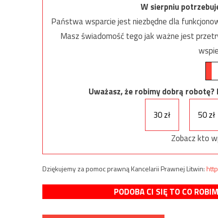
W sierpniu potrzebu
Państwa wsparcie jest niezbędne dla funkcjonow
Masz świadomość tego jak ważne jest przetrw
wspie
Uważasz, że robimy dobrą robotę? Ni
30 zł
50 zł
Zobacz kto w
Dziękujemy za pomoc prawną Kancelarii Prawnej Litwin:
http
PODOBA CI SIĘ TO CO ROBI