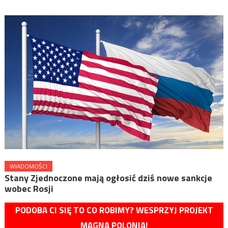
WIADOMOŚCI
Stany Zjednoczone mają ogłosić dziś nowe sankcje
wobec Rosji
PODOBA CI SIĘ TO CO ROBIMY? WESPRZYJ PROJEKT
MAGNA POLONIA!