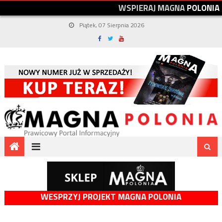
W
S
P
I
E
R
A
J
M
A
G
N
A
P
O
L
O
N
I
A
Piątek, 07 Sierpnia 2026
WESPRZYJ PROJEKT MAGNA POLONIA