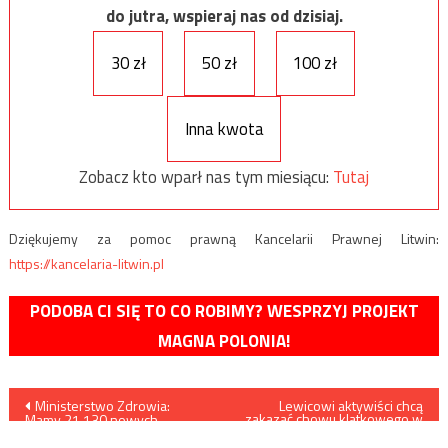
do jutra, wspieraj nas od dzisiaj.
30 zł
50 zł
100 zł
Inna kwota
Zobacz kto wparł nas tym miesiącu:
Tutaj
Dziękujemy za pomoc prawną Kancelarii Prawnej Litwin:
https://kancelaria-litwin.pl
PODOBA CI SIĘ TO CO ROBIMY? WESPRZYJ PROJEKT
MAGNA POLONIA!
Nawigacja
Ministerstwo Zdrowia:
Lewicowi aktywiści chcą
zakazać chowu klatkowego w
Mamy 21.130 nowych
UE
wpisu
przypadków zakażenia
koronawirusem, zmarły 682