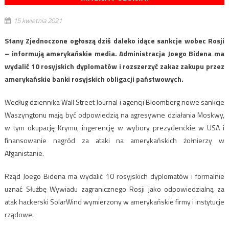
15 kwietnia 2021
Stany Zjednoczone ogłoszą dziś daleko idące sankcje wobec Rosji
– informują amerykańskie media. Administracja Joego Bidena ma
wydalić 10 rosyjskich dyplomatów i rozszerzyć zakaz zakupu przez
amerykańskie banki rosyjskich obligacji państwowych.
Według dziennika Wall Street Journal i agencji Bloomberg nowe sankcje
Waszyngtonu mają być odpowiedzią na agresywne działania Moskwy,
w tym okupację Krymu, ingerencję w wybory prezydenckie w USA i
finansowanie nagród za ataki na amerykańskich żołnierzy w
Afganistanie.
Rząd Joego Bidena ma wydalić 10 rosyjskich dyplomatów i formalnie
uznać Służbę Wywiadu zagranicznego Rosji jako odpowiedzialną za
atak hackerski SolarWind wymierzony w amerykańskie firmy i instytucje
rządowe.