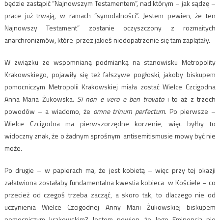
będzie zastąpić “Najnowszym Testamentem”, nad którym – jak sądzę –
prace już trwają, w ramach “synodalności”. Jestem pewien, że ten
Najnowszy Testament” zostanie oczyszczony z rozmaitych
anarchronizmów, które przez jakieś niedopatrzenie się tam zaplątały.
W związku ze wspomnianą podmianką na stanowisku Metropolity
Krakowskiego, pojawiły się też fałszywe pogłoski, jakoby biskupem
pomocniczym Metropolii Krakowskiej miała zostać Wielce Czcigodna
Anna Maria Żukowska.
Si non e vero e ben trovato
i to aż z trzech
powodów – a wiadomo, że
omne trinum perfectum
. Po pierwsze –
Wielce Czcigodna ma pierwszorzędne korzenie, więc byłby to
widoczny znak, że o żadnym sprośnym antisemitismusie mowy być nie
może.
Po drugie – w papierach ma, że jest kobietą – więc przy tej okazji
załatwiona zostałaby fundamentalna kwestia kobieca w Kościele – co
przecież od czegoś trzeba zacząć, a skoro tak, to dlaczego nie od
uczynienia Wielce Czcigodnej Anny Marii Żukowskiej biskupem
pomocniczym krakowskim? Jestem pewien, że Jego Eminencja nie