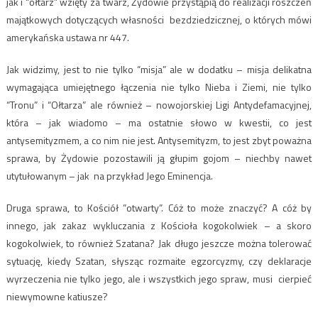
jak i “ołtarz” wzięty za twarz, Żydowie przystąpią do realizacji roszczeń
majątkowych dotyczących własności bezdziedzicznej, o których mówi
amerykańska ustawa nr 447.
Jak widzimy, jest to nie tylko “misja” ale w dodatku – misja delikatna
wymagająca umiejętnego łączenia nie tylko Nieba i Ziemi, nie tylko
“Tronu” i “Ołtarza” ale również – nowojorskiej Ligi Antydefamacyjnej,
która – jak wiadomo – ma ostatnie słowo w kwestii, co jest
antysemityzmem, a co nim nie jest. Antysemityzm, to jest zbyt poważna
sprawa, by Żydowie pozostawili ją głupim gojom – niechby nawet
utytułowanym – jak na przykład Jego Eminencja.
Druga sprawa, to Kościół ”otwarty”. Cóż to może znaczyć? A cóż by
innego, jak zakaz wykluczania z Kościoła kogokolwiek – a skoro
kogokolwiek, to również Szatana? Jak długo jeszcze można tolerować
sytuację, kiedy Szatan, słysząc rozmaite egzorcyzmy, czy deklaracje
wyrzeczenia nie tylko jego, ale i wszystkich jego spraw, musi cierpieć
niewymowne katiusze?