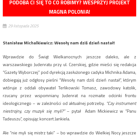
PODOBA CI SIĘ TO CO ROBIMY? WESPRZYJ PROJEKT
MAGNA POLONIA!
29 listopada 2025
Stanisław Michalkiewicz: Wesoły nam dziś dzień nastał!
Wprawdzie do Świąt Wielkanocnych jeszcze daleko, ale z
warszawskiego Judenratu przy ul. Czerskiej, gdzie mieści się redakcja
“Gazety Wyborczej” pod dyrekcją zasłużonego cadyka Michnika Adama,
dobiegają już odgłosy pieśni “Wesoły nam dziś dzień nastał”, którym
wtóruje z oddali obywatel Terlikowski Tomasz, zawodowy katolik,
rzucany przez wspomniany Judenrat na rozmaite odcinki frontu
ideologicznego – w zależności od aktualnej potrzeby.
“Czy instrument
niestrojny, czy muzyk się myli?”
– pytał Adam Mickiewicz w “Panu
Tadeuszu”, opisując koncert Jankiela.
Ale “nie myli się mistrz taki” – bo wprawdzie do Wielkiej Nocy jeszcze