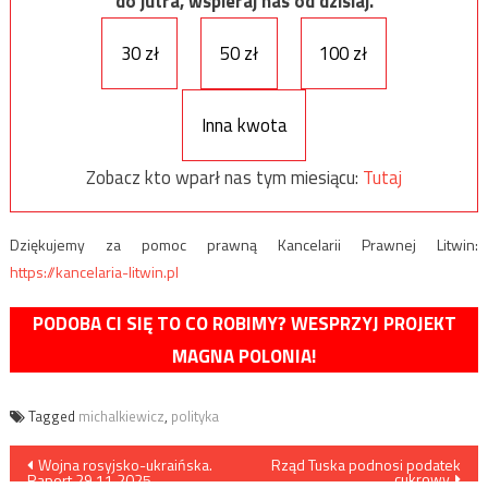
do jutra, wspieraj nas od dzisiaj.
30 zł
50 zł
100 zł
Inna kwota
Zobacz kto wparł nas tym miesiącu:
Tutaj
Dziękujemy za pomoc prawną Kancelarii Prawnej Litwin:
https://kancelaria-litwin.pl
PODOBA CI SIĘ TO CO ROBIMY? WESPRZYJ PROJEKT
MAGNA POLONIA!
Tagged
michalkiewicz
,
polityka
Nawigacja
Wojna rosyjsko-ukraińska.
Rząd Tuska podnosi podatek
cukrowy
Raport 29.11.2025