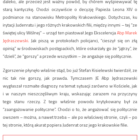
daleko, ale przecież jest ważny powód, by chórem wyśpiewywać tę
starą kantyczkę. Chodzi oczywiście o decyzję Papieża Leona XIV o
podmiance na stanowisku Metropolity Krakowskiego. Dotychczas, ku
irytacji Judenratu i jego różnych krakowskich filii, między innymi – tej “ze
świętej ulicy Wiślnej” – urząd ten piastował Jego Ekscelencja
Abp Marek
Jędraszewski.
Jak piszą w protokołach policjanci, “cieszył się on złą
opinią” w środowiskach postępackich, które oskarżały go że “jątrzy”, że
“dzieli”, że “gorszy” a przede wszystkim – że angażuje się politycznie.
Zgorszenie płynęło właśnie stąd, bo już Stefan Kisielewski twierdził, ze
nic tak nie gorszy, jak prawda. Tymczasem JE Abp Jędraszewski
wygłaszał rozmaite diagnozy na temat sytuacji zarówno w Kościele, jak
i w naszym nieszczęśliwym kraju, wskazując zarazem na przyczyny
tego stanu rzeczy. Z tego właśnie powodu krytykowany był za
“zaangażowanie polityczne”. Chodzi o to, że angażować się politycznie
owszem – można, a nawet trzeba – ale po właściwej stronie, czyli – po
tej stronie, którą akurat popiera Judenrat oraz jego krakowskie filie.