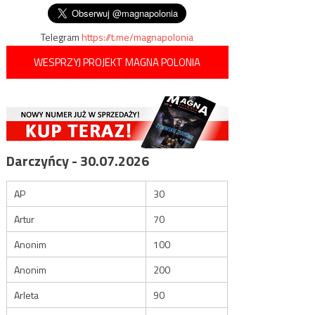
wpisu
Telegram
https://t.me/magnapolonia
WESPRZYJ PROJEKT MAGNA POLONIA
Darczyńcy - 30.07.2026
AP
30
Artur
70
Anonim
100
Anonim
200
Arleta
90