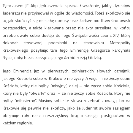
Tymczasem JE Abp Jędraszewski sprawiał wrażenie, jakby dyrektyw
Judenratu nie przyjmował w ogóle do wiadomości. Toteż skończyło sie
to, jak skończyć się musiało; donosy oraz żarliwe modlitwy środowisk
postępackich, a także kierowane przez nie akty strzeliste, w końcu
przeborowały sobie dostęp do Jego Świątobliwości Leona XIV, który
dokonał stosownej podmianki na stanowisku Metropolity
Krakowskiego posyłając tam Jego Eminencję Grzegorza kardynała
Rysia, dotychczas zarządzającego Archidecezją Łódzką.
Jego Eminencja już w pierwszych, żołnierskich słowach oznajmił,
jakiego Koscioła sobie w Krakowie nie życzy. A więc – nie życzy sobie
Kościoła, który nie byłby “misyjny”, dalej – nie życzy sobie Kościoła,
który nie były “otwarty” oraz – że nie życzy sobie Kościoła, który nie
byłby “miłosierny”. Musimy sobie te słowa rozebrać z uwagą, bo na
Krakowie się pewnie nie skończy, jako że Judenrat swoim zasięgiem
obejmuje cały nasz nieszczęśliwy kraj, instruując postępactwo w
każdym regionie.