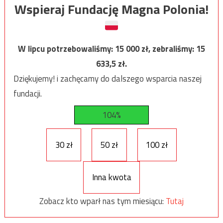
Wspieraj Fundację Magna Polonia!
W lipcu potrzebowaliśmy:
15 000
zł, zebraliśmy:
15
633,5
zł.
Dziękujemy! i zachęcamy do dalszego wsparcia naszej
fundacji.
104%
30 zł
50 zł
100 zł
Inna kwota
Zobacz kto wparł nas tym miesiącu:
Tutaj