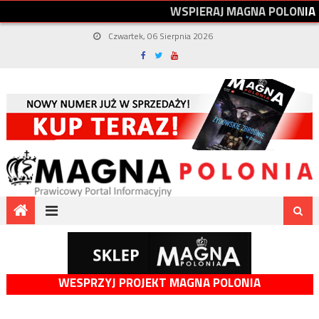
W
S
P
I
E
R
A
J
M
A
G
N
A
P
O
L
O
N
I
A
Czwartek, 06 Sierpnia 2026
WESPRZYJ PROJEKT MAGNA POLONIA