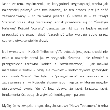
Jasne że temu wykluczeniu, tej karygodnej stygmatyzacji, trzeba jak
najszybciej położyć kres tym bardziej, że ten proces jest już dość
zaawansowany – co zauważył jeszcze JŚ. Paweł VI – że “swąd
Szatana” przez jakąś “szczelinę” jednak przedostał się do “Świątyni
Pańskiej”. Kościół “otwarty” oznacza, że nikt już nie będzie musiał
przeciskać się przez jakieś “szczeliny”, tylko wejdzie sobie przez
szeroko otwarte wielkie drzwi.
No i wreszczie – Kościół “miłosierny”. Tu sytuacja jest jasna; chodzi nie
tylko o otwarcie drzwi, jak w przypadku Szatana – ale również o
przygarniecie zarówno “kobiet” z “rozdziwaczoną” – jak mawiał
marszałek Piłsudski – płcią, ale również – sodomczyków, gomorytek
oraz osób “trans”. Nie tylko o “przygarniecie” ale również – o
zapewnienie im w Kościele stosownego miejsca, w którym mogliby
pielegnować swoją “dumę”, bez obawy, że jacyś fanatycy, jacyś
fundamentaliści, będą ich wytykać nieubłaganym palcem.
Myślę, że w związku z tym, dotychczasowy “Nowy Testament” trzeba