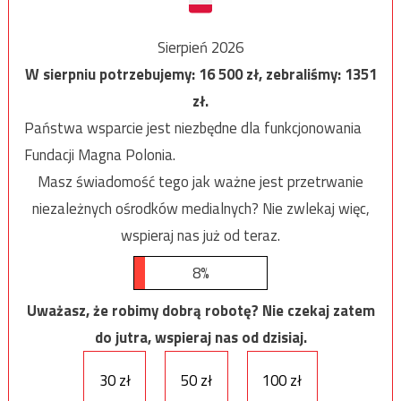
Sierpień 2026
W sierpniu potrzebujemy:
16 500
zł, zebraliśmy:
1351
zł.
Państwa wsparcie jest niezbędne dla funkcjonowania
Fundacji Magna Polonia.
Masz świadomość tego jak ważne jest przetrwanie
niezależnych ośrodków medialnych? Nie zwlekaj więc,
wspieraj nas już od teraz.
8%
Uważasz, że robimy dobrą robotę? Nie czekaj zatem
do jutra, wspieraj nas od dzisiaj.
30 zł
50 zł
100 zł