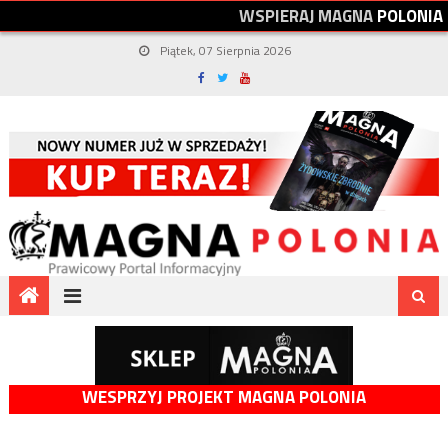
W
S
P
I
E
R
A
J
M
A
G
N
A
P
O
L
O
N
I
A
Piątek, 07 Sierpnia 2026
WESPRZYJ PROJEKT MAGNA POLONIA