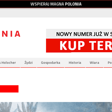
W
S
P
I
E
R
A
J
M
A
G
N
A
P
O
L
O
N
I
A
& Holocher
Żydzi
Gospodarka
Historia
Wiara
Po