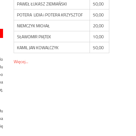
PAWEŁ ŁUKASZ ZIEMIAŃSKI
50,00
POTERA LIDIA i POTERA KRZYSZTOF
50,00
NIEMCZYK MICHAŁ
20,00
SŁAWOMIR PIĄTEK
10,00
KAMIL JAN KOWALCZYK
50,00
do
Więcej...
lu
bo
ma
ę,
łu
na
ię