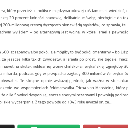
gera, który przecież o polityce międzynarodowej coś tam musi wiedzieć, 
resztą 20 procent ludności stanowią, delikatnie mówiąc, niechętnie do te
ej 200-milionową rzeszą dyszących nienawiścią sąsiadów, co sprawia, że
dnym wyjściem – bo alternatywą jest wojna, w której Izrael z pewnośc
 500 lat zapanowałby pokój, ale mógłby to być pokój cmentarny – bo już 
 że jeszcze kilka takich zwycięstw, a Izraela po prostu nie będzie. Inacz
li nawet na skutek nuklearnej wojny chińsko-amerykańskiej zginęłoby 3
tora miliarda, podczas gdy w przypadku zagłady 300 milionów Amerykanó
obywateli. Te skrajne opinie wskazują jednak, jak ważna w stosunka
rdzenie we wspomnieniach feldmarszałka Ericha von Mansteina, który 
o, że o ile Sowieci dysponują jeszcze sporymi rezerwami i powołują pod br
 bliskie wyczerpania. Z tego powodu od 1943 roku uważał on, że…