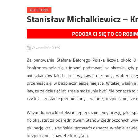
FELIETONY
Stanisław Michalkiewicz – Kr
PODOBA CI SIĘ TO CO ROBI
8 września 2019
Za panowania Stefana Batorego Polska liczyła około 9
konfrontowania się z innymi państwami w okresie, gdy 
mieszkańców takich armii wystawić nie mogą, wobec czeg
przenieść się w bezpieczniejsze miejsce. W takiej właśnie 
laty, że za dziesięć lat Izraela może „nie być”. Nie oznacza t
czy też – zostanie przeniesiony – w inne, bezpieczniejsze 
W tym dopiero kontekście lepiej rozumiemy presję, jaką s
holokaustu”, za pośrednictwem Stanów Zjednoczonych wywi
okupację kraju (łacińskie
occupatio
oznacza właśnie zawłas
bezpiecznie, a nawet z korzyścią.