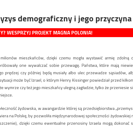
yzys demograficzny i jego przyczyna
MY? WESPRZYJ PROJEKT MAGNA POLONIA!
 milionów mieszkańców, dzięki czemu mogła wystawić armię zdolną 
próbowały one wywalczać sobie przewagę. Państwa, które mają niewie
o prędzej czy później będą musiały albo ulec przewadze sąsiadów, al
sytuacji może być Izrael, o którym Henry Kissinger powiedział przed kilko
o, że wymrze czy też jego mieszkańcy ulegną zagładzie, tylko że przeniesie si
miejsce.
połeczność żydowska, w awangardzie której są przedsiębiorstwa „przemys
era na Polskę, by pozwoliła międzynarodowej społeczności żydowskiej 
zczenie), dzięki czemu ewentualne przenosiny Izraela mogą dokonać s