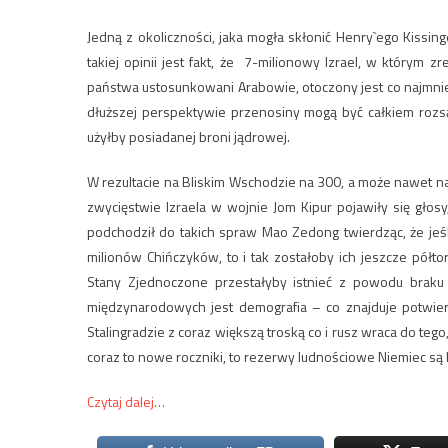
Jedną z okoliczności, jaka mogła skłonić Henry`ego Kissin
takiej opinii jest fakt, że 7-milionowy Izrael, w którym z
państwa ustosunkowani Arabowie, otoczony jest co najmni
dłuższej perspektywie przenosiny mogą być całkiem rozsą
użyłby posiadanej broni jądrowej.
W rezultacie na Bliskim Wschodzie na 300, a może nawet na
zwycięstwie Izraela w wojnie Jom Kipur pojawiły się głosy,
podchodził do takich spraw Mao Zedong twierdząc, że jeś
milionów Chińczyków, to i tak zostałoby ich jeszcze pół
Stany Zjednoczone przestałyby istnieć z powodu braku 
międzynarodowych jest demografia – co znajduje potwie
Stalingradzie z coraz większą troską co i rusz wraca do teg
coraz to nowe roczniki, to rezerwy ludnościowe Niemiec są
Czytaj dalej…