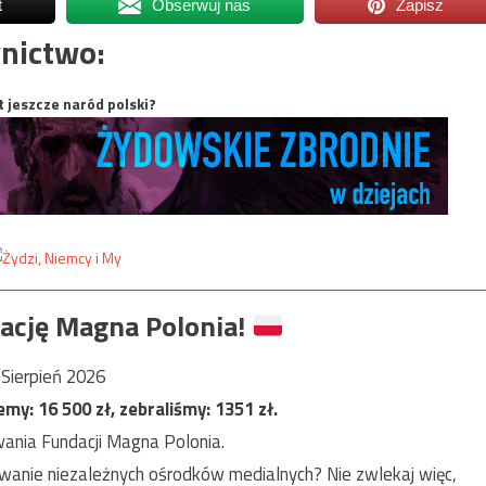
t
Obserwuj nas
Zapisz
nictwo:
t jeszcze naród polski?
ację Magna Polonia!
Sierpień 2026
jemy:
16 500
zł, zebraliśmy:
1351
zł.
ania Fundacji Magna Polonia.
anie niezależnych ośrodków medialnych? Nie zwlekaj więc,