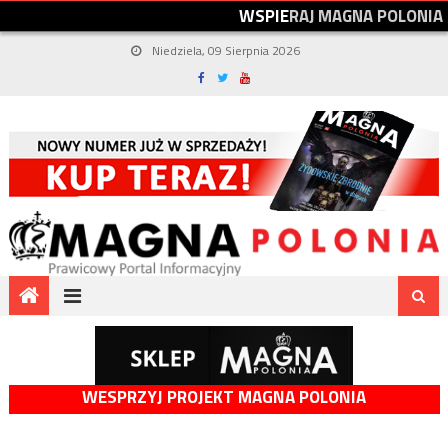
W
S
P
I
E
R
A
J
M
A
G
N
A
P
O
L
O
N
I
A
Niedziela, 09 Sierpnia 2026
WESPRZYJ PROJEKT MAGNA POLONIA