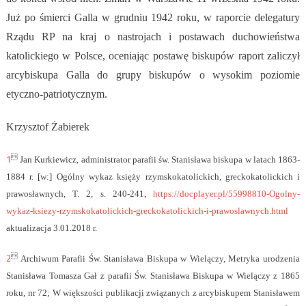
Już po śmierci Galla w grudniu 1942 roku, w raporcie delegatury
Rządu RP na kraj o nastrojach i postawach duchowieństwa
katolickiego w Polsce, oceniając postawę biskupów raport zaliczył
arcybiskupa Galla do grupy biskupów o wysokim poziomie
etyczno-patriotycznym.
Krzysztof Żabierek
1

Jan Kurkiewicz, administrator parafii św. Stanisława biskupa w latach 1863-
1884 r. [w:] Ogólny wykaz księży rzymskokatolickich, greckokatolickich i
prawosławnych, T. 2, s. 240-241,
https://docplayer.pl/55998810-Ogolny-
wykaz-ksiezy-rzymskokatolickich-greckokatolickich-i-prawoslawnych.html
aktualizacja 3.01.2018 r.
2

Archiwum Parafii Św. Stanisława Biskupa w Wielączy, Metryka urodzenia
Stanisława Tomasza Gał z parafii Św. Stanisława Biskupa w Wielączy z 1865
roku, nr 72; W większości publikacji związanych z arcybiskupem Stanisławem