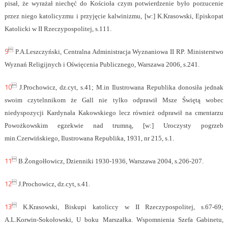
pisał, że wyrażał niechęć do Kościoła czym potwierdzenie było porzucenie
przez niego katolicyzmu i przyjęcie kalwinizmu, [w:] K.Krasowski, Episkopat
Katolicki w II Rzeczypospolitej, s.111.
9

P.A.Leszczyński, Centralna Administracja Wyznaniowa II RP. Ministerstwo
Wyznań Religijnych i Oświęcenia Publicznego, Warszawa 2006, s.241.
10

J.Prochowicz, dz.cyt, s.41; M.in Ilustrowana Republika donosiła jednak
swoim czytelnnikom że Gall nie tylko odprawił Msze Świętą wobec
niedyspozycji Kardynała Kakowskiego lecz również odprawił na cmentarzu
Powożkowskim egzekwie nad trumną, [w:] Uroczysty pogrzeb
min.Czerwińskiego, Ilustrowana Republika, 1931, nr 215, s.1.
11

B.Żongołłowicz, Dzienniki 1930-1936, Warszawa 2004, s.206-207.
12

J.Prochowicz, dz.cyt, s.41.
13

K.Krasowski, Biskupi katoliccy w II Rzeczypospolitej, s.67-69;
A.L.Korwin-Sokołowski, U boku Marszałka. Wspomnienia Szefa Gabinetu,