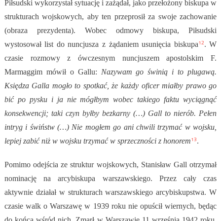
Piłsudski wykorzystał sytuację i zażądał, jako przełożony biskupa w
strukturach wojskowych, aby ten przeprosił za swoje zachowanie
(obraza prezydenta). Wobec odmowy biskupa, Piłsudski
12
wystosował list do nuncjusza z żądaniem usunięcia biskupa
. W
czasie rozmowy z ówczesnym nuncjuszem apostolskim F.
Marmaggim mówił o Gallu:
Nazywam go świnią i to plugawą.
Księdza Galla mogło to spotkać, że każdy oficer miałby prawo go
bić po pysku i ja nie mógłbym wobec takiego faktu wyciągnąć
konsekwencji; taki czyn byłby bezkarny (…) Gall to nierób. Pełen
intryg i świństw (…) Nie mogłem go ani chwili trzymać w wojsku,
13
lepiej zabić niż w wojsku trzymać w sprzeczności z honorem
.
Pomimo odejścia ze struktur wojskowych, Stanisław Gall otrzymał
nominację na arcybiskupa warszawskiego. Przez cały czas
aktywnie działał w strukturach warszawskiego arcybiskupstwa. W
czasie walk o Warszawę w 1939 roku nie opuścił wiernych, będąc
do końca wśród nich. Zmarł w Warszawie 11 września 1942 roku.