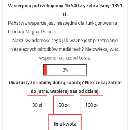
W sierpniu potrzebujemy:
16 500
zł, zebraliśmy:
1351
zł.
Państwa wsparcie jest niezbędne dla funkcjonowania
Fundacji Magna Polonia.
Masz świadomość tego jak ważne jest przetrwanie
niezależnych ośrodków medialnych? Nie zwlekaj więc,
wspieraj nas już od teraz.
8%
Uważasz, że robimy dobrą robotę? Nie czekaj zatem
do jutra, wspieraj nas od dzisiaj.
30 zł
50 zł
100 zł
Inna kwota