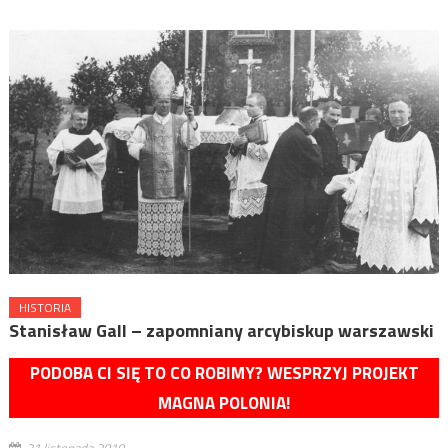
HISTORIA
Stanisław Gall – zapomniany arcybiskup warszawski
PODOBA CI SIĘ TO CO ROBIMY? WESPRZYJ PROJEKT
MAGNA POLONIA!
21 listopada 2019