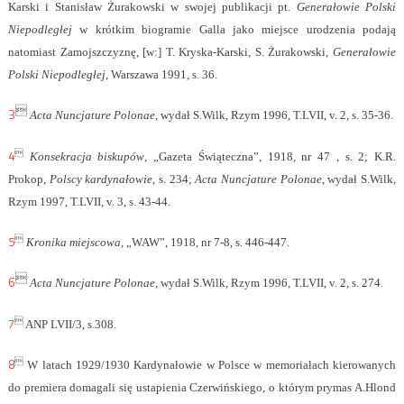
Karski i Stanisław Żurakowski w swojej publikacji pt.
Generałowie Polski
Niepodległej
w krótkim biogramie Galla jako miejsce urodzenia podają
natomiast Zamojszczyznę, [w:] T. Kryska-Karski, S. Żurakowski,
Generałowie
Polski Niepodległej
, Warszawa 1991, s. 36.

3
Acta Nuncjature Polonae
, wydał S.Wilk, Rzym 1996, T.LVII, v. 2, s. 35-36.
4

Konsekracja biskupów
, „Gazeta Świąteczna”, 1918, nr 47 , s. 2; K.R.
Prokop,
Polscy kardynałowie
, s. 234;
Acta Nuncjature Polonae
, wydał S.Wilk,
Rzym 1997, T.LVII, v. 3, s. 43-44.
5

Kronika miejscowa
, „WAW”, 1918, nr 7-8, s. 446-447.

6
Acta Nuncjature Polonae
, wydał S.Wilk, Rzym 1996, T.LVII, v. 2, s. 274.
7

ANP LVII/3, s.308.
8

W latach 1929/1930 Kardynałowie w Polsce w memoriałach kierowanych
do premiera domagali się ustapienia Czerwińskiego, o którym prymas A.Hlond