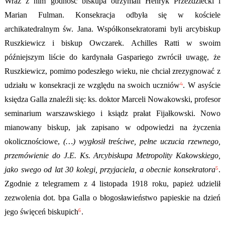
Wraz z nim godność biskupa otrzymali
Henryk Przeździecki i
Marian Fulman. Konsekracja odbyła się w kościele
archikatedralnym św. Jana. Współkonsekratorami byli arcybiskup
Ruszkiewicz i biskup Owczarek. Achilles Ratti w swoim
późniejszym liście do kardynała Gaspariego zwrócił uwagę, że
Ruszkiewicz, pomimo podeszłego wieku, nie chciał zrezygnować z
4
udziału w konsekracji ze względu na swoich uczniów
.
W asyście
księdza Galla znaleźli się: ks. doktor Marceli Nowakowski, profesor
seminarium warszawskiego i ksiądz prałat Fijałkowski. Nowo
mianowany biskup, jak zapisano w odpowiedzi na życzenia
okolicznościowe,
(…) wygłosił treściwe, pełne uczucia rzewnego,
przemówienie do J.E. Ks. Arcybiskupa Metropolity Kakowskiego,
5
jako swego od lat 30 kolegi, przyjaciela, a obecnie konsekratora
.
Zgodnie z telegramem z 4 listopada 1918 roku, papież udzielił
zezwolenia dot. bpa Galla o błogosławieństwo papieskie na dzień
6
jego święceń biskupich
.