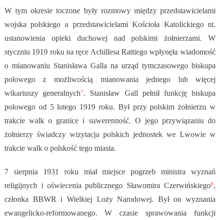
W tym okresie toczone były rozmowy między przedstawicielami
wojska polskiego a przedstawicielami Kościoła Katolickiego nt.
ustanowienia opieki duchowej nad polskimi żołnierzami. W
styczniu 1919 roku na ręce Achillesa Rattiego wpłynęła wiadomość
o mianowaniu Stanisława Galla na urząd tymczasowego biskupa
polowego z możliwością mianowania jednego lub więcej
7
wikariuszy generalnych
. Stanisław Gall pełnił funkcję biskupa
polowego od 5 lutego 1919 roku. Był przy polskim żołnierzu w
trakcie walk o granice i suwerenność. O jego przywiązaniu do
żołnierzy świadczy wizytacja polskich jednostek we Lwowie w
trakcie walk o polskość tego miasta.
7 sierpnia 1931 roku miał miejsce pogrzeb ministra wyznań
8
religijnych i oświecenia publicznego Sławomira Czerwińskiego
,
członka BBWR i Wielkiej Loży Narodowej. Był on wyznania
ewangelicko-reformowanego. W czasie sprawowania funkcji