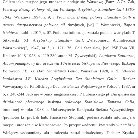
Gallem jako miejsce jego urodzenia podaje się Warszawę (Patrz: A.Cz. Żak,
Pierwszy Biskup Polowy Wojska Polskiego Arcybiskup Stanisław Gall 1865-
1942
, Warszawa 1994, s. 9; J. Prochwicz,
Biskup polowy Stanisław Gall- u
genezy duszpasterstwa polskich sił zbrojnych
, [w:] J. Woroniecki,
Raport
Niebieski
, Lublin 2017, s. 67. Podobna informacja została podana w artykule T.
Sitkowski,
Ś.P. Arcybiskup Stanisław Gall
, „Wiadomości Archidiecezji
Warszawskiej”, 1947, nr 5, s. 121-126; Gall Stanisław, [w:] PSB,Tom VII,
Kraków 1948-1958, s. 229-230 autor M. Żywczyński);
Lotnictwo Sanitarne,
Album pamiątkowy dla uczczenia 10-cio lecia biskupstwa Pierwszego Biskupa
Polowego J.E. ks. D-ra Stanisława Galla
, Warszawa 1928, s. 5;
50-lecie
kapłaństwa J.E. Księdza Arcybiskupa Dra Stanisława Galla
, „Rozkaz
Wewnętrzny do Katolickiego Duchowieństwa Wojskowego w Polsce”, 1937, nr
6, s. 240-244. Jedynie w pracy magisterskiej J.P. Lubańskiego pt.
Duszpasterska
działalność pierwszego biskupa polowego Stanisława Tomasza Galla,
bronionej w roku 1988 na Uniwersytecie Kardynała Stefana Wyszyńskiego
(promotor ks. prof. dr hab. Franciszek Stopniak) podana została informacja o
miejscu urodzenia w Klemensowie. Po przeprowadzeniu kwerendy w parafii w
Wielączy wspomniany akt urodzenia został odnaleziony. Tadeusz Kryska-