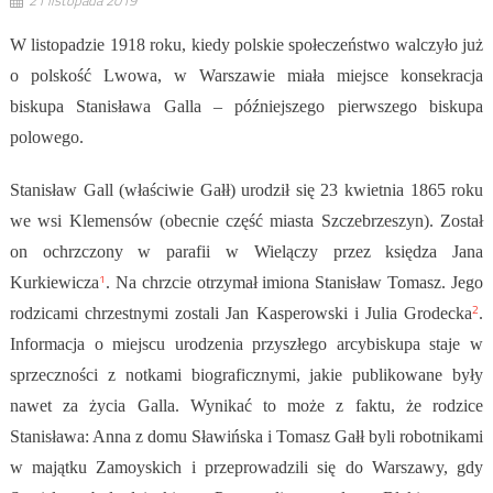
W listopadzie 1918 roku, kiedy polskie społeczeństwo walczyło już
o polskość Lwowa, w Warszawie miała miejsce konsekracja
biskupa Stanisława Galla – późniejszego pierwszego biskupa
polowego.
Stanisław Gall
(właściwie Gałł)
urodził się
23 kwietnia 1865 roku
we wsi Klemensów (obecnie część miasta Szczebrzeszyn). Został
on ochrzczony w parafii w Wielączy przez księdza Jana
1
Kurkiewicza
. Na chrzcie otrzymał imiona Stanisław Tomasz. Jego
2
rodzicami chrzestnymi zostali Jan Kasperowski i Julia Grodecka
.
Informacja o miejscu urodzenia przyszłego arcybiskupa staje w
sprzeczności z notkami biograficznymi, jakie publikowane były
nawet za życia Galla. Wynikać to może z faktu, że rodzice
Stanisława: Anna z domu Sławińska i Tomasz Gałł byli robotnikami
w majątku Zamoyskich i przeprowadzili się do Warszawy, gdy