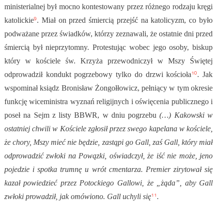
ministerialnej był mocno kontestowany przez różnego rodzaju kręgi
9
katolickie
. Miał on przed śmiercią przejść na katolicyzm, co było
podważane przez świadków, którzy zeznawali, że ostatnie dni przed
śmiercią był nieprzytomny. Protestując wobec jego osoby, biskup
który w kościele św. Krzyża przewodniczył w Mszy Świętej
10
odprowadził kondukt pogrzebowy tylko do drzwi kościoła
. Jak
wspominał ksiądz Bronisław Żongołłowicz, pełniący w tym okresie
funkcję wiceministra wyznań religijnych i oświęcenia publicznego i
poseł na Sejm z listy BBWR, w dniu pogrzebu
(…) Kakowski w
ostatniej chwili w Kościele zgłosił przez swego kapelana w kościele,
że chory, Mszy mieć nie będzie, zastąpi go Gall, zaś Gall, który miał
odprowadzić zwłoki na Powązki, oświadczył, że iść nie może, jeno
pojedzie i spotka trumnę u wrót cmentarza. Premier zirytował się
kazał powiedzieć przez Potockiego Gallowi, że „żąda”, aby Gall
11
zwłoki prowadził, jak omówiono. Gall uchyli się
.