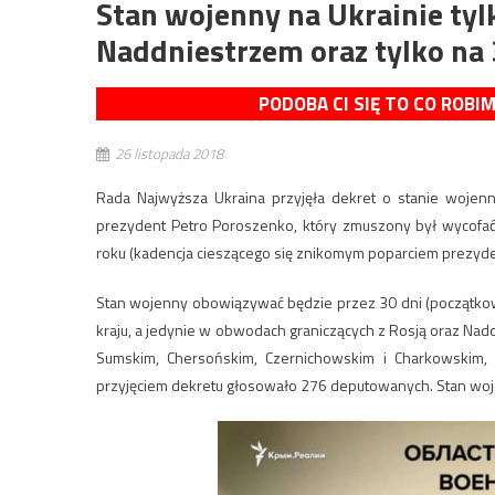
Stan wojenny na Ukrainie tyl
Naddniestrzem oraz tylko na 
PODOBA CI SIĘ TO CO ROBI
26 listopada 2018
Rada Najwyższa Ukraina przyjęła dekret o stanie wojen
prezydent Petro Poroszenko, który zmuszony był wycofać
roku (kadencja cieszącego się znikomym poparciem prezyde
Stan wojenny obowiązywać będzie przez 30 dni (początkowo
kraju, a jedynie w obwodach graniczących z Rosją oraz Nad
Sumskim, Chersońskim, Czernichowskim i Charkowskim
przyjęciem dekretu głosowało 276 deputowanych. Stan woje