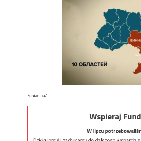
/unian.ua/
Wspieraj Fund
W lipcu potrzebowaliś
Dziękujemy! i zachęcamy do dalszego wsparcia na