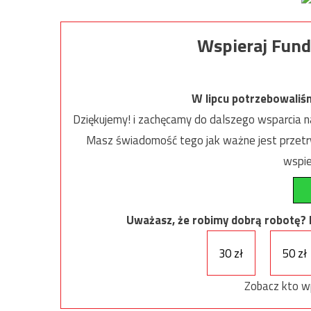
Wspieraj Fund
W lipcu potrzebowaliś
Dziękujemy! i zachęcamy do dalszego wsparcia na
Masz świadomość tego jak ważne jest przetrw
wspie
Uważasz, że robimy dobrą robotę? Ni
30 zł
50 zł
Zobacz kto w