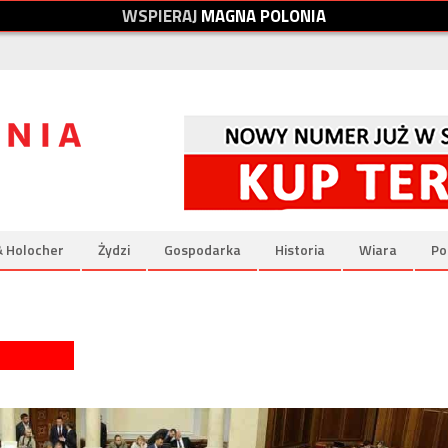
W
S
P
I
E
R
A
J
M
A
G
N
A
P
O
L
O
N
I
A
& Holocher
Żydzi
Gospodarka
Historia
Wiara
Po