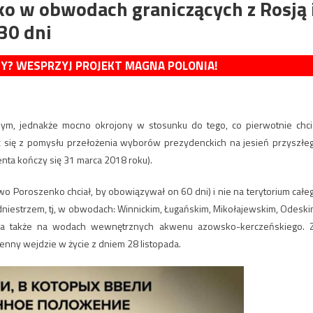
ko w obwodach graniczących z Rosją 
30 dni
MY? WESPRZYJ PROJEKT MAGNA POLONIA!
nym, jednakże mocno okrojony w stosunku do tego, co pierwotnie chci
 się z pomysłu przełożenia wyborów prezydenckich na jesień przyszłe
nta kończy się 31 marca 2018 roku).
 Poroszenko chciał, by obowiązywał on 60 dni) i nie na terytorium całe
dniestrzem, tj, w obwodach: Winnickim, Ługańskim, Mikołajewskim, Odeski
, a także na wodach wewnętrznych akwenu azowsko-kerczeńskiego. 
nny wejdzie w życie z dniem 28 listopada.