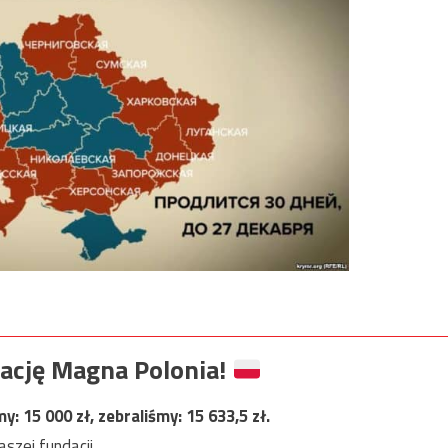
ację Magna Polonia!
my:
15 000
zł, zebraliśmy:
15 633,5
zł.
szej fundacji.