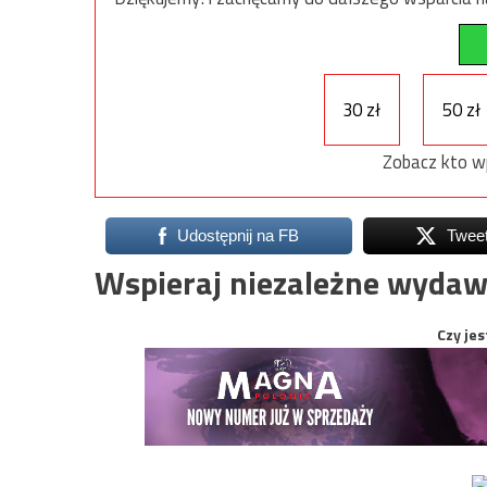
30 zł
50 zł
Zobacz kto w
Udostępnij na FB
Twee
Wspieraj niezależne wydaw
Czy jes