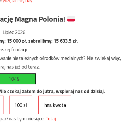
ację Magna Polonia!
Lipiec 2026
my:
15 000
zł, zebraliśmy:
15 633,5
zł.
szej fundacji.
anie niezależnych ośrodków medialnych? Nie zwlekaj więc,
raj nas już od teraz.
104%
e czekaj zatem do jutra, wspieraj nas od dzisiaj.
100 zł
Inna kwota
parł nas tym miesiącu:
Tutaj