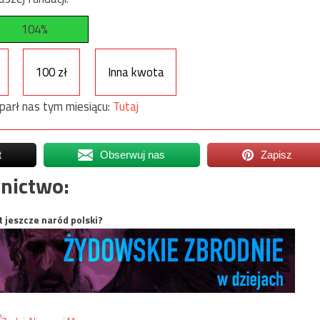
104%
100 zł
Inna kwota
parł nas tym miesiącu:
Tutaj
t
Obserwuj nas
Zapisz
nictwo:
t jeszcze naród polski?