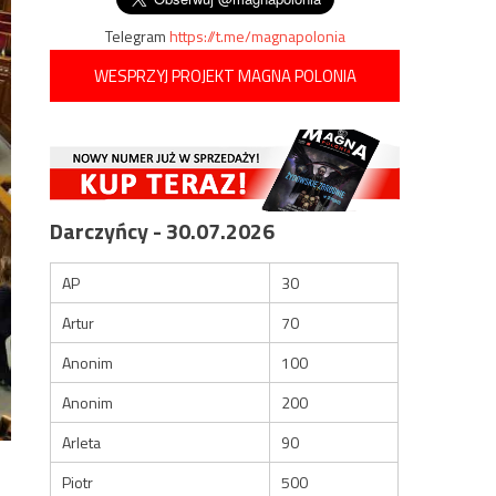
Telegram
https://t.me/magnapolonia
WESPRZYJ PROJEKT MAGNA POLONIA
Darczyńcy - 30.07.2026
AP
30
Artur
70
Anonim
100
Anonim
200
Arleta
90
Piotr
500