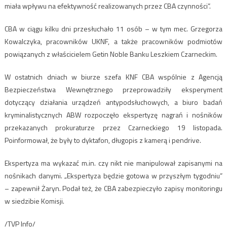
miała wpływu na efektywność realizowanych przez CBA czynności”.
CBA w ciągu kilku dni przesłuchało 11 osób – w tym mec. Grzegorza
Kowalczyka, pracowników UKNF, a także pracowników podmiotów
powiązanych z właścicielem Getin Noble Banku Leszkiem Czarneckim.
W ostatnich dniach w biurze szefa KNF CBA wspólnie z Agencją
Bezpieczeństwa Wewnętrznego przeprowadziły eksperyment
dotyczący działania urządzeń antypodsłuchowych, a biuro badań
kryminalistycznych ABW rozpoczęło ekspertyzę nagrań i nośników
przekazanych prokuraturze przez Czarneckiego 19 listopada.
Poinformował, że były to dyktafon, długopis z kamerą i pendrive.
Ekspertyza ma wykazać m.in. czy nikt nie manipulował zapisanymi na
nośnikach danymi. „Ekspertyza będzie gotowa w przyszłym tygodniu”
– zapewnił Żaryn. Podał też, że CBA zabezpieczyło zapisy monitoringu
w siedzibie Komisji.
/TVP Info/