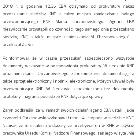
2018 r. o godzinie 12.35 CBA otrzymało od prokuratury nakaz
przeszukania siedziby KNF, a także miejsca zamieszkania byłego
przewodniczącego KNF Marka Chrzanowskiego. Agenci CBA
niezwłocznie przystąpili do czynności, tego samego dnia przeszukano
siedzibę KNF, a także miejsce zamieszkania M. Chrzanowskiego” –
przekazał Żaryn.
Poinformował, że w czasie przeszukań zabezpieczono wszystkie
dokumenty wskazane w postanowieniu prokuratury. W siedzibie KNF
oraz mieszkaniu Chrzanowskiego zabezpieczono dokumentację, a
także sprzęt elektroniczny i nośniki elektroniczne, których używał były
przewodniczący KNF. W śledztwie zabezpieczono też dokumenty:
protokoły i nagrania posiedzeń KNF dotyczące sprawy.
Żaryn podkreślił, że w ramach swoich działań agenci CBA ustalili, jakie
czynności Chrzanowski wykonywał rano 14 listopada w siedzibie KNF.
Napisał, że te ustalenia wskazały, że przebywał on w KNF w asyście
pracownika Urzędu Komisji Nadzoru Finansowego, zaś jego wizyta „nie