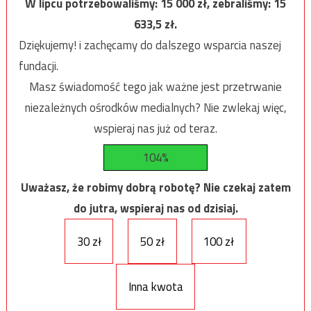
W lipcu potrzebowaliśmy:
15 000
zł, zebraliśmy:
15
633,5
zł.
Dziękujemy! i zachęcamy do dalszego wsparcia naszej
fundacji.
Masz świadomość tego jak ważne jest przetrwanie
niezależnych ośrodków medialnych? Nie zwlekaj więc,
wspieraj nas już od teraz.
104%
Uważasz, że robimy dobrą robotę? Nie czekaj zatem
do jutra, wspieraj nas od dzisiaj.
30 zł
50 zł
100 zł
Inna kwota