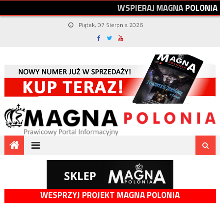
W
S
P
I
E
R
A
J
M
A
G
N
A
P
O
L
O
N
I
A
Piątek, 07 Sierpnia 2026
WESPRZYJ PROJEKT MAGNA POLONIA