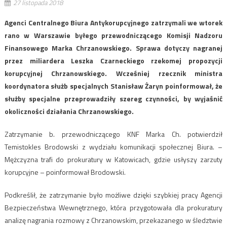
27 listopada 2018
Agenci Centralnego Biura Antykorupcyjnego zatrzymali we wtorek
rano w Warszawie byłego przewodniczącego Komisji Nadzoru
Finansowego Marka Chrzanowskiego. Sprawa dotyczy nagranej
przez miliardera Leszka Czarneckiego rzekomej propozycji
korupcyjnej Chrzanowskiego. Wcześniej rzecznik ministra
koordynatora służb specjalnych Stanisław Żaryn poinformował, że
służby specjalne przeprowadziły szereg czynności, by wyjaśnić
okoliczności działania Chrzanowskiego.
Zatrzymanie b. przewodniczącego KNF Marka Ch. potwierdził
Temistokles Brodowski z wydziału komunikacji społecznej Biura. –
Mężczyzna trafi do prokuratury w Katowicach, gdzie usłyszy zarzuty
korupcyjne – poinformował Brodowski.
Podkreślił, że zatrzymanie było możliwe dzięki szybkiej pracy Agencji
Bezpieczeństwa Wewnętrznego, która przygotowała dla prokuratury
analizę nagrania rozmowy z Chrzanowskim, przekazanego w śledztwie