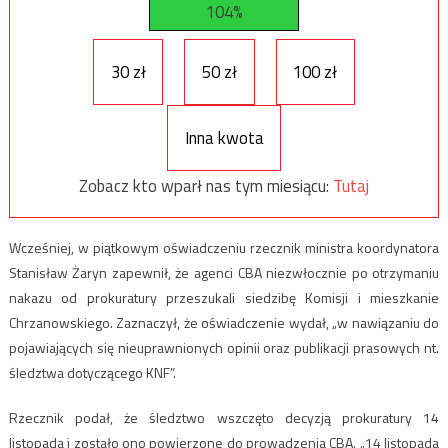
104%
30 zł
50 zł
100 zł
Inna kwota
Zobacz kto wparł nas tym miesiącu:
Tutaj
Wcześniej, w piątkowym oświadczeniu rzecznik ministra koordynatora
Stanisław Żaryn zapewnił, że agenci CBA niezwłocznie po otrzymaniu
nakazu od prokuratury przeszukali siedzibę Komisji i mieszkanie
Chrzanowskiego. Zaznaczył, że oświadczenie wydał, „w nawiązaniu do
pojawiających się nieuprawnionych opinii oraz publikacji prasowych nt.
śledztwa dotyczącego KNF”.
Rzecznik podał, że śledztwo wszczęto decyzją prokuratury 14
listopada i zostało ono powierzone do prowadzenia CBA. „14 listopada