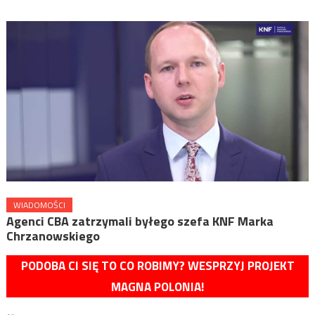
WIADOMOŚCI
Agenci CBA zatrzymali byłego szefa KNF Marka
Chrzanowskiego
PODOBA CI SIĘ TO CO ROBIMY? WESPRZYJ PROJEKT
MAGNA POLONIA!