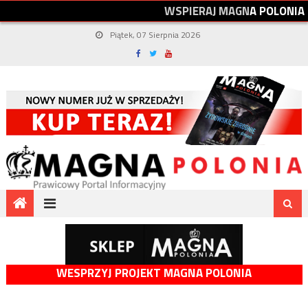
W
S
P
I
E
R
A
J
M
A
G
N
A
P
O
L
O
N
I
A
Piątek, 07 Sierpnia 2026
WESPRZYJ PROJEKT MAGNA POLONIA