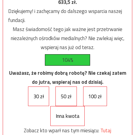
633,5
zł.
Dziękujemy! i zachęcamy do dalszego wsparcia naszej
fundacji.
Masz świadomość tego jak ważne jest przetrwanie
niezależnych ośrodków medialnych? Nie zwlekaj więc,
wspieraj nas już od teraz.
104%
Uważasz, że robimy dobrą robotę? Nie czekaj zatem
do jutra, wspieraj nas od dzisiaj.
30 zł
50 zł
100 zł
Inna kwota
Zobacz kto wparł nas tym miesiącu:
Tutaj