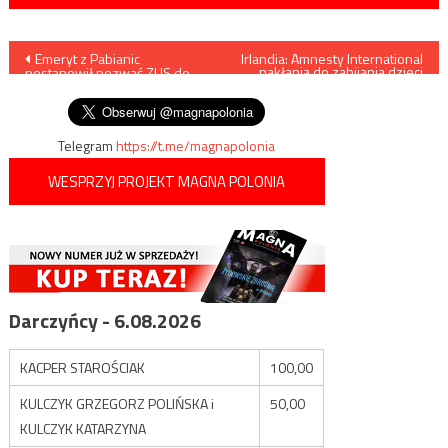
Nawigacja
Emeryt z Pabianic
Irlandia: Amnesty International
nakłania do zabijania dzieci
postanowił pozwać ZUS do
(VIDEO)
wpisu
Strasburga
Telegram
https://t.me/magnapolonia
WESPRZYJ PROJEKT MAGNA POLONIA
Darczyńcy - 6.08.2026
KACPER STAROŚCIAK
100,00
KULCZYK GRZEGORZ POLIŃSKA i
50,00
KULCZYK KATARZYNA