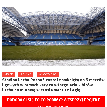
KIBICE
POLSKA
WIADOMOŚCI
Stadion Lecha Poznań został zamknięty na 5 meczów
ligowych w ramach kary za wtargniecie kibiców
Lecha na murawę w czasie meczu z Legią
PODOBA CI SIĘ TO CO ROBIMY? WESPRZYJ PROJEKT
MAGNA POLONIA!