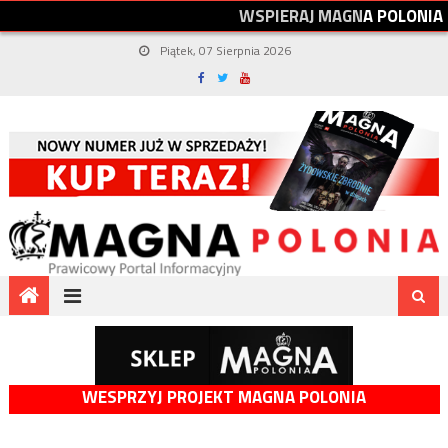
W
S
P
I
E
R
A
J
M
A
G
N
A
P
O
L
O
N
I
A
Piątek, 07 Sierpnia 2026
WESPRZYJ PROJEKT MAGNA POLONIA