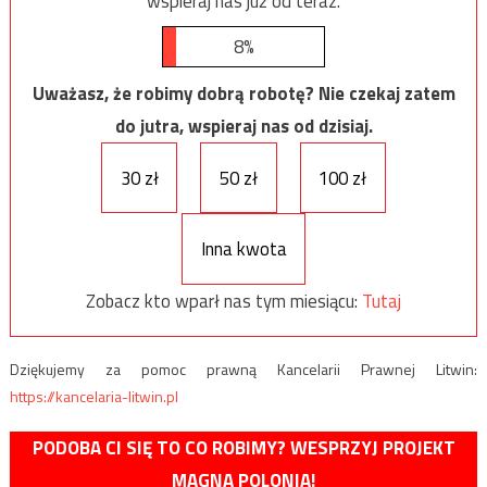
wspieraj nas już od teraz.
8%
Uważasz, że robimy dobrą robotę? Nie czekaj zatem
do jutra, wspieraj nas od dzisiaj.
30 zł
50 zł
100 zł
Inna kwota
Zobacz kto wparł nas tym miesiącu:
Tutaj
Dziękujemy za pomoc prawną Kancelarii Prawnej Litwin:
https://kancelaria-litwin.pl
PODOBA CI SIĘ TO CO ROBIMY? WESPRZYJ PROJEKT
MAGNA POLONIA!