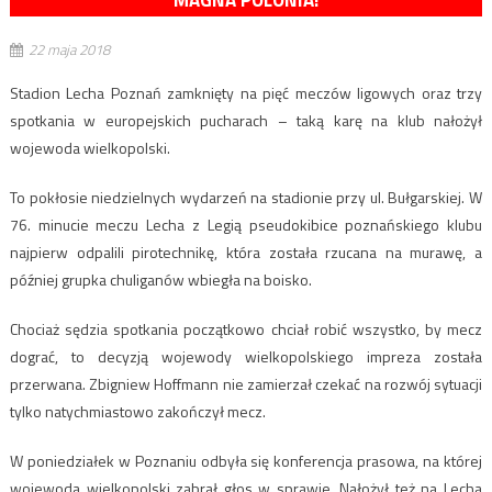
22 maja 2018
Stadion Lecha Poznań zamknięty na pięć meczów ligowych oraz trzy
spotkania w europejskich pucharach – taką karę na klub nałożył
wojewoda wielkopolski.
To pokłosie niedzielnych wydarzeń na stadionie przy ul. Bułgarskiej. W
76. minucie meczu Lecha z Legią pseudokibice poznańskiego klubu
najpierw odpalili pirotechnikę, która została rzucana na murawę, a
później grupka chuliganów wbiegła na boisko.
Chociaż sędzia spotkania początkowo chciał robić wszystko, by mecz
dograć, to decyzją wojewody wielkopolskiego impreza została
przerwana. Zbigniew Hoffmann nie zamierzał czekać na rozwój sytuacji
tylko natychmiastowo zakończył mecz.
W poniedziałek w Poznaniu odbyła się konferencja prasowa, na której
wojewoda wielkopolski zabrał głos w sprawie. Nałożył też na Lecha