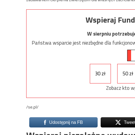
Wspieraj Fund
W sierpniu potrzebu
Państwa wsparcie jest niezbędne dla funkcjonow
30 zł
50 zł
Zobacz kto w
/se.pl/
Udostępnij na FB
Twee