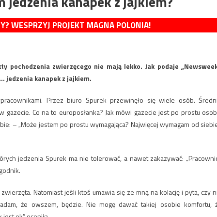
 jedzenia kanapek z jajkiem?
MY? WESPRZYJ PROJEKT MAGNA POLONIA!
ukty pochodzenia zwierzęcego nie mają lekko. Jak podaje „Newsweek
… jedzenia kanapek z jajkiem.
łpracownikami. Przez biuro Spurek przewinęło się wiele osób. Średn
 gazecie. Co na to europosłanka? Jak mówi gazecie jest po prostu osob
ebie: – „Może jestem po prostu wymagająca? Najwięcej wymagam od siebie
órych jedzenia Spurek ma nie tolerować, a nawet zakazywać: „Pracowni
godnik.
wierzęta. Natomiast jeśli ktoś umawia się ze mną na kolację i pyta, czy n
adam, że owszem, będzie. Nie mogę dawać takiej osobie komfortu, 
jest ok” oceniła.