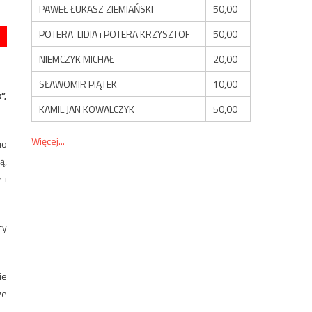
PAWEŁ ŁUKASZ ZIEMIAŃSKI
50,00
POTERA LIDIA i POTERA KRZYSZTOF
50,00
NIEMCZYK MICHAŁ
20,00
SŁAWOMIR PIĄTEK
10,00
”,
KAMIL JAN KOWALCZYK
50,00
Więcej...
io
ą,
 i
cy
ie
że