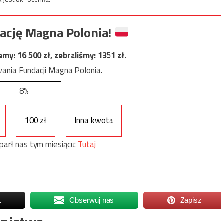
ację Magna Polonia!
jemy:
16 500
zł, zebraliśmy:
1351
zł.
ania Fundacji Magna Polonia.
8%
100 zł
Inna kwota
parł nas tym miesiącu:
Tutaj
t
Obserwuj nas
Zapisz