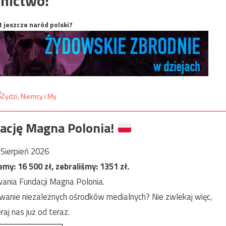
nictwo:
t jeszcze naród polski?
ację Magna Polonia!
Sierpień 2026
jemy:
16 500
zł, zebraliśmy:
1351
zł.
ania Fundacji Magna Polonia.
anie niezależnych ośrodków medialnych? Nie zwlekaj więc,
raj nas już od teraz.