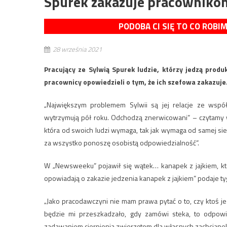
Spurek zakazuje pracownikom
PODOBA CI SIĘ TO CO ROBI
28 września 2021
Pracujący ze Sylwią Spurek ludzie, którzy jedzą prod
pracownicy opowiedzieli o tym, że ich szefowa zakazuje
„Największym problemem Sylwii są jej relacje ze wspó
wytrzymują pół roku. Odchodzą znerwicowani” – czytamy w
która od swoich ludzi wymaga, tak jak wymaga od samej si
za wszystko ponoszę osobistą odpowiedzialność”.
W „Newsweeku” pojawił się wątek… kanapek z jajkiem, kt
opowiadają o zakazie jedzenia kanapek z jajkiem” podaje ty
„Jako pracodawczyni nie mam prawa pytać o to, czy ktoś je z
będzie mi przeszkadzało, gdy zamówi steka, to odpowi
zadawaniem cierpienia zwierzętom dla własnych zachcianek 