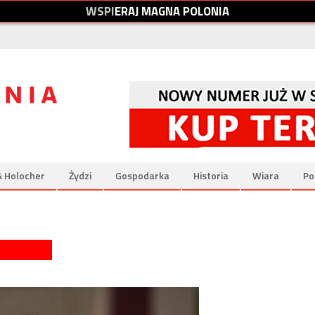
W
S
P
I
E
R
A
J
M
A
G
N
A
P
O
L
O
N
I
A
& Holocher
Żydzi
Gospodarka
Historia
Wiara
Po