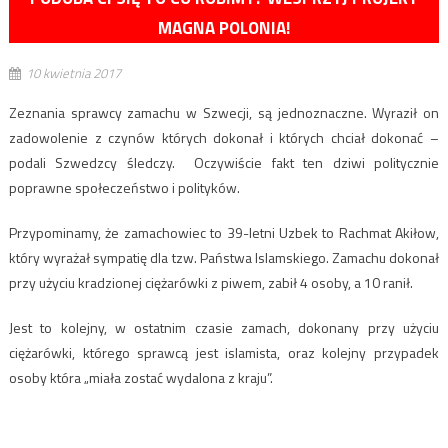
MAGNA POLONIA!
10 kwietnia 2017
Zeznania sprawcy zamachu w Szwecji, są jednoznaczne. Wyraził on
zadowolenie z czynów których dokonał i których chciał dokonać –
podali Szwedzcy śledczy. Oczywiście fakt ten dziwi politycznie
poprawne społeczeństwo i polityków.
Przypominamy, że zamachowiec to 39-letni Uzbek to Rachmat Akiłow,
który wyrażał sympatię dla tzw. Państwa Islamskiego. Zamachu dokonał
przy użyciu kradzionej ciężarówki z piwem, zabił 4 osoby, a 10 ranił.
Jest to kolejny, w ostatnim czasie zamach, dokonany przy użyciu
ciężarówki, którego sprawcą jest islamista, oraz kolejny przypadek
osoby która „miała zostać wydalona z kraju”.