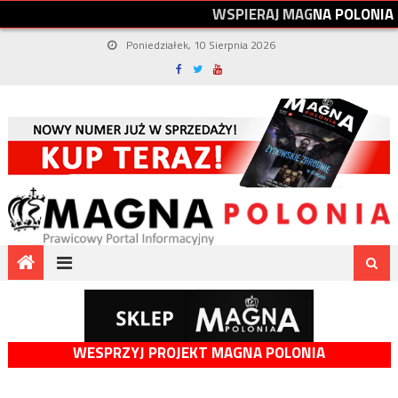
W
S
P
I
E
R
A
J
M
A
G
N
A
P
O
L
O
N
I
A
Poniedziałek, 10 Sierpnia 2026
WESPRZYJ PROJEKT MAGNA POLONIA