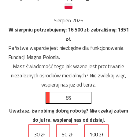
Sierpień 2026
W sierpniu potrzebujemy:
16 500
zł, zebraliśmy:
1351
zł.
Państwa wsparcie jest niezbędne dla funkcjonowania
Fundacji Magna Polonia.
Masz świadomość tego jak ważne jest przetrwanie
niezależnych ośrodków medialnych? Nie zwlekaj więc,
wspieraj nas już od teraz.
8%
Uważasz, że robimy dobrą robotę? Nie czekaj zatem
do jutra, wspieraj nas od dzisiaj.
30 zł
50 zł
100 zł