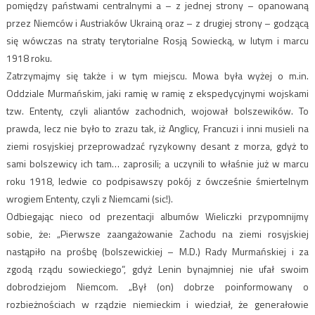
pomiędzy państwami centralnymi a – z jednej strony – opanowaną
przez Niemców i Austriaków Ukrainą oraz – z drugiej strony – godzącą
się wówczas na straty terytorialne Rosją Sowiecką, w lutym i marcu
1918 roku.
Zatrzymajmy się także i w tym miejscu. Mowa była wyżej o m.in.
Oddziale Murmańskim, jaki ramię w ramię z ekspedycyjnymi wojskami
tzw. Ententy, czyli aliantów zachodnich, wojował bolszewików. To
prawda, lecz nie było to zrazu tak, iż Anglicy, Francuzi i inni musieli na
ziemi rosyjskiej przeprowadzać ryzykowny desant z morza, gdyż to
sami bolszewicy ich tam… zaprosili; a uczynili to właśnie już w marcu
roku 1918, ledwie co podpisawszy pokój z ówcześnie śmiertelnym
wrogiem Ententy, czyli z Niemcami (sic!).
Odbiegając nieco od prezentacji albumów Wieliczki przypomnijmy
sobie, że: „Pierwsze zaangażowanie Zachodu na ziemi rosyjskiej
nastąpiło na prośbę (bolszewickiej – M.D.) Rady Murmańskiej i za
zgodą rządu sowieckiego”, gdyż Lenin bynajmniej nie ufał swoim
dobrodziejom Niemcom. „Był (on) dobrze poinformowany o
rozbieżnościach w rządzie niemieckim i wiedział, że generałowie