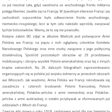
co już nieomal cała, gdyż uwolniona ze wschodniego frontu militarna
potęga Niemiec zwaliła się na Francję. W żywotnym interesie Francji i jej
zachodnich sojuszników było odtworzenie frontu wschodniego,
niemiecko-rosyjskiego; lecz w tym celu należało wprzódy zwojować
tychże bolszewików. Wiemy, że to się nie powiodło.
Kolejne zatem 80. zdjęć w albumie Wieliczki jest poświęcone Armii
Polskiej we Francji; na pięciu z nich oglądamy członków Komitetu
Narodowego Polskiego oraz inne osoby związane z jego polityczną
działalnością. Spośród pozostałych obrazów aż 29 przedstawia
mobilizacyjny i zbrojny wysiłek Polonii amerykańskiej oraz tej z innych
krajów zamorskich. Na 26. dalszych fotografiach zaprezentowano
organizujących się w polskie już wojsko żołnierzy w jenieckich obozach
we Włoszech. Jak wiadomo, Armia Polska we Francji rekrutowała się
zasadniczo z czterech środowisk: Polonii francuskiej, Polonii
amerykańskiej, Polaków-jeńców z armii niemieckiej oraz Polaków-
jeńców z armii austriackiej; ci ostatni przybywali w sformowanych już
oddziałach z Włoch do Francji.
Zawsze gdy mowa o roku 1918, zastanawia wciąż dla nas tajemnicza