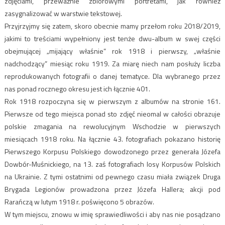
zdjęciami, przeważnie zbiorowymi portretami, jak również
zasygnalizować w warstwie tekstowej.
Przyjrzyjmy się zatem, skoro obecnie mamy przełom roku 2018/2019,
jakimi to treściami wypełniony jest tenże dwu-album w swej części
obejmującej „mijający właśnie” rok 1918 i pierwszy, „właśnie
nadchodzący” miesiąc roku 1919. Za miarę niech nam posłuży liczba
reprodukowanych fotografii o danej tematyce. Dla wybranego przez
nas ponad rocznego okresu jest ich łącznie 401.
Rok 1918 rozpoczyna się w pierwszym z albumów na stronie 161.
Pierwsze od tego miejsca ponad sto zdjęć nieomal w całości obrazuje
polskie zmagania na rewolucyjnym Wschodzie w pierwszych
miesiącach 1918 roku. Na łącznie 43. fotografiach pokazano historię
Pierwszego Korpusu Polskiego dowodzonego przez generała Józefa
Dowbór-Muśnickiego, na 13. zaś fotografiach losy Korpusów Polskich
na Ukrainie. Z tymi ostatnimi od pewnego czasu miała związek Druga
Brygada Legionów prowadzona przez Józefa Hallera; akcji pod
Rarańczą w lutym 1918 r. poświęcono 5 obrazów.
W tym miejscu, znowu w imię sprawiedliwości i aby nas nie posądzano