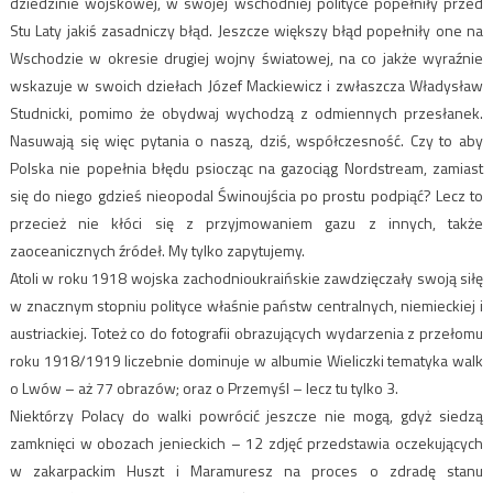
dziedzinie wojskowej, w swojej wschodniej polityce popełniły przed
Stu Laty jakiś zasadniczy błąd. Jeszcze większy błąd popełniły one na
Wschodzie w okresie drugiej wojny światowej, na co jakże wyraźnie
wskazuje w swoich dziełach Józef Mackiewicz i zwłaszcza Władysław
Studnicki, pomimo że obydwaj wychodzą z odmiennych przesłanek.
Nasuwają się więc pytania o naszą, dziś, współczesność. Czy to aby
Polska nie popełnia błędu psiocząc na gazociąg Nordstream, zamiast
się do niego gdzieś nieopodal Świnoujścia po prostu podpiąć? Lecz to
przecież nie kłóci się z przyjmowaniem gazu z innych, także
zaoceanicznych źródeł. My tylko zapytujemy.
Atoli w roku 1918 wojska zachodnioukraińskie zawdzięczały swoją siłę
w znacznym stopniu polityce właśnie państw centralnych, niemieckiej i
austriackiej. Toteż co do fotografii obrazujących wydarzenia z przełomu
roku 1918/1919 liczebnie dominuje w albumie Wieliczki tematyka walk
o Lwów – aż 77 obrazów; oraz o Przemyśl – lecz tu tylko 3.
Niektórzy Polacy do walki powrócić jeszcze nie mogą, gdyż siedzą
zamknięci w obozach jenieckich – 12 zdjęć przedstawia oczekujących
w zakarpackim Huszt i Maramuresz na proces o zdradę stanu