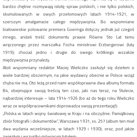
bardzo chętnie rozmywają istotę spraw polskich, i nie tylko polskich,
skumulowanych w owych przełomowych latach 1914-1921, w
szerszym amalgamacie całego międzywojnia. Bo wspomniane
białowieskie polowanie premiera Goeringa dotyczy jednak już czegoś
innego, aniżeli treść dokumentu prawie Równe Sto Lat temu
wręczonego przez marszałka Focha ministrowi Erzbergerowi (luty
1919); chociaż jedno i drugie do owego krótkiego wszakże
międzywojnia przynależy.
Atoli wspomniany redaktor Maciej Wieliczko zasłużył się dziełem o
wiele bardziej obszernym, na jakie wydawcy obecnie w Polsce wciąż
chyba nie ma. Oto leżą przed nami współoprawne dwa albumy formatu
B4, obejmujące swoją treścią ten czas, jaki nas teraz, na Stulecie,
najbardziej interesuje – lata 1914-1926 (bo aż do tego roku Wieliczko
wraz ze współpracownikami doprowadza swoją prezentację!):
„Polska w latach wojny światowej w Kraju i na obczyźnie. Pamiątkowy
zbiór fotografii i dokumentów”, Warszawa 1931, ss. 257 (album ten miał
dwa wydania wcześniejsze, w latach 1929 i 1930); oraz, pod jakże
zwięzłym i wszystko mówiącym tytułem: