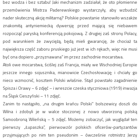
bez wodza i bez sztabu! Jaki mechanizm zadziałał, że oto płomienne
przemówienia Mistrza Paderewskiego wystarczyły, aby wzbudzić
nader skuteczną akcję militarną? Polskie powstanie stanowiło wszakże
znakomitą antyniemiecką dywersję przed mającą się niebawem
rozpocząć paryską konferencją pokojową. Z drugiej zaś strony Polacy,
pod warunkiem że zwyciężą, będą mieli gwarancję, że chociaż ta
największa część zaboru pruskiego już jest w ich rękach, więc nie musi
być ona dopiero „przyznawana” im przez zachodnie mocarstwa.
Atoli owe mocarstwa, ściślej zaś Francja, miały we Wschodniej Europie
jeszcze innego sojusznika, mianowicie Czechosłowację; i chciały go
nieco wzmocnić, kosztem Polski właśnie. Stąd powstało zagadnienie
Spisza i Orawy – 6 zdjęć – i wreszcie czeska styczniowa (1919) inwazja
na Śląsk Cieszyński – 11 zdjęć.
Zanim to nastąpiło, „na drugim krańcu Polski” bolszewicy doszli do
Wilna i zdobyli je w walce stoczonej z nowo utworzoną polską
Samoobroną Wileńską – 5 zdjęć. Możemy zobaczyć, jak wyglądał ten
pierwszy „Łupaszka”, pierwowzór polskich oficerów-partyzantów
przyjmujących po nim ten pseudonim – ówcześnie rotmistrz Jerzy