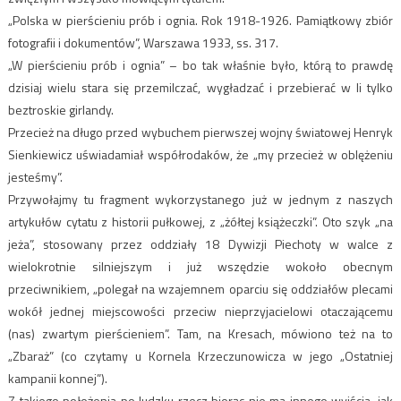
„Polska w pierścieniu prób i ognia. Rok 1918-1926. Pamiątkowy zbiór
fotografii i dokumentów”, Warszawa 1933, ss. 317.
„W pierścieniu prób i ognia” – bo tak właśnie było, którą to prawdę
dzisiaj wielu stara się przemilczać, wygładzać i przebierać w li tylko
beztroskie girlandy.
Przecież na długo przed wybuchem pierwszej wojny światowej Henryk
Sienkiewicz uświadamiał współrodaków, że „my przecież w oblężeniu
jesteśmy”.
Przywołajmy tu fragment wykorzystanego już w jednym z naszych
artykułów cytatu z historii pułkowej, z „żółtej książeczki”. Oto szyk „na
jeża”, stosowany przez oddziały 18 Dywizji Piechoty w walce z
wielokrotnie silniejszym i już wszędzie wokoło obecnym
przeciwnikiem, „polegał na wzajemnem oparciu się oddziałów plecami
wokół jednej miejscowości przeciw nieprzyjacielowi otaczającemu
(nas) zwartym pierścieniem”. Tam, na Kresach, mówiono też na to
„Zbaraż” (co czytamy u Kornela Krzeczunowicza w jego „Ostatniej
kampanii konnej”).
Z takiego położenia po ludzku rzecz biorąc nie ma innego wyjścia, jak