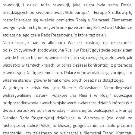
rewolucji, i dzięki tejże rewolucji, jaką zajęta była sama Rosja,
urządzających po swojemu ową „Mitteleuropa” – Europę Środkową, tę
rozpościerającą się właśnie pomiędzy Rosją a Niemcami. Elementem
owego systemu było przywrócone już wcześniej Królestwo Polskie ze
stojącą na jego czele Radą Regencyjną (o której też dalej).
Nieco brakuje nam w albumach Wieliczki ilustracji dla działalności
polskich cywilnych środowisk „na Rusi i w Rosji”, gdyż życie polskie tam
i wtedy bardzo bujnie i w wielu zakresach się rozwijało, aczkolwiek, jak
wszystko w tamtych krajach, w coraz cięższej konfrontacji z przemocą
rewolucyjną. Na tę przemoc m.in. Polacy odpowiadali akcją zbrojną; i to
właśnie stanowi główny temat omówionych przez nas dotąd zdjęć.
W jednym z artykułów „na Stulecie Odzyskania Niepodległości”
wskazywaliśmy rozterki Polaków „na Rusi i w Rosji” dotyczące
podporządkowania swoich wojskowych zwłaszcza działań któremuś z
dwóch ośrodków polskiej władzy – zależnej od walczących z Francją
Niemiec Rady Regencyjnej działającej w Warszawie (nie dość, że
historycznej stolicy Polski, to bliższej geograficznie, co miało przecież
znaczenie), czy zależnego od walczącej z Niemcami Francji Komitetu