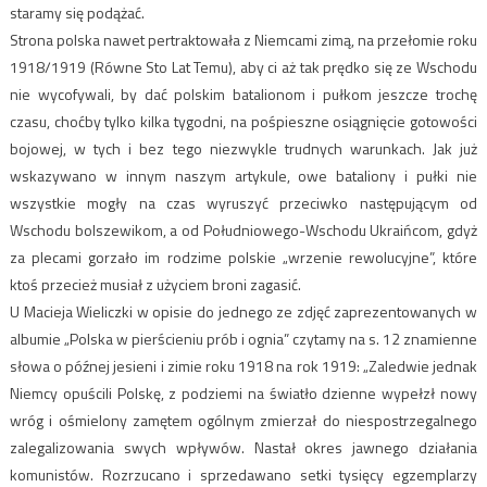
staramy się podążać.
Strona polska nawet pertraktowała z Niemcami zimą, na przełomie roku
1918/1919 (Równe Sto Lat Temu), aby ci aż tak prędko się ze Wschodu
nie wycofywali, by dać polskim batalionom i pułkom jeszcze trochę
czasu, choćby tylko kilka tygodni, na pośpieszne osiągnięcie gotowości
bojowej, w tych i bez tego niezwykle trudnych warunkach. Jak już
wskazywano w innym naszym artykule, owe bataliony i pułki nie
wszystkie mogły na czas wyruszyć przeciwko następującym od
Wschodu bolszewikom, a od Południowego-Wschodu Ukraińcom, gdyż
za plecami gorzało im rodzime polskie „wrzenie rewolucyjne”, które
ktoś przecież musiał z użyciem broni zagasić.
U Macieja Wieliczki w opisie do jednego ze zdjęć zaprezentowanych w
albumie „Polska w pierścieniu prób i ognia” czytamy na s. 12 znamienne
słowa o późnej jesieni i zimie roku 1918 na rok 1919: „Zaledwie jednak
Niemcy opuścili Polskę, z podziemi na światło dzienne wypełzł nowy
wróg i ośmielony zamętem ogólnym zmierzał do niespostrzegalnego
zalegalizowania swych wpływów. Nastał okres jawnego działania
komunistów. Rozrzucano i sprzedawano setki tysięcy egzemplarzy