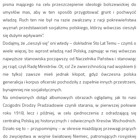
pisma mającego na celu przeszczepienie ideologii bolszewickiej do
umysłów mas, aby w ten sposób przygotować grunt i pochwycić
władzę. Ruch ten nie był na razie zwalczany z racji pokrewieństwa
wyznań przedstawicieli socjalizmu polskiego, którzy wówczas cieszyli
się dużymi wpływami”.
Dodajmy, że „cieszyli się” oni wtedy – dokładnie Sto Lat Temu – czymś o
wiele więcej, bo wprost władzą nad Polską, zajmując w niej wówczas
najwyższe stanowiska począwszy od Naczelnika Państwa i stanowiąc
jej rząd, czyli Radę Ministrów. Ot, co! Ze zwierzchnością nad wojskiem (i
nie tylko) zawsze mieli jednak kłopot, gdyż ówczesna polska
generalicja i korpus oficerski pochodziły z zupełnie innych przestrzeni,
bynajmniej nie socjalistycznych.
Na omówionych dotąd albumowych obrazach oglądamy, jak to nasi
Czcigodni Drodzy Pradziadowie czynili starania, w pierwszej połowie
roku 1918, lecz i później, w celu zjednoczenia z odradzającą się
centralną Polską jej historycznych i odwiecznych Kresów Wschodnich.
Działo się to – przypomnijmy – w okresie miażdżącej przewagi prących
do zwycięstwa w wojnie światowej Niemiec, patronujących rosyjskiej