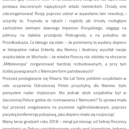
postawa ówczesnych najwyższych władz niemieckich. Chciały one
zdezorganizować Rosję poprzez udział w wywołaniu tam rewolucji, i
uczyniły to. Trzymały w rękach i rządziły jak chciały rozległymi
zachodnimi ziemiami dawnego Imperium Rosyjskiego, sięgając na
północy na dalekie przedpola Piotrogrodu, a na południu do
Przedkaukazia. Co takiego się stało – że pominiemy tu wydany dopiero
w listopadzie nakaz Ententy aby Niemcy i Austriacy wycofali swoje
wojska także ze Wschodu – że władze Rzeszy nie zdołały na obszarze
„Mitteleuropa” zorganizować bardziej rozbudowanych, a przy tym
ściślej powiązanych z Niemcami form państwowych?
Przecież posługiwanie się Równo Sto Lat Temu polskimi socjalistami w
celu uczynienia Odrodzonej Polski przychylną dla Niemiec było
pomysłem nader chybionym. Kto jednak obok socjalistów był w
ówczesnej Polsce gotów do rozmawiania z Niemcami? Ta sprawa miała
być przecież uregulowana na poziomie ogólnoświatowym, poprzez
paryską konferencję pokojową, jaka dopiero miała się rozpocząć.
Mamy teraz grudzień roku 2018 – minął już miesiąc od Setnej Rocznicy
powołania w Polsce socjalistycznego rządu pod kierunkiem Jędrzeja