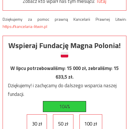
Zobacz kto wparł nas tym miesiącu:
Tutaj
Dziękujemy za pomoc prawną Kancelarii Prawnej Litwin:
https://kancelaria-litwin.pl
Wspieraj Fundację Magna Polonia!
W lipcu potrzebowaliśmy:
15 000
zł, zebraliśmy:
15
633,5
zł.
Dziękujemy! i zachęcamy do dalszego wsparcia naszej
fundacji.
104%
30 zł
50 zł
100 zł