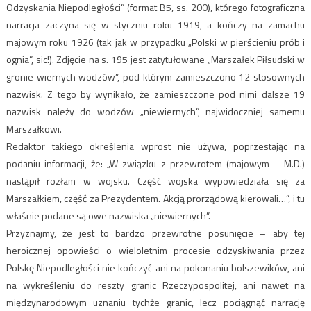
Odzyskania Niepodległości” (format B5, ss. 200), którego fotograficzna
narracja zaczyna się w styczniu roku 1919, a kończy na zamachu
majowym roku 1926 (tak jak w przypadku „Polski w pierścieniu prób i
ognia”, sic!). Zdjęcie na s. 195 jest zatytułowane „Marszałek Piłsudski w
gronie wiernych wodzów”, pod którym zamieszczono 12 stosownych
nazwisk. Z tego by wynikało, że zamieszczone pod nimi dalsze 19
nazwisk należy do wodzów „niewiernych”, najwidoczniej samemu
Marszałkowi.
Redaktor takiego określenia wprost nie używa, poprzestając na
podaniu informacji, że: „W związku z przewrotem (majowym – M.D.)
nastąpił rozłam w wojsku. Część wojska wypowiedziała się za
Marszałkiem, część za Prezydentem. Akcją prorządową kierowali…”, i tu
właśnie podane są owe nazwiska „niewiernych”.
Przyznajmy, że jest to bardzo przewrotne posunięcie – aby tej
heroicznej opowieści o wieloletnim procesie odzyskiwania przez
Polskę Niepodległości nie kończyć ani na pokonaniu bolszewików, ani
na wykreśleniu do reszty granic Rzeczypospolitej, ani nawet na
międzynarodowym uznaniu tychże granic, lecz pociągnąć narrację