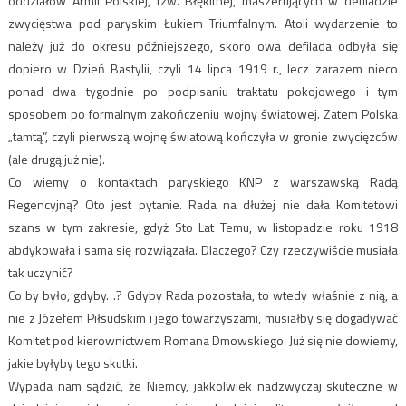
oddziałów Armii Polskiej, tzw. Błękitnej, maszerujących w defiladzie
zwycięstwa pod paryskim Łukiem Triumfalnym. Atoli wydarzenie to
należy już do okresu późniejszego, skoro owa defilada odbyła się
dopiero w Dzień Bastylii, czyli 14 lipca 1919 r., lecz zarazem nieco
ponad dwa tygodnie po podpisaniu traktatu pokojowego i tym
sposobem po formalnym zakończeniu wojny światowej. Zatem Polska
„tamtą”, czyli pierwszą wojnę światową kończyła w gronie zwycięzców
(ale drugą już nie).
Co wiemy o kontaktach paryskiego KNP z warszawską Radą
Regencyjną? Oto jest pytanie. Rada na dłużej nie dała Komitetowi
szans w tym zakresie, gdyż Sto Lat Temu, w listopadzie roku 1918
abdykowała i sama się rozwiązała. Dlaczego? Czy rzeczywiście musiała
tak uczynić?
Co by było, gdyby…? Gdyby Rada pozostała, to wtedy właśnie z nią, a
nie z Józefem Piłsudskim i jego towarzyszami, musiałby się dogadywać
Komitet pod kierownictwem Romana Dmowskiego. Już się nie dowiemy,
jakie byłyby tego skutki.
Wypada nam sądzić, że Niemcy, jakkolwiek nadzwyczaj skuteczne w