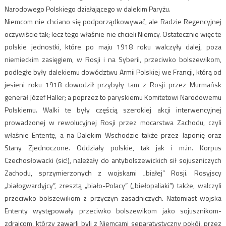
Narodowego Polskiego działającego w dalekim Paryżu.
Niemcom nie chciano się podporządkowywać, ale Radzie Regencyjnej
oczywiście tak; lecz tego właśnie nie chcieli Niemcy. Ostatecznie więc te
polskie jednostki, które po maju 1918 roku walczyły dalej, poza
niemieckim zasięgiem, w Rosji i na Syberii, przeciwko bolszewikom,
podległe były dalekiemu dowództwu Armii Polskiej we Francji, którą od
jesieni roku 1918 dowodził przybyły tam z Rosji przez Murmańsk
generał Józef Haller; a poprzez to paryskiemu Komitetowi Narodowemu
Polskiemu. Walki te były częścią szerokiej akcji interwencyjnej
prowadzonej w rewolucyjnej Rosji przez mocarstwa Zachodu, czyli
właśnie Ententę, a na Dalekim Wschodzie także przez Japonię oraz
Stany Zjednoczone. Oddziały polskie, tak jak i m.in. Korpus
Czechosłowacki (sic!), należały do antybolszewickich sił sojuszniczych
Zachodu, sprzymierzonych z wojskami „białej” Rosji. Rosyjscy
„białogwardyjcy”, zresztą „biało-Polacy” („biełopaliaki”) także, walczyli
przeciwko bolszewikom z przyczyn zasadniczych. Natomiast wojska
Ententy występowały przeciwko bolszewikom jako sojusznikom-
zdrajcom, którzy zawarli byli z Niemcami separatystyczny pokój, przez