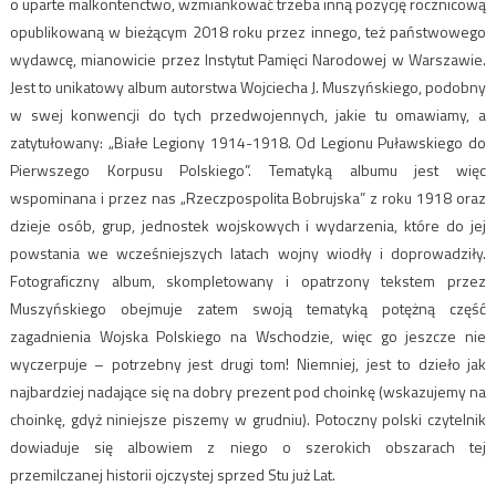
o uparte malkontenctwo, wzmiankować trzeba inną pozycję rocznicową
opublikowaną w bieżącym 2018 roku przez innego, też państwowego
wydawcę, mianowicie przez Instytut Pamięci Narodowej w Warszawie.
Jest to unikatowy album autorstwa Wojciecha J. Muszyńskiego, podobny
w swej konwencji do tych przedwojennych, jakie tu omawiamy, a
zatytułowany: „Białe Legiony 1914-1918. Od Legionu Puławskiego do
Pierwszego Korpusu Polskiego”. Tematyką albumu jest więc
wspominana i przez nas „Rzeczpospolita Bobrujska” z roku 1918 oraz
dzieje osób, grup, jednostek wojskowych i wydarzenia, które do jej
powstania we wcześniejszych latach wojny wiodły i doprowadziły.
Fotograficzny album, skompletowany i opatrzony tekstem przez
Muszyńskiego obejmuje zatem swoją tematyką potężną część
zagadnienia Wojska Polskiego na Wschodzie, więc go jeszcze nie
wyczerpuje – potrzebny jest drugi tom! Niemniej, jest to dzieło jak
najbardziej nadające się na dobry prezent pod choinkę (wskazujemy na
choinkę, gdyż niniejsze piszemy w grudniu). Potoczny polski czytelnik
dowiaduje się albowiem z niego o szerokich obszarach tej
przemilczanej historii ojczystej sprzed Stu już Lat.