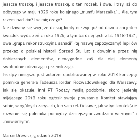
jeszcze troszkę, i jeszcze troszkę, o ten roczek, i dwa, i trzy, aż do
odbytego w maju 1926 roku kolejnego „triumfu Marszałka”… Ale, tym
razem, nad kim? I w imię czego?
Nie dziwmy się więc, że dzisiaj, kiedy nie żyje już od dawna ani jeden
świadek wydarzeń z roku 1926, a tym bardziej tych z lat 1918-1921,
owa „grupa rekonstrukcyjna sanacji” (tę nazwę zapożyczamy) lepi ów
przekaz o polskiej historii Sprzed Stu Lat z dowolnie przez nią
dobieranych elementów, niewygodne zaś dla niej elementy
swobodnie odrzucając i przemilczając.
Piszący niniejsze jest autorem opublikowanej w roku 2013 koncepcji
pomnika generała Tadeusza Jordan Rozwadowskiego dla Warszawy.
Jak się okazuje, inni PT Rodacy myślą podobnie, skoro jesienią
mijającego 2018 roku ogłosił swoje powstanie Komitet stawiający
sobie, w ogólnych zarysach, ten sam cel. Ciekawe, jak w tym kontekście
rozwinie się polemika pomiędzy dzisiejszymi „wodzami wiernymi” i
„niewiernymi”.
Marcin Drewicz, grudzień 2018