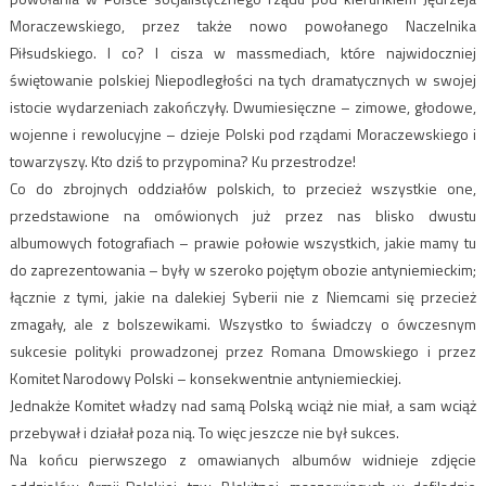
Moraczewskiego, przez także nowo powołanego Naczelnika
Piłsudskiego. I co? I cisza w massmediach, które najwidoczniej
świętowanie polskiej Niepodległości na tych dramatycznych w swojej
istocie wydarzeniach zakończyły. Dwumiesięczne – zimowe, głodowe,
wojenne i rewolucyjne – dzieje Polski pod rządami Moraczewskiego i
towarzyszy. Kto dziś to przypomina? Ku przestrodze!
Co do zbrojnych oddziałów polskich, to przecież wszystkie one,
przedstawione na omówionych już przez nas blisko dwustu
albumowych fotografiach – prawie połowie wszystkich, jakie mamy tu
do zaprezentowania – były w szeroko pojętym obozie antyniemieckim;
łącznie z tymi, jakie na dalekiej Syberii nie z Niemcami się przecież
zmagały, ale z bolszewikami. Wszystko to świadczy o ówczesnym
sukcesie polityki prowadzonej przez Romana Dmowskiego i przez
Komitet Narodowy Polski – konsekwentnie antyniemieckiej.
Jednakże Komitet władzy nad samą Polską wciąż nie miał, a sam wciąż
przebywał i działał poza nią. To więc jeszcze nie był sukces.
Na końcu pierwszego z omawianych albumów widnieje zdjęcie