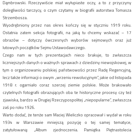
Dąmbrowski. Rzeczywiście miał wyłupiaste oczy, a to z przyczyny
dolegliwości tarczycy, o czym czytamy w biografii autorstwa Tomasza
Strzembosza.
Wyodrębniony przez nas okres kończy się w styczniu 1919 roku.
Ostatnia zatem sekcja fotografii, na jaką tu chcemy wskazać – 17
obrazów – dotyczy ówczesnych wyborów sejmowych oraz już
lutowych początków Sejmu Ustawodawczego.
Czego nam w tych prezentacjach nieco brakuje, to zwłaszcza
liczniejszych danych o ważnych sprawach z dziedziny niewojskowej, w
tym o organizowaniu polskiej państwowości przez Radę Regencyjną,
lecz także informacji o owym „wrzeniu rewolucyjnym”, jakie od listopada
1918 r. ogarniało coraz szerzej ziemie polskie. Może brakowało
czytelnych fotografii obrazujących oba te historyczne procesy czy też
zjawiska, bardzo w Drugiej Rzeczypospolitej „niepopularne”, zwłaszcza
zaś po roku 1926.
Warto dodać, że tenże sam Maciej Wieliczko opracował i wydał w roku
1934 w Warszawie mniejszą pozycję o tej samej tematyce,
zatytułowaną: „Album zjednoczenia. Pamiątka Piętnastolecia