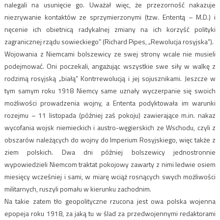
nalegali na usunięcie go. Uważał więc, że przezorność nakazuje
niezrywanie kontaktów ze sprzymierzonymi (tzw. Ententą – M.D.) i
nęcenie ich obietnicą radykalnej zmiany na ich korzyść polityki
zagranicznej rządu sowieckiego” (Richard Pipes, „Rewolucja rosyjska”).
Wojowania z Niemcami bolszewicy ze swej strony wcale nie musieli
podejmować. Oni poczekali, angażując wszystkie swe siły w walkę z
rodzimą rosyjską „białą” Kontrrewolucją i jej sojusznikami. Jeszcze w
tym samym roku 1918 Niemcy same uznały wyczerpanie się swoich
możliwości prowadzenia wojny, a Ententa podyktowała im warunki
rozejmu – 11 listopada (później zaś pokoju) zawierające m.in. nakaz
wycofania wojsk niemieckich i austro-węgierskich ze Wschodu, czyli z
obszarów należących do wojny do Imperium Rosyjskiego, więc także z
ziem polskich. Dwa dni później bolszewicy jednostronnie
wypowiedzieli Niemcom traktat pokojowy zawarty z nimi ledwie osiem
miesięcy wcześniej i sami, w miarę wciąż rosnących swych możliwości
militarnych, ruszyli pomału w kierunku zachodnim.
Na takie zatem tło geopolityczne rzucona jest owa polska wojenna
epopeja roku 1918, za jaką tu w ślad za przedwojennymi redaktorami