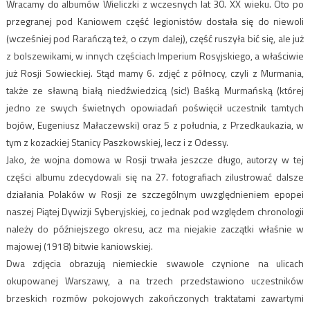
Wracamy do albumów Wieliczki z wczesnych lat 30. XX wieku. Oto po
przegranej pod Kaniowem część legionistów dostała się do niewoli
(wcześniej pod Rarańczą też, o czym dalej), część ruszyła bić się, ale już
z bolszewikami, w innych częściach Imperium Rosyjskiego, a właściwie
już Rosji Sowieckiej. Stąd mamy 6. zdjęć z północy, czyli z Murmania,
także ze sławną białą niedźwiedzicą (sic!) Baśką Murmańską (której
jedno ze swych świetnych opowiadań poświęcił uczestnik tamtych
bojów, Eugeniusz Małaczewski) oraz 5 z południa, z Przedkaukazia, w
tym z kozackiej Stanicy Paszkowskiej, lecz i z Odessy.
Jako, że wojna domowa w Rosji trwała jeszcze długo, autorzy w tej
części albumu zdecydowali się na 27. fotografiach zilustrować dalsze
działania Polaków w Rosji ze szczególnym uwzględnieniem epopei
naszej Piątej Dywizji Syberyjskiej, co jednak pod względem chronologii
należy do późniejszego okresu, acz ma niejakie zaczątki właśnie w
majowej (1918) bitwie kaniowskiej.
Dwa zdjęcia obrazują niemieckie swawole czynione na ulicach
okupowanej Warszawy, a na trzech przedstawiono uczestników
brzeskich rozmów pokojowych zakończonych traktatami zawartymi