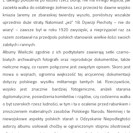
zaciekła walka do ostatniego żołnierza. Lecz przecież to dawne wojsko
kniazia Jaremy ze zbaraskiej twierdzy wyszło, poniósłszy wszakże
uprzednio duże straty. Natomiast „jeż” 18. Dywizji Piechoty – nie do
wiary! – zawsze był w roku 1920 zwycięski, a nieprzyjaciel raz za
razem zostawiał na przedpolu polskich stanowisk wielkie ilości swoich
zabitych i rannych.
Albumy Wieliczki zgodnie z ich podtytułami zawierają setki czarno-
białych archiwalnych fotografii oraz reprodukcje dokumentów, także
nieliczne mapy, co razem połączone jest zwięzłym opisem. Skoro jest
mowa o wojnach, ogromna większość tej arcycennej dokumentacji
dotyczy polskiego wysiłku militarnego tamtych lat. Rzeczywiście,
wojsko jest znacznie bardziej fotogeniczne, aniżeli starania
dyplomatyczne, posiedzenia komitetów i rządów, czy codzienna walka
o byt szerokich rzesz ludności, w tym i ta o ocalenie przed rabunkiem i
zniszczeniem materialnych zasobów Polskiego Narodu. Niemniej i te
niewojskowe aspekty polskich starań o Odzyskanie Niepodległości
autorzy albumu usiłowali choćby w ograniczonym stopniu zilustrować