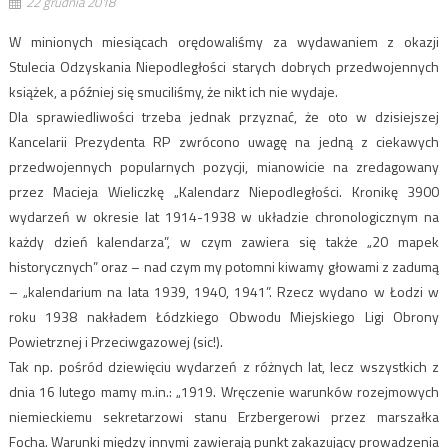
22 grudnia 2018
W minionych miesiącach orędowaliśmy za wydawaniem z okazji
Stulecia Odzyskania Niepodległości starych dobrych przedwojennych
książek, a później się smuciliśmy, że nikt ich nie wydaje.
Dla sprawiedliwości trzeba jednak przyznać, że oto w dzisiejszej
Kancelarii Prezydenta RP zwrócono uwagę na jedną z ciekawych
przedwojennych popularnych pozycji, mianowicie na zredagowany
przez Macieja Wieliczkę „Kalendarz Niepodległości. Kronikę 3900
wydarzeń w okresie lat 1914-1938 w układzie chronologicznym na
każdy dzień kalendarza”, w czym zawiera się także „20 mapek
historycznych” oraz – nad czym my potomni kiwamy głowami z zadumą
– „kalendarium na lata 1939, 1940, 1941”. Rzecz wydano w Łodzi w
roku 1938 nakładem Łódzkiego Obwodu Miejskiego Ligi Obrony
Powietrznej i Przeciwgazowej (sic!).
Tak np. pośród dziewięciu wydarzeń z różnych lat, lecz wszystkich z
dnia 16 lutego mamy m.in.: „1919. Wręczenie warunków rozejmowych
niemieckiemu sekretarzowi stanu Erzbergerowi przez marszałka
Focha. Warunki między innymi zawierają punkt zakazujący prowadzenia