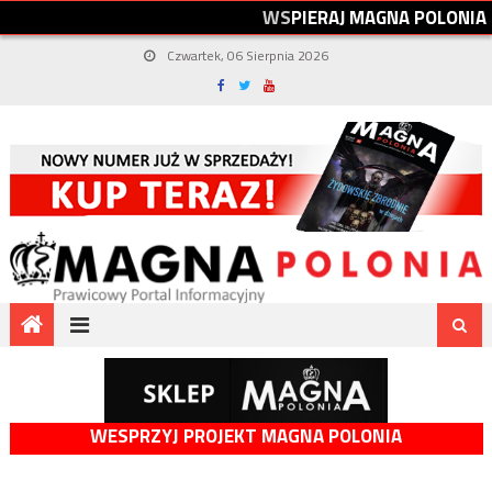
W
S
P
I
E
R
A
J
M
A
G
N
A
P
O
L
O
N
I
A
Czwartek, 06 Sierpnia 2026
WESPRZYJ PROJEKT MAGNA POLONIA