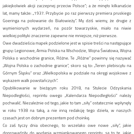
jakiejkolwiek akcji zaczepnej przeciw Polsce”; a że minęło kilkanaście
lat, mamy także: „1937. Przybycie po raz pierwszy premiera pruskiego
Goeringa na polowanie do Białowieży”. My dziś wiemy, że drugie z
wymienionych wydarzeń, na pozór towarzyskie, miało na niwie
wielkiej polityki znaczenie zapewne nie mniejsze, niż pierwsze.
Owe dwadzieścia mapek podzielone jest w spisie treści na następujące
grupy: Legionowe, Armia Polska na Wschodzie, Wojna Światowa, Wojna
Polska o wschodnie granice, Różne. Te „Różne” powinny się nazywać
„Wojna Polska o zachodnie granice”, skoro są to: „Teren plebiscytu na
Górnym Śląsku” oraz „Wielkopolska w podziale na okręgi wojskowe z
wykazem walk powstańczych”.
Opublikowanie w bieżącym roku 2018, na Stulecie Odzyskania
Niepodległości, reprintu owego „Kalendarza Niepodległości” należy
pochwalić. Niezależnie od tego, jakie to tam „siły” ostatecznie wpłynęły
w roku 1938 na taką, a nie inną redakcję tego dzieła, w naszych
czasach jest on dobrym prezentem pod choinkę.
Co zaś tyczy dnia obecnego, to wszelako owe nowe „siły”, jakie
doprowadziły do wydania wzmiankowanego reprintu, są to te, jakie