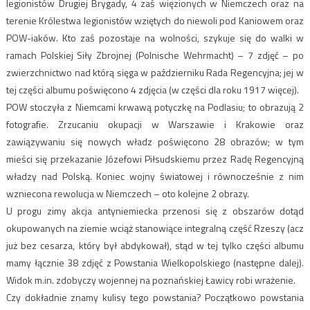
legionistów Drugiej Brygady, 4 zaś więzionych w Niemczech oraz na
terenie Królestwa legionistów wziętych do niewoli pod Kaniowem oraz
POW-iaków. Kto zaś pozostaje na wolności, szykuje się do walki w
ramach Polskiej Siły Zbrojnej (Polnische Wehrmacht) – 7 zdjęć – po
zwierzchnictwo nad którą sięga w październiku Rada Regencyjna; jej w
tej części albumu poświęcono 4 zdjęcia (w części dla roku 1917 więcej).
POW stoczyła z Niemcami krwawą potyczkę na Podlasiu; to obrazują 2
fotografie. Zrzucaniu okupacji w Warszawie i Krakowie oraz
zawiązywaniu się nowych władz poświęcono 28 obrazów; w tym
mieści się przekazanie Józefowi Piłsudskiemu przez Radę Regencyjną
władzy nad Polską. Koniec wojny światowej i równocześnie z nim
wzniecona rewolucja w Niemczech – oto kolejne 2 obrazy.
U progu zimy akcja antyniemiecka przenosi się z obszarów dotąd
okupowanych na ziemie wciąż stanowiące integralną część Rzeszy (acz
już bez cesarza, który był abdykował), stąd w tej tylko części albumu
mamy łącznie 38 zdjęć z Powstania Wielkopolskiego (następne dalej).
Widok m.in. zdobyczy wojennej na poznańskiej Ławicy robi wrażenie.
Czy dokładnie znamy kulisy tego powstania? Początkowo powstania