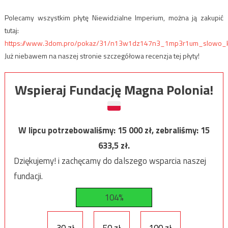
Polecamy wszystkim płytę Niewidzialne Imperium, można ją zakupić
tutaj:
https://www.3dom.pro/pokaz/31/n13w1dz147n3_1mp3r1um_slowo_kl
Już niebawem na naszej stronie szczegółowa recenzja tej płyty!
Wspieraj Fundację Magna Polonia!
W lipcu potrzebowaliśmy:
15 000
zł, zebraliśmy:
15
633,5
zł.
Dziękujemy! i zachęcamy do dalszego wsparcia naszej
fundacji.
104%