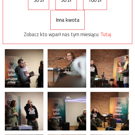
30 zł
50 zł
100 zł
Inna kwota
Zobacz kto wparł nas tym miesiącu:
Tutaj