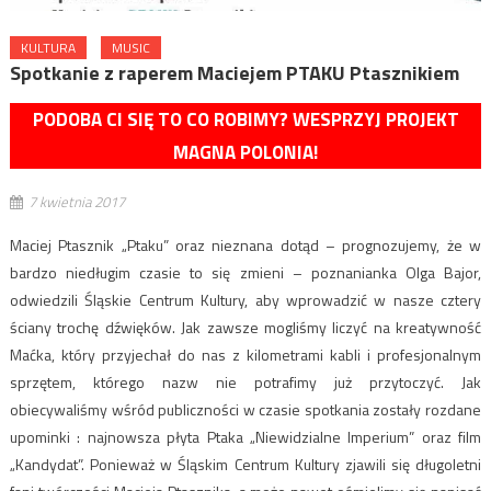
KULTURA
MUSIC
Spotkanie z raperem Maciejem PTAKU Ptasznikiem
PODOBA CI SIĘ TO CO ROBIMY? WESPRZYJ PROJEKT
MAGNA POLONIA!
7 kwietnia 2017
Maciej Ptasznik „Ptaku” oraz nieznana dotąd – prognozujemy, że w
bardzo niedługim czasie to się zmieni – poznanianka Olga Bajor,
odwiedzili Śląskie Centrum Kultury, aby wprowadzić w nasze cztery
ściany trochę dźwięków.
Jak zawsze mogliśmy liczyć na kreatywność
Maćka, który przyjechał do nas z kilometrami kabli i profesjonalnym
sprzętem, którego nazw nie potrafimy już przytoczyć. Jak
obiecywaliśmy wśród publiczności w czasie spotkania zostały rozdane
upominki : najnowsza płyta Ptaka „Niewidzialne Imperium” oraz film
„Kandydat”. Ponieważ w Śląskim Centrum Kultury zjawili się długoletni