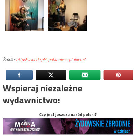
Źródło:
http://sck.edu.pl/spotkanie-z-ptakiem/
Wspieraj niezależne
wydawnictwo:
Czy jest jeszcze naród polski?