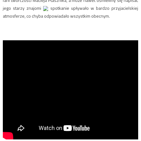
fani twórczości Macieja Ptasznika, a może nawet ośmielimy się napisać
jego starzy znajomi
spotkanie upływało w bardzo przyjacielskiej
atmosferze, co chyba odpowiadało wszystkim obecnym.