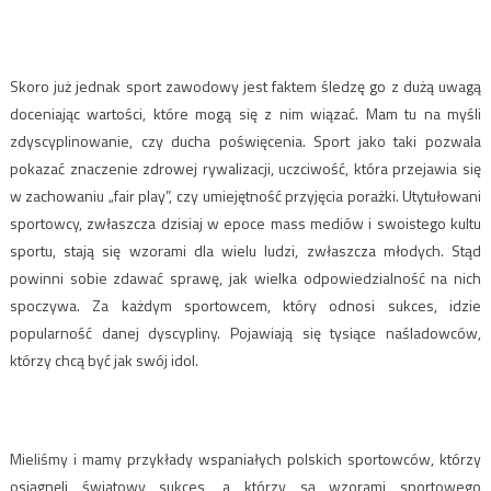
Skoro już jednak sport zawodowy jest faktem śledzę go z dużą uwagą
doceniając wartości, które mogą się z nim wiązać. Mam tu na myśli
zdyscyplinowanie, czy ducha poświęcenia. Sport jako taki pozwala
pokazać znaczenie zdrowej rywalizacji, uczciwość, która przejawia się
w zachowaniu „fair play”, czy umiejętność przyjęcia porażki. Utytułowani
sportowcy, zwłaszcza dzisiaj w epoce mass mediów i swoistego kultu
sportu, stają się wzorami dla wielu ludzi, zwłaszcza młodych. Stąd
powinni sobie zdawać sprawę, jak wielka odpowiedzialność na nich
spoczywa. Za każdym sportowcem, który odnosi sukces, idzie
popularność danej dyscypliny. Pojawiają się tysiące naśladowców,
którzy chcą być jak swój idol.
Mieliśmy i mamy przykłady wspaniałych polskich sportowców, którzy
osiągnęli światowy sukces, a którzy są wzorami sportowego