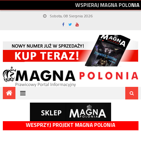
W
S
P
I
E
R
A
J
M
A
G
N
A
P
O
L
O
N
I
A
Sobota, 08 Sierpnia 2026
WESPRZYJ PROJEKT MAGNA POLONIA