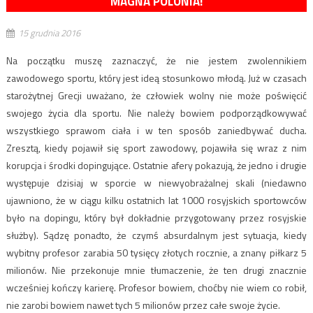
MAGNA POLONIA!
15 grudnia 2016
Na początku muszę zaznaczyć, że nie jestem zwolennikiem
zawodowego sportu, który jest ideą stosunkowo młodą. Już w czasach
starożytnej Grecji uważano, że człowiek wolny nie może poświęcić
swojego życia dla sportu. Nie należy bowiem podporządkowywać
wszystkiego sprawom ciała i w ten sposób zaniedbywać ducha.
Zresztą, kiedy pojawił się sport zawodowy, pojawiła się wraz z nim
korupcja i środki dopingujące. Ostatnie afery pokazują, że jedno i drugie
występuje dzisiaj w sporcie w niewyobrażalnej skali (niedawno
ujawniono, że w ciągu kilku ostatnich lat 1000 rosyjskich sportowców
było na dopingu, który był dokładnie przygotowany przez rosyjskie
służby). Sądzę ponadto, że czymś absurdalnym jest sytuacja, kiedy
wybitny profesor zarabia 50 tysięcy złotych rocznie, a znany piłkarz 5
milionów. Nie przekonuje mnie tłumaczenie, że ten drugi znacznie
wcześniej kończy karierę. Profesor bowiem, choćby nie wiem co robił,
nie zarobi bowiem nawet tych 5 milionów przez całe swoje życie.