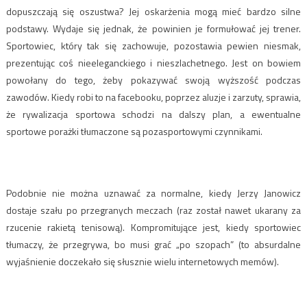
dopuszczają się oszustwa? Jej oskarżenia mogą mieć bardzo silne
podstawy. Wydaje się jednak, że powinien je formułować jej trener.
Sportowiec, który tak się zachowuje, pozostawia pewien niesmak,
prezentując coś nieeleganckiego i nieszlachetnego. Jest on bowiem
powołany do tego, żeby pokazywać swoją wyższość podczas
zawodów. Kiedy robi to na facebooku, poprzez aluzje i zarzuty, sprawia,
że rywalizacja sportowa schodzi na dalszy plan, a ewentualne
sportowe porażki tłumaczone są pozasportowymi czynnikami.
Podobnie nie można uznawać za normalne, kiedy Jerzy Janowicz
dostaje szału po przegranych meczach (raz został nawet ukarany za
rzucenie rakietą tenisową). Kompromitujące jest, kiedy sportowiec
tłumaczy, że przegrywa, bo musi grać „po szopach” (to absurdalne
wyjaśnienie doczekało się słusznie wielu internetowych memów).