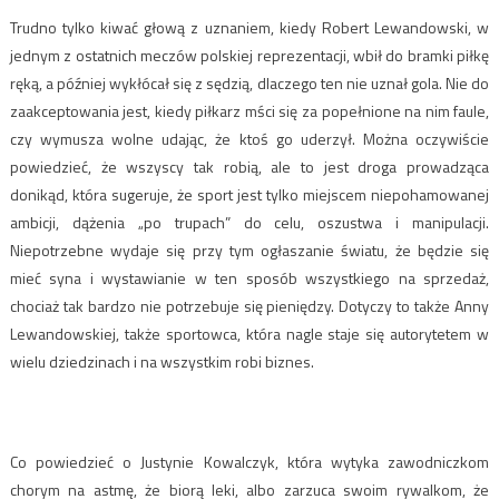
Trudno tylko kiwać głową z uznaniem, kiedy Robert Lewandowski, w
jednym z ostatnich meczów polskiej reprezentacji, wbił do bramki piłkę
ręką, a później wykłócał się z sędzią, dlaczego ten nie uznał gola. Nie do
zaakceptowania jest, kiedy piłkarz mści się za popełnione na nim faule,
czy wymusza wolne udając, że ktoś go uderzył. Można oczywiście
powiedzieć, że wszyscy tak robią, ale to jest droga prowadząca
donikąd, która sugeruje, że sport jest tylko miejscem niepohamowanej
ambicji, dążenia „po trupach” do celu, oszustwa i manipulacji.
Niepotrzebne wydaje się przy tym ogłaszanie światu, że będzie się
mieć syna i wystawianie w ten sposób wszystkiego na sprzedaż,
chociaż tak bardzo nie potrzebuje się pieniędzy. Dotyczy to także Anny
Lewandowskiej, także sportowca, która nagle staje się autorytetem w
wielu dziedzinach i na wszystkim robi biznes.
Co powiedzieć o Justynie Kowalczyk, która wytyka zawodniczkom
chorym na astmę, że biorą leki, albo zarzuca swoim rywalkom, że