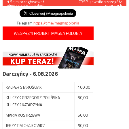
Nawigacja
Sejm przegłosował –
CBŚP ujawniło szczegóły
operacji
gimnazja do likwidacji
wpisu
Telegram
https://t.me/magnapolonia
WESPRZYJ PROJEKT MAGNA POLONIA
Darczyńcy - 6.08.2026
KACPER STAROŚCIAK
100,00
KULCZYK GRZEGORZ POLIŃSKA i
50,00
KULCZYK KATARZYNA
MARIA KOSTRZEWA
50,00
JERZY T MICHAJŁOWICZ
50,00