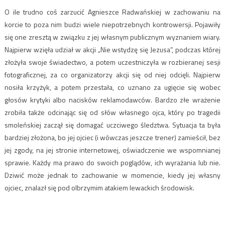
O ile trudno coś zarzucić Agnieszce Radwańskiej w zachowaniu na
korcie to poza nim budzi wiele niepotrzebnych kontrowersji. Pojawiły
się one zresztą w związku z jej własnym publicznym wyznaniem wiary.
Najpierw wzięła udział w akcji „Nie wstydzę się Jezusa”, podczas której
złożyła swoje świadectwo, a potem uczestniczyła w rozbieranej sesji
fotograficznej, za co organizatorzy akcji się od niej odcięli. Najpierw
nosiła krzyżyk, a potem przestała, co uznano za ugięcie się wobec
głosów krytyki albo nacisków reklamodawców. Bardzo złe wrażenie
zrobiła także odcinając się od słów własnego ojca, który po tragedii
smoleńskiej zaczął się domagać uczciwego śledztwa. Sytuacja ta była
bardziej złożona, bo jej ojciec (i wówczas jeszcze trener) zamieścił, bez
jej zgody, na jej stronie internetowej, oświadczenie we wspomnianej
sprawie. Każdy ma prawo do swoich poglądów, ich wyrażania lub nie.
Dziwić może jednak to zachowanie w momencie, kiedy jej własny
ojciec, znalazł się pod olbrzymim atakiem lewackich środowisk.