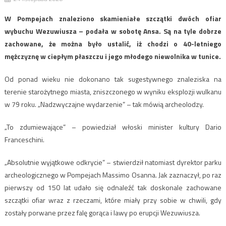
W Pompejach znaleziono skamieniałe szczątki dwóch ofiar
wybuchu Wezuwiusza – podała w sobotę Ansa. Są na tyle dobrze
zachowane, że można było ustalić, iż chodzi o 40-letniego
mężczyznę w ciepłym płaszczu i jego młodego niewolnika w tunice.
Od ponad wieku nie dokonano tak sugestywnego znaleziska na
terenie starożytnego miasta, zniszczonego w wyniku eksplozji wulkanu
w 79 roku. „Nadzwyczajne wydarzenie” – tak mówią archeolodzy.
„To zdumiewające” – powiedział włoski minister kultury Dario
Franceschini.
„Absolutnie wyjątkowe odkrycie” – stwierdził natomiast dyrektor parku
archeologicznego w Pompejach Massimo Osanna. Jak zaznaczył, po raz
pierwszy od 150 lat udało się odnaleźć tak doskonale zachowane
szczątki ofiar wraz z rzeczami, które miały przy sobie w chwili, gdy
zostały porwane przez falę gorąca i lawy po erupcji Wezuwiusza.