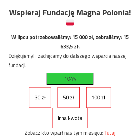
Wspieraj Fundację Magna Polonia!
W lipcu potrzebowaliśmy:
15 000
zł, zebraliśmy:
15
633,5
zł.
Dziękujemy! i zachęcamy do dalszego wsparcia naszej
fundacji.
104%
30 zł
50 zł
100 zł
Inna kwota
Zobacz kto wparł nas tym miesiącu:
Tutaj