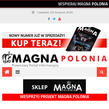
W
S
P
I
E
R
A
J
M
A
G
N
A
P
O
L
O
N
I
A
Czwartek, 06 Sierpnia 2026
WESPRZYJ PROJEKT MAGNA POLONIA