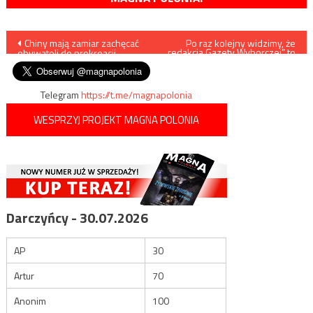
Nawigacja
Chiny mają zamiar zachęcać
Po raz kolejny widzimy, że
redakcja Gazety Wyborczej” to
obywateli do prokreacji
siedlisko patologii
wpisu
Telegram
https://t.me/magnapolonia
WESPRZYJ PROJEKT MAGNA POLONIA
Darczyńcy - 30.07.2026
AP
30
Artur
70
Anonim
100