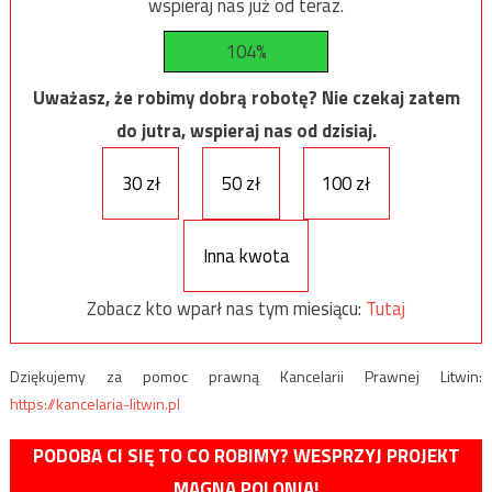
wspieraj nas już od teraz.
104%
Uważasz, że robimy dobrą robotę? Nie czekaj zatem
do jutra, wspieraj nas od dzisiaj.
30 zł
50 zł
100 zł
Inna kwota
Zobacz kto wparł nas tym miesiącu:
Tutaj
Dziękujemy za pomoc prawną Kancelarii Prawnej Litwin:
https://kancelaria-litwin.pl
PODOBA CI SIĘ TO CO ROBIMY? WESPRZYJ PROJEKT
MAGNA POLONIA!