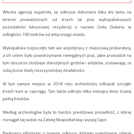
Włoska agencja wyjaśniła, że odkrycia dokonano kilka dni temu na
terenie prowadzonych od trzech lat prac wykopaliskowych
pozostałości luksusowej rezydencji o nazwie Civita Giuliana, w
odległości 700 metrów od antycznego miasta.
Wykopaliska rozpoczęto tam we współpracy z miejscową prokuraturą,
a ich celem było powstrzymanie nielegalnych prac, jakie prowadzili na
tym obszarze złodzieje starożytnych grobów i antyków, zostawiając za
sobą liczne ślady niszczycielskiej działalności.
W tym samym miejscu w 2018 roku archeolodzy odkopali szczątki
trzech koni w zaprzęgu. Tam także odkryto kilka miesięcy temu ścianę
pełną fresków.
Według archeologów była to bardzo prestiżowa posiadłość, z której
rozciągał się widok na Zatokę Neapolitańską i wyspę Capri.
Naukowcy informując o nowym odkryciu, którego sugestywne zdjęcie