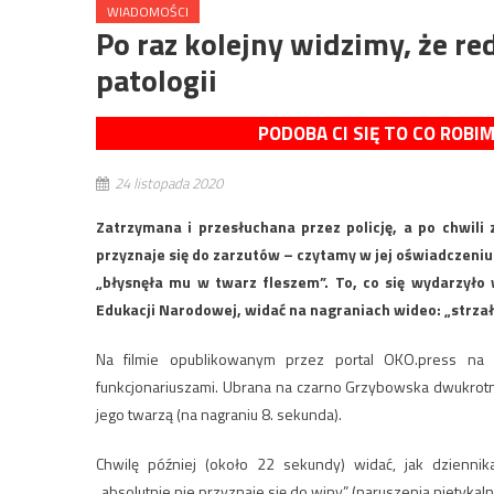
WIADOMOŚCI
Po raz kolejny widzimy, że re
patologii
PODOBA CI SIĘ TO CO ROBI
24 listopada 2020
Zatrzymana i przesłuchana przez policję, a po chwili
przyznaje się do zarzutów – czytamy w jej oświadczeniu.
„błysnęła mu w twarz fleszem”. To, co się wydarzyło 
Edukacji Narodowej, widać na nagraniach wideo: „strzał
Na filmie opublikowanym przez portal OKO.press na T
funkcjonariuszami. Ubrana na czarno Grzybowska dwukrotni
jego twarzą (na nagraniu 8. sekunda).
Chwilę później (około 22 sekundy) widać, jak dzienni
„absolutnie nie przyznaje się do winy” (naruszenia nietykalno