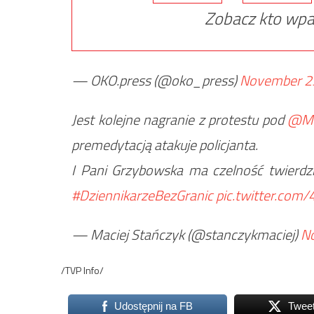
Zobacz kto wpa
— OKO.press (@oko_press)
November 2
Jest kolejne nagranie z protestu pod
@M
premedytacją atakuje policjanta.
I Pani Grzybowska ma czelność twierdzi
#DziennikarzeBezGranic
pic.twitter.co
— Maciej Stańczyk (@stanczykmaciej)
N
/TVP Info/
Udostępnij na FB
Twee