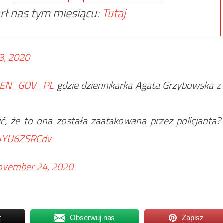
rł nas tym miesiącu:
Tutaj
3, 2020
EN_GOV_PL
gdzie dziennikarka Agata Grzybowska z
ć, że to ona została zaatakowana przez policjanta?
m/4YU6ZSRCdv
ovember 24, 2020
t
Obserwuj nas
Zapisz