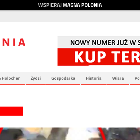
W
S
P
I
E
R
A
J
M
A
G
N
A
P
O
L
O
N
I
A
& Holocher
Żydzi
Gospodarka
Historia
Wiara
Po