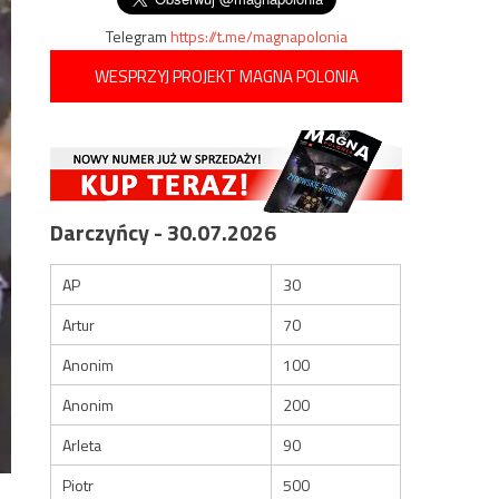
Telegram
https://t.me/magnapolonia
WESPRZYJ PROJEKT MAGNA POLONIA
Darczyńcy - 30.07.2026
AP
30
Artur
70
Anonim
100
Anonim
200
Arleta
90
Piotr
500