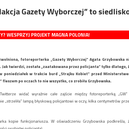
dakcja Gazety Wyborczej” to siedlisk
MY? WESPRZYJ PROJEKT MAGNA POLONIA!
 zwolniona, fotoreporterka „Gazety Wyborczej” Agata Grzybowska n
 Jak twierdzi, została „zaatakowana przez policjanta” tylko dlatego, 
w poniedziałek w trakcie burd „Strajku Kobiet” przed Ministerstw
” fleszem po oczach to nie wszystko, co zrobiła Grzybowska.
witterze widać wyraźnie całe zajście między fotoreporterką „GW”
e „strzeliła” lampą błyskową policjantowi w oczy, kilka centymetrów prz
karka kopie funkcjonariusza. W oświadczeniu Grzybowska podkreśla, 
ści osobistej policjanta).