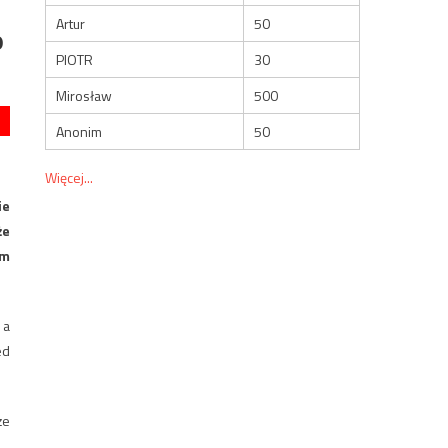
Artur
50
o
PIOTR
30
Mirosław
500
Anonim
50
Więcej...
ie
że
em
 a
ed
że