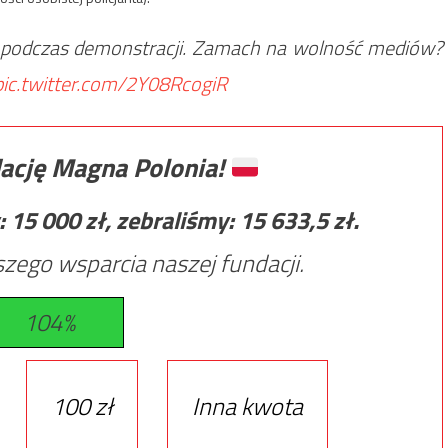
ę podczas demonstracji. Zamach na wolność mediów?
pic.twitter.com/2Y08RcogiR
ację Magna Polonia!
:
15 000
zł, zebraliśmy:
15 633,5
zł.
zego wsparcia naszej fundacji.
104%
100 zł
Inna kwota