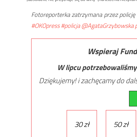
Fotoreporterka zatrzymana przez policj
#OKOpress
#policja
@AgataGrzybowska
Wspieraj Fund
W lipcu potrzebowaliśmy
Dziękujemy! i zachęcamy do dals
30 zł
50 zł