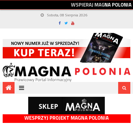
W
S
P
I
E
R
A
J
M
A
G
N
A
P
O
L
O
N
I
A
Sobota, 08 Sierpnia 2026
WESPRZYJ PROJEKT MAGNA POLONIA