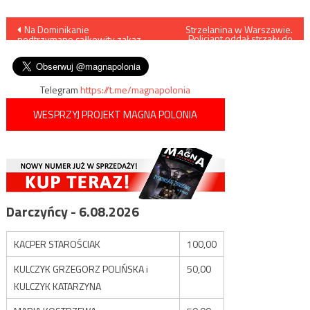
Nawigacja
Na Dominikanie
Strzelanina w Warszawie.
Policjant oddał strzały do
podtrzymano całkowity zakaz
mężczyzny, który zabił
wpisu
aborcji
swojego ojca
Telegram
https://t.me/magnapolonia
WESPRZYJ PROJEKT MAGNA POLONIA
Darczyńcy - 6.08.2026
KACPER STAROŚCIAK
100,00
KULCZYK GRZEGORZ POLIŃSKA i
50,00
KULCZYK KATARZYNA