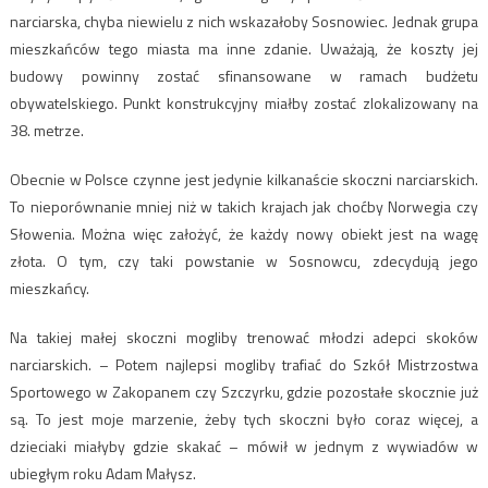
narciarska, chyba niewielu z nich wskazałoby Sosnowiec. Jednak grupa
mieszkańców tego miasta ma inne zdanie. Uważają, że koszty jej
budowy powinny zostać sfinansowane w ramach budżetu
obywatelskiego. Punkt konstrukcyjny miałby zostać zlokalizowany na
38. metrze.
Obecnie w Polsce czynne jest jedynie kilkanaście skoczni narciarskich.
To nieporównanie mniej niż w takich krajach jak choćby Norwegia czy
Słowenia. Można więc założyć, że każdy nowy obiekt jest na wagę
złota. O tym, czy taki powstanie w Sosnowcu, zdecydują jego
mieszkańcy.
Na takiej małej skoczni mogliby trenować młodzi adepci skoków
narciarskich. – Potem najlepsi mogliby trafiać do Szkół Mistrzostwa
Sportowego w Zakopanem czy Szczyrku, gdzie pozostałe skocznie już
są. To jest moje marzenie, żeby tych skoczni było coraz więcej, a
dzieciaki miałyby gdzie skakać – mówił w jednym z wywiadów w
ubiegłym roku Adam Małysz.