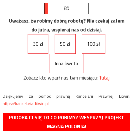
8%
Uważasz, że robimy dobrą robotę? Nie czekaj zatem
do jutra, wspieraj nas od dzisiaj.
30 zł
50 zł
100 zł
Inna kwota
Zobacz kto wparł nas tym miesiącu:
Tutaj
Dziękujemy za pomoc prawną Kancelarii Prawnej Litwin:
https://kancelaria-litwin.pl
PODOBA CI SIĘ TO CO ROBIMY? WESPRZYJ PROJEKT
MAGNA POLONIA!