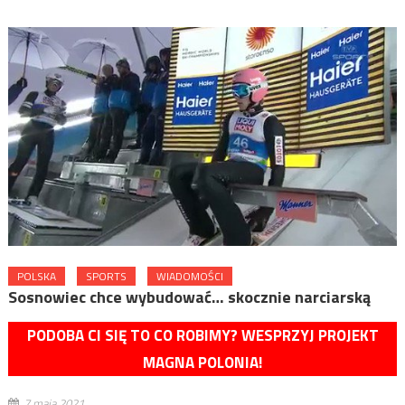
POLSKA
SPORTS
WIADOMOŚCI
Sosnowiec chce wybudować… skocznie narciarską
PODOBA CI SIĘ TO CO ROBIMY? WESPRZYJ PROJEKT
MAGNA POLONIA!
7 maja 2021