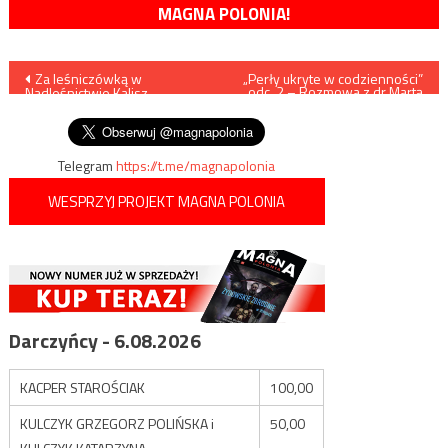
MAGNA POLONIA!
Nawigacja
Za leśniczówką w
„Perły ukryte w codzienności”
odc. 2 – Rozmowa z dr Martą
Nadleśnictwie Kalisz
Cywińską o talentach i poezji
wpisu
odnaleziono skarb
Telegram
https://t.me/magnapolonia
WESPRZYJ PROJEKT MAGNA POLONIA
Darczyńcy - 6.08.2026
KACPER STAROŚCIAK
100,00
KULCZYK GRZEGORZ POLIŃSKA i
50,00