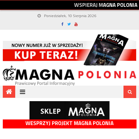
W
S
P
I
E
R
A
J
M
A
G
N
A
P
O
L
O
N
I
A
Poniedziałek, 10 Sierpnia 2026
WESPRZYJ PROJEKT MAGNA POLONIA