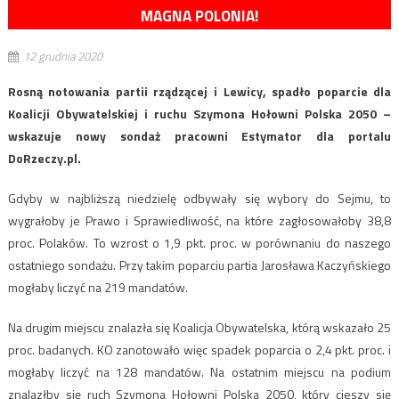
MAGNA POLONIA!
12 grudnia 2020
Rosną notowania partii rządzącej i Lewicy, spadło poparcie dla
Koalicji Obywatelskiej i ruchu Szymona Hołowni Polska 2050 –
wskazuje nowy sondaż pracowni Estymator dla portalu
DoRzeczy.pl.
Gdyby w najbliższą niedzielę odbywały się wybory do Sejmu, to
wygrałoby je Prawo i Sprawiedliwość, na które zagłosowałoby 38,8
proc. Polaków. To wzrost o 1,9 pkt. proc. w porównaniu do naszego
ostatniego sondażu. Przy takim poparciu partia Jarosława Kaczyńskiego
mogłaby liczyć na 219 mandatów.
Na drugim miejscu znalazła się Koalicja Obywatelska, którą wskazało 25
proc. badanych. KO zanotowało więc spadek poparcia o 2,4 pkt. proc. i
mogłaby liczyć na 128 mandatów. Na ostatnim miejscu na podium
znalazłby się ruch Szymona Hołowni Polska 2050, który cieszy się