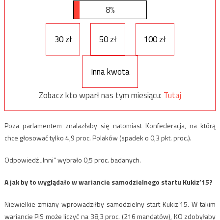
8%
30 zł
50 zł
100 zł
Inna kwota
Zobacz kto wparł nas tym miesiącu:
Tutaj
Poza parlamentem znalazłaby się natomiast Konfederacja, na którą
chce głosować tylko 4,9 proc. Polaków (spadek o 0,3 pkt. proc.).
Odpowiedź „Inni” wybrało 0,5 proc. badanych.
A jak by to wyglądało w wariancie samodzielnego startu Kukiz’15?
Niewielkie zmiany wprowadziłby samodzielny start Kukiz’15. W takim
wariancie PiS może liczyć na 38,3 proc. (216 mandatów), KO zdobyłaby