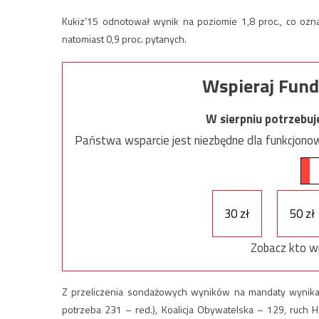
Kukiz’15 odnotował wynik na poziomie 1,8 proc., co ozna
natomiast 0,9 proc. pytanych.
Wspieraj Fund
W sierpniu potrzebu
Państwa wsparcie jest niezbędne dla funkcjonow
30 zł
50 zł
Zobacz kto w
Z przeliczenia sondażowych wyników na mandaty wynika
potrzeba 231 – red.), Koalicja Obywatelska – 129, ruch 