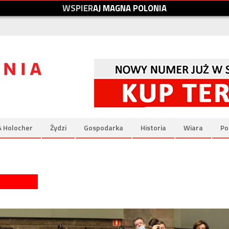
W
S
P
I
E
R
A
J
M
A
G
N
A
P
O
L
O
N
I
A
& Holocher
Żydzi
Gospodarka
Historia
Wiara
Po