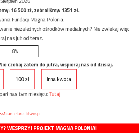
Sierpień 2026
jemy:
16 500
zł, zebraliśmy:
1351
zł.
ania Fundacji Magna Polonia.
anie niezależnych ośrodków medialnych? Nie zwlekaj więc,
raj nas już od teraz.
8%
e czekaj zatem do jutra, wspieraj nas od dzisiaj.
100 zł
Inna kwota
parł nas tym miesiącu:
Tutaj
s://kancelaria-litwin.pl
MY? WESPRZYJ PROJEKT MAGNA POLONIA!