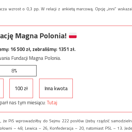
cza wzrost o 0,3 pp. W relacji z ankietą marcową. Opcję „inni” wskaza
ację Magna Polonia!
jemy:
16 500
zł, zebraliśmy:
1351
zł.
ania Fundacji Magna Polonia.
8%
100 zł
Inna kwota
parł nas tym miesiącu:
Tutaj
, że PiS wprowadziłby do Sejmu 222 posłów (żeby rządzić samodzieln
Hołowni – 48, Lewica – 26, Konfederacja – 20, natomiast PSL – 13. Jed