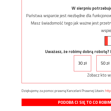
W sierpniu potrzebu
Państwa wsparcie jest niezbędne dla funkcjonow
Masz świadomość tego jak ważne jest przetrw
wspie
Uważasz, że robimy dobrą robotę? Ni
30 zł
50 zł
Zobacz kto w
Dziękujemy za pomoc prawną Kancelarii Prawnej Litwin:
http
PODOBA CI SIĘ TO CO ROBI