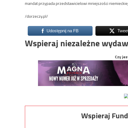
mandat przypada przedstawicielowi mniejszości niemieckiej
/dorzeczy.pl/
Udostępnij na FB
Twee
Wspieraj niezależne wydaw
Czy jes
Wspieraj Fund