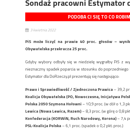
Sondaż pracowni Estymator dl
PODOBA CI SIĘ TO CO ROBI
3 kwietnia 2022
PiS może liczyć na prawie 40 proc. głosów – wynik
Obywatelska przekracza 25 proc.
Gdyby wybory odbyły się w niedzielę wygrałby PiS z wyn
nieznaczny spadek poparcia w stosunku do poprzedniego 
Estymator dla DoRzeczy.pl prezentują się następująco:
Prawo i Sprawiedliwość / Zjednoczona Prawica
– 39,2 pr
Koalicja Obywatelska (PO, Nowoczesna, Inicjatywa Polsk
Polska 2050 Szymona Hołowni
– 10,9 proc. (w dół o 1,3 pkt
Lewica (Nowa Lewica, Razem)
– 8,3 proc. (w górę o 0,8 pkt
Konfederacja (KORWiN, Ruch Narodowy, Korona)
– 7,4 pr
PSL-Koalicja Polska
– 6,1 proc. (spadek o 0,2 pkt. proc.)