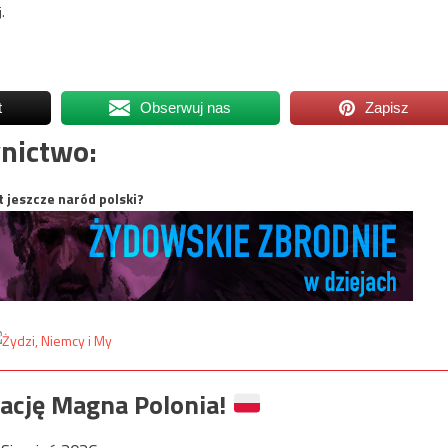
.
t
Obserwuj nas
Zapisz
nictwo:
t jeszcze naród polski?
ację Magna Polonia!