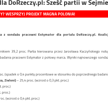
a DoRzeczy.pl: Sześć partii w Sejmi
MY? WESPRZYJ PROJEKT MAGNA POLONIA!
a z sondażu pracowni Estymator dla portalu DoRzeczy.pl. Koalic
ikiem 39,2 proc. Partia kierowana przez Jarosława Kaczyńskiego notu
badania pracowni Estymator z połowy marca. Wyniki najnowszego sonda
oc. (spadek o 0,4 punkty procentowe w stosunku do poprzedniego badani
a, Zieloni)
– 25,4 proc. (wzrost o 0,3 pkt. proc.)
. proc.)
. proc.)
oc. (wzrost o 0,4 pkt. proc.)