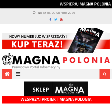
W
S
P
I
E
R
A
J
M
A
G
N
A
P
O
L
O
N
I
A
Niedziela, 09 Sierpnia 2026
WESPRZYJ PROJEKT MAGNA POLONIA