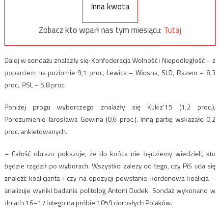
Inna kwota
Zobacz kto wparł nas tym miesiącu:
Tutaj
Dalej w sondażu znalazły się: Konfederacja Wolność i Niepodległość – z
poparciem na poziomie 9,1 proc, Lewica – Wiosna, SLD, Razem – 8,3
proc., PSL – 5,8 proc.
Poniżej progu wyborczego znalazły się Kukiz’15 (1,2 proc.),
Porozumienie Jarosława Gowina (0,6 proc.). Inną partię wskazało 0,2
proc. ankietowanych.
– Całość obrazu pokazuje, że do końca nie będziemy wiedzieli, kto
będzie rządził po wyborach. Wszystko zależy od tego, czy PiS uda się
znaleźć koalicjanta i czy na opozycji powstanie kordonowa koalicja –
analizuje wyniki badania politolog Antoni Dudek. Sondaż wykonano w
dniach 16–17 lutego na próbie 1059 dorosłych Polaków.