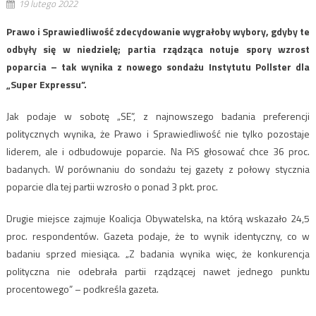
19 lutego 2022
Prawo i Sprawiedliwość zdecydowanie wygrałoby wybory, gdyby te
odbyły się w niedzielę; partia rządząca notuje spory wzrost
poparcia – tak wynika z nowego sondażu Instytutu Pollster dla
„Super Expressu”.
Jak podaje w sobotę „SE”, z najnowszego badania preferencji
politycznych wynika, że Prawo i Sprawiedliwość nie tylko pozostaje
liderem, ale i odbudowuje poparcie. Na PiS głosować chce 36 proc.
badanych. W porównaniu do sondażu tej gazety z połowy stycznia
poparcie dla tej partii wzrosło o ponad 3 pkt. proc.
Drugie miejsce zajmuje Koalicja Obywatelska, na którą wskazało 24,5
proc. respondentów. Gazeta podaje, że to wynik identyczny, co w
badaniu sprzed miesiąca. „Z badania wynika więc, że konkurencja
polityczna nie odebrała partii rządzącej nawet jednego punktu
procentowego” – podkreśla gazeta.