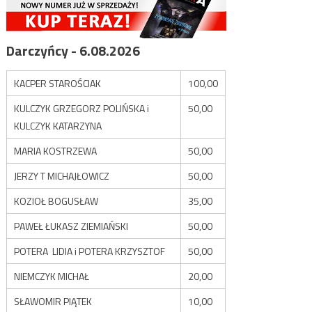
Darczyńcy - 6.08.2026
KACPER STAROŚCIAK
100,00
KULCZYK GRZEGORZ POLIŃSKA i
50,00
KULCZYK KATARZYNA
MARIA KOSTRZEWA
50,00
JERZY T MICHAJŁOWICZ
50,00
KOZIOŁ BOGUSŁAW
35,00
PAWEŁ ŁUKASZ ZIEMIAŃSKI
50,00
POTERA LIDIA i POTERA KRZYSZTOF
50,00
NIEMCZYK MICHAŁ
20,00
SŁAWOMIR PIĄTEK
10,00