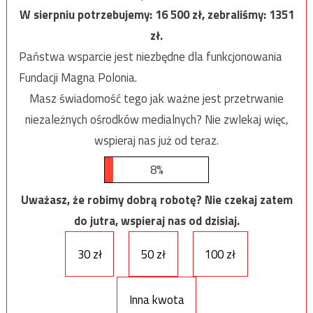
W sierpniu potrzebujemy:
16 500
zł, zebraliśmy:
1351
zł.
Państwa wsparcie jest niezbędne dla funkcjonowania
Fundacji Magna Polonia.
Masz świadomość tego jak ważne jest przetrwanie
niezależnych ośrodków medialnych? Nie zwlekaj więc,
wspieraj nas już od teraz.
8%
Uważasz, że robimy dobrą robotę? Nie czekaj zatem
do jutra, wspieraj nas od dzisiaj.
30 zł
50 zł
100 zł
Inna kwota