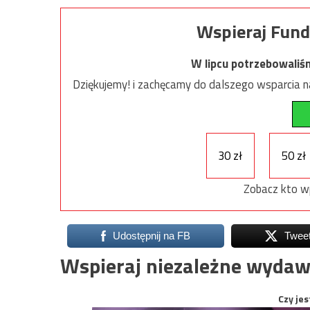
Wspieraj Fund
W lipcu potrzebowaliś
Dziękujemy! i zachęcamy do dalszego wsparcia na
30 zł
50 zł
Zobacz kto w
Udostępnij na FB
Twee
Wspieraj niezależne wydaw
Czy jes