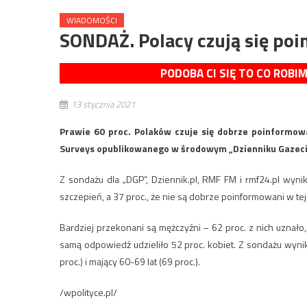
WIADOMOŚCI
SONDAŻ. Polacy czują się po
PODOBA CI SIĘ TO CO ROBI
13 stycznia 2021
Prawie 60 proc. Polaków czuje się dobrze poinformow
Surveys opublikowanego w środowym „Dzienniku Gazeci
Z sondażu dla „DGP”, Dziennik.pl, RMF FM i rmf24.pl wyn
szczepień, a 37 proc., że nie są dobrze poinformowani w tej
Bardziej przekonani są mężczyźni – 62 proc. z nich uznało, 
samą odpowiedź udzieliło 52 proc. kobiet. Z sondażu wynika
proc.) i mający 60-69 lat (69 proc.).
/wpolityce.pl/