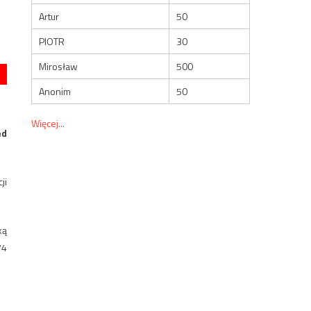
Artur
50
PIOTR
30
Mirosław
500
Anonim
50
Więcej...
ed
ji
ką
74