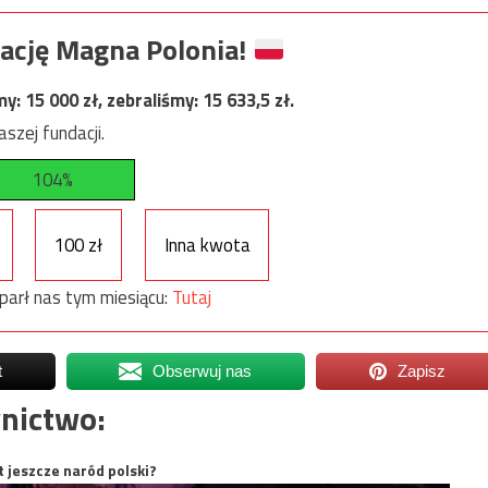
ację Magna Polonia!
my:
15 000
zł, zebraliśmy:
15 633,5
zł.
szej fundacji.
104%
100 zł
Inna kwota
parł nas tym miesiącu:
Tutaj
t
Obserwuj nas
Zapisz
nictwo:
t jeszcze naród polski?