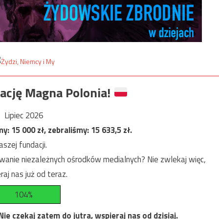
ację Magna Polonia!
Lipiec 2026
my:
15 000
zł, zebraliśmy:
15 633,5
zł.
szej fundacji.
anie niezależnych ośrodków medialnych? Nie zwlekaj więc,
raj nas już od teraz.
104%
e czekaj zatem do jutra, wspieraj nas od dzisiaj.