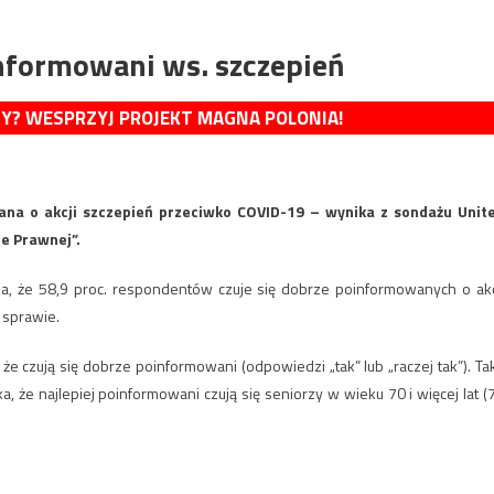
informowani ws. szczepień
MY? WESPRZYJ PROJEKT MAGNA POLONIA!
ana o akcji szczepień przeciwko COVID-19 – wynika z sondażu Unit
e Prawnej”.
ika, że 58,9 proc. respondentów czuje się dobrze poinformowanych o akc
 sprawie.
że czują się dobrze poinformowani (odpowiedzi „tak” lub „raczej tak”). Ta
, że najlepiej poinformowani czują się seniorzy w wieku 70 i więcej lat (