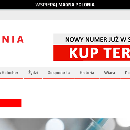
W
S
P
I
E
R
A
J
M
A
G
N
A
P
O
L
O
N
I
A
& Holocher
Żydzi
Gospodarka
Historia
Wiara
Po