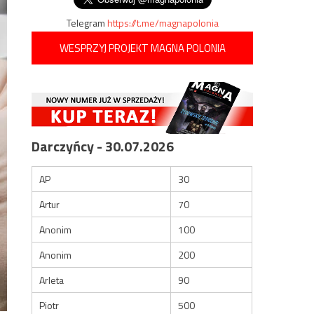
Telegram
https://t.me/magnapolonia
WESPRZYJ PROJEKT MAGNA POLONIA
Darczyńcy - 30.07.2026
AP
30
Artur
70
Anonim
100
Anonim
200
Arleta
90
Piotr
500