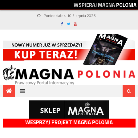
W
S
P
I
E
R
A
J
M
A
G
N
A
P
O
L
O
N
I
A
Poniedziałek, 10 Sierpnia 2026
WESPRZYJ PROJEKT MAGNA POLONIA