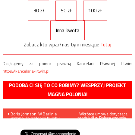
30 zł
50 zł
100 zł
Inna kwota
Zobacz kto wparł nas tym miesiącu:
Tutaj
Dziękujemy za pomoc prawną Kancelarii Prawnej Litwin:
https://kancelaria-litwin.pl
PODOBA CI SIĘ TO CO ROBIMY? WESPRZYJ PROJEKT
MAGNA POLONIA!
Nawigacja
Boris Johnson: W Berlinie
Wkrótce umowa dotycząca
produkcji w Polsce czołgów
uważano, że najlepiej byłoby,
K2PL
wpisu
gdyby Ukraina szybko
przegrała wojnę