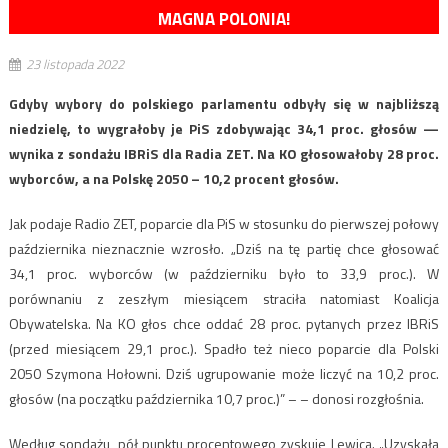
MAGNA POLONIA!
23 listopada 2022
Gdyby wybory do polskiego parlamentu odbyły się w najbliższą
niedzielę, to wygrałoby je PiS zdobywając 34,1 proc. głosów —
wynika z sondażu IBRiS dla Radia ZET. Na KO głosowałoby 28 proc.
wyborców, a na Polskę 2050 – 10,2 procent głosów.
Jak podaje Radio ZET, poparcie dla PiS w stosunku do pierwszej połowy
października nieznacznie wzrosło. „Dziś na tę partię chce głosować
34,1 proc. wyborców (w październiku było to 33,9 proc.). W
porównaniu z zeszłym miesiącem straciła natomiast Koalicja
Obywatelska. Na KO głos chce oddać 28 proc. pytanych przez IBRiS
(przed miesiącem 29,1 proc.). Spadło też nieco poparcie dla Polski
2050 Szymona Hołowni. Dziś ugrupowanie może liczyć na 10,2 proc.
głosów (na początku października 10,7 proc.)” – – donosi rozgłośnia.
Według sondażu, pół punktu procentowego zyskuje Lewica. „Uzyskała